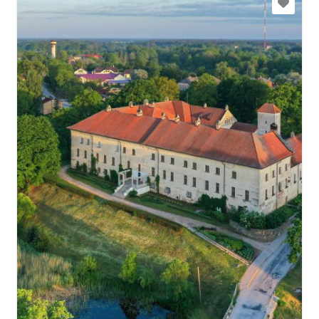
tic@dundaga.lv
+371 29444395
Doties