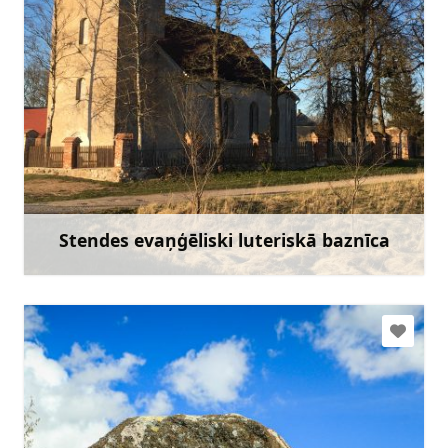
+371 29960452
Doties
Stendes evaņģēliski luteriskā baznīca
Uzzināt vairāk