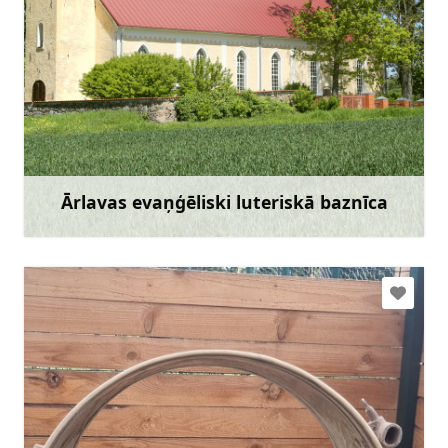
+371 29145305
Doties
Ārlavas evaņģēliski luteriskā baznīca
Uzzināt vairāk