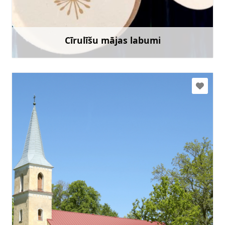
+371 28308124
Doties
Cīrulīšu mājas labumi
Uzzināt vairāk