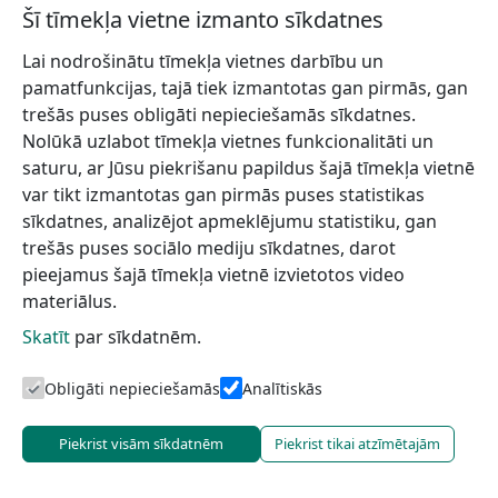
Šī tīmekļa vietne izmanto sīkdatnes
Lai nodrošinātu tīmekļa vietnes darbību un
pamatfunkcijas, tajā tiek izmantotas gan pirmās, gan
trešās puses obligāti nepieciešamās sīkdatnes.
Nolūkā uzlabot tīmekļa vietnes funkcionalitāti un
saturu, ar Jūsu piekrišanu papildus šajā tīmekļa vietnē
var tikt izmantotas gan pirmās puses statistikas
sīkdatnes, analizējot apmeklējumu statistiku, gan
trešās puses sociālo mediju sīkdatnes, darot
pieejamus šajā tīmekļa vietnē izvietotos video
materiālus.
Skatīt
par sīkdatnēm.
Obligāti nepieciešamās
Analītiskās
Piekrist visām sīkdatnēm
Piekrist tikai atzīmētajām
aida.skalberga@marupe.lv
+371 29265930