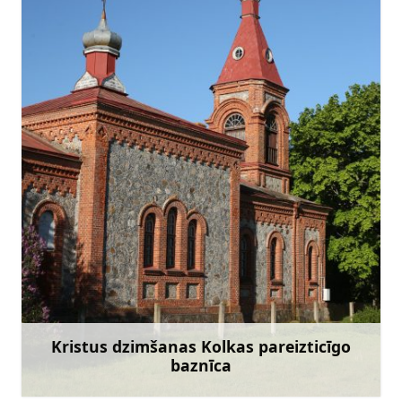
+371 22070152
Doties
Kristus dzimšanas Kolkas pareizticīgo
baznīca
Uzzināt vairāk