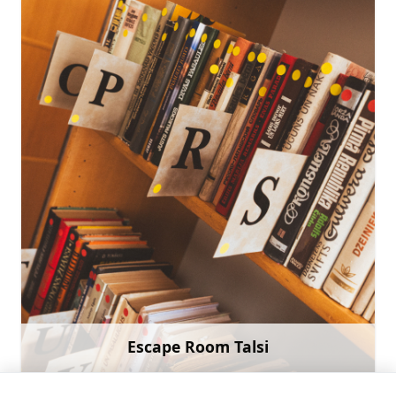
+371 23661999
Doties
Escape Room Talsi
Uzzināt vairāk