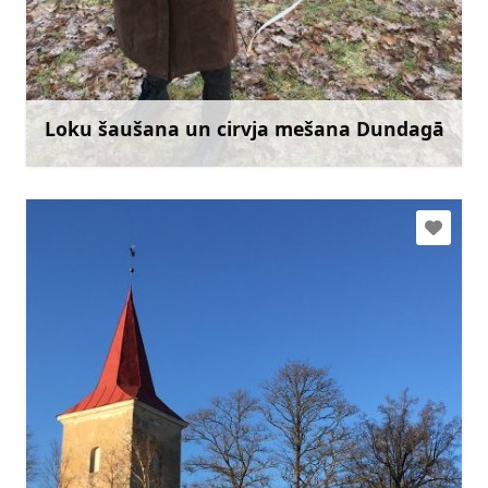
dundagaaxearchery@gmail.com
+371 29561885
Doties
Loku šaušana un cirvja mešana Dundagā
Uzzināt vairāk