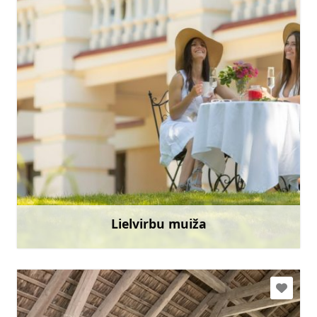
lielvirbumuiza@gmail.com
+371 29402605
Doties
Lielvirbu muiža
Uzzināt vairāk