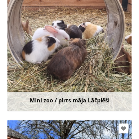
info@minizoolacplesi.lv
+371 29 423 474
Doties
Mini zoo / pirts māja Lāčplēši
Uzzināt vairāk