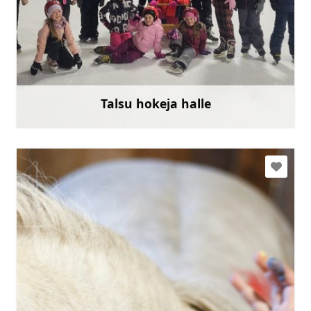
thk@inbox.lv
+371 29251004
Talsu hokeja halle
Uzzināt vairāk