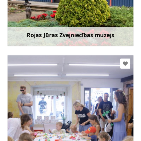
rojasmuzejs@talsi.lv
+371 29432899
Doties
Rojas Jūras Zvejniecības muzejs
Uzzināt vairāk