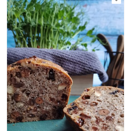
+371 29434181
Doties