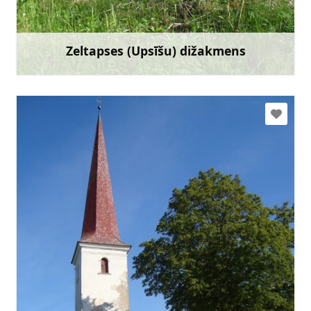
Doties
Zeltapses (Upsīšu) dižakmens
Uzzināt vairāk