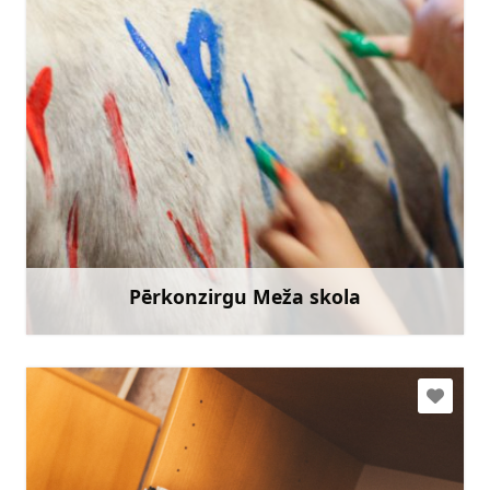
tija@perkonzirgi.lv
+371 26695895
Doties
Pērkonzirgu Meža skola
Uzzināt vairāk