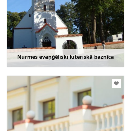
+371 26291909
Doties
Nurmes evaņģēliski luteriskā baznīca
Uzzināt vairāk