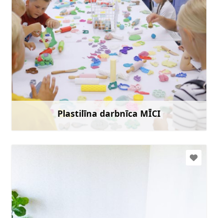
mici@inbox.lv
+371 26415580
Doties
Plastilīna darbnīca MĪCI
Uzzināt vairāk