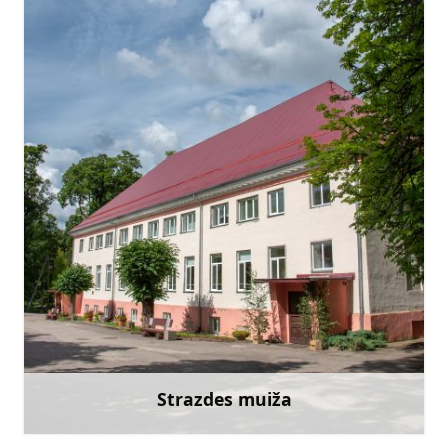
silvija.nike@talsi.lv
+371 29480530
Doties
Strazdes muiža
Uzzināt vairāk