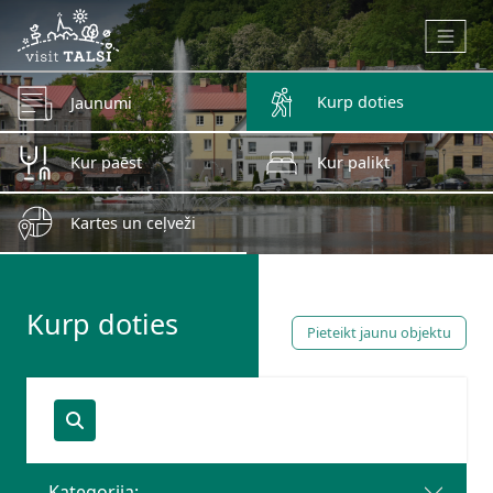
Skip to main content
Kurp doties
Jaunumi
Kur paēst
Kur palikt
Kartes un ceļveži
Kurp doties
Pieteikt jaunu objektu
Kategorija: