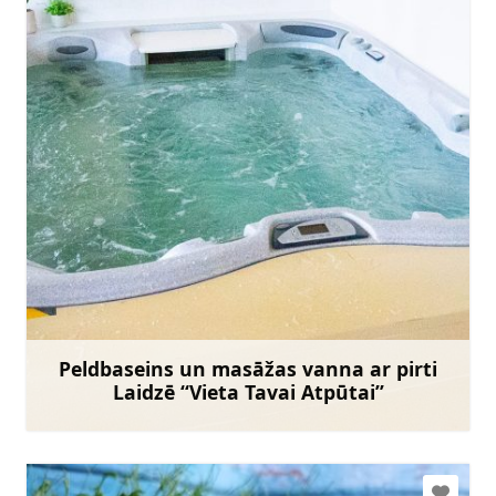
vietatavaiatputai@inbox.lv
+371 25861919
Doties
Peldbaseins un masāžas vanna ar pirti
Laidzē “Vieta Tavai Atpūtai”
Uzzināt vairāk