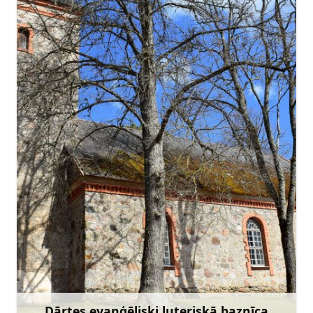
+371 29465844
Doties
Dārtes evaņģēliski luteriskā baznīca