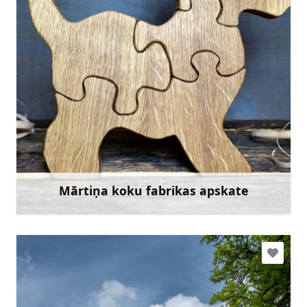
mkizulis@gmail.com
+371 28354475
Doties
Mārtiņa koku fabrikas apskate
Uzzināt vairāk