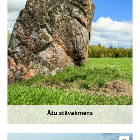
Doties
Āžu stāvakmens
Uzzināt vairāk