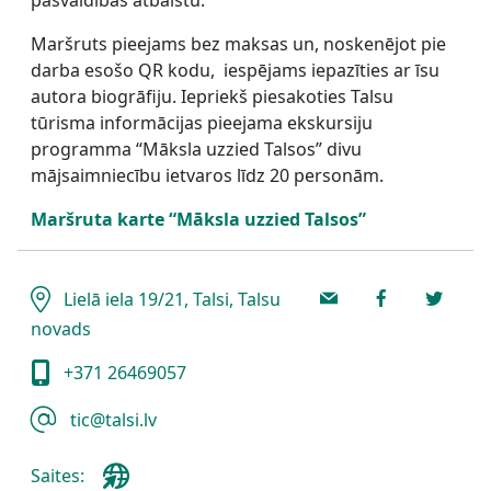
Maršruts pieejams bez maksas un, noskenējot pie
darba esošo QR kodu, iespējams iepazīties ar īsu
autora biogrāfiju. Iepriekš piesakoties Talsu
tūrisma informācijas pieejama ekskursiju
programma “Māksla uzzied Talsos” divu
mājsaimniecību ietvaros līdz 20 personām.
Maršruta karte “Māksla uzzied Talsos”
Lielā iela 19/21, Talsi, Talsu
novads
+371 26469057
tic@talsi.lv
Saites: