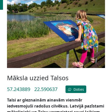
Māksla uzzied Talsos
57.243889
22.590637
Doties
Talsi ar gleznainām ainavām vienmēr
iedvesmojuši radošus cilvēkus. Latvijā pazīstami
mākslinieki un Talsu vecmeistari cauri laikiem