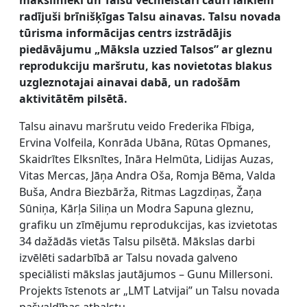
radījuši brīnišķīgas Talsu ainavas. Talsu novada
tūrisma informācijas centrs izstrādājis
piedāvājumu „Māksla uzzied Talsos” ar gleznu
reprodukciju maršrutu, kas novietotas blakus
uzgleznotajai ainavai dabā, un radošām
aktivitātēm pilsētā.
Talsu ainavu maršrutu veido Frederika Fībiga,
Ervina Volfeila, Konrāda Ubāna, Rūtas Opmanes,
Skaidrītes Elksnītes, Ināra Helmūta, Lidijas Auzas,
Vitas Mercas, Jāņa Andra Oša, Romja Bēma, Valda
Buša, Andra Biezbārža, Ritmas Lagzdiņas, Žaņa
Sūniņa, Kārļa Siliņa un Modra Sapuna gleznu,
grafiku un zīmējumu reprodukcijas, kas izvietotas
34 dažādās vietās Talsu pilsētā. Mākslas darbi
izvēlēti sadarbībā ar Talsu novada galveno
speciālisti mākslas jautājumos – Gunu Millersoni.
Projekts īstenots ar „LMT Latvijai” un Talsu novada
pašvaldības atbalstu.