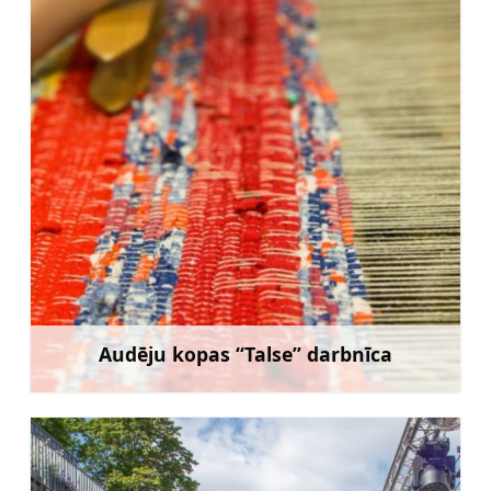
Audēju kopas “Talse” darbnīca
Uzzināt vairāk