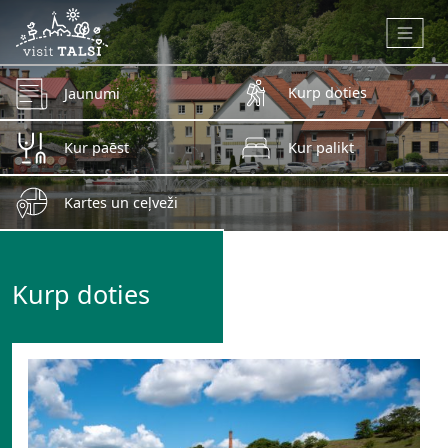
Skip to main content
Kurp doties
Jaunumi
Kur paēst
Kur palikt
Kartes un ceļveži
Kurp doties