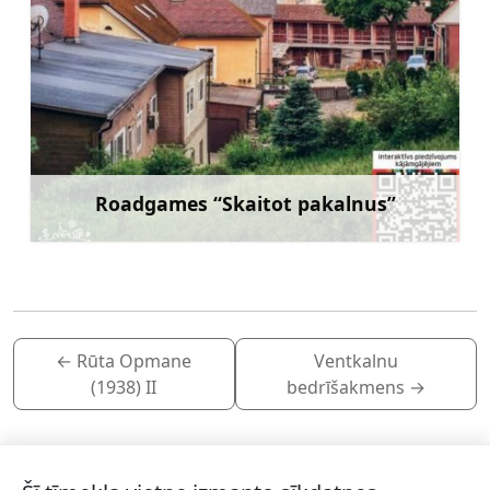
Roadgames “Skaitot pakalnus”
Uzzināt vairāk
←
Rūta Opmane
Ventkalnu
(1938) II
bedrīšakmens
→