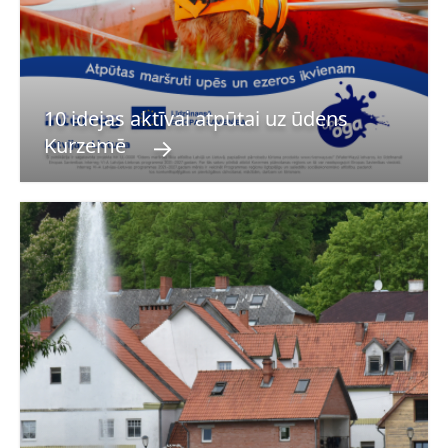
10 idejas aktīvai atpūtai uz ūdens
→
Kurzemē