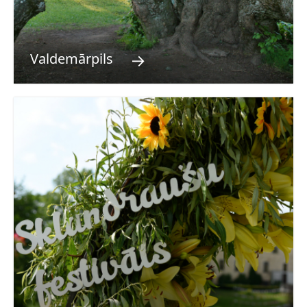
→
Valdemārpils