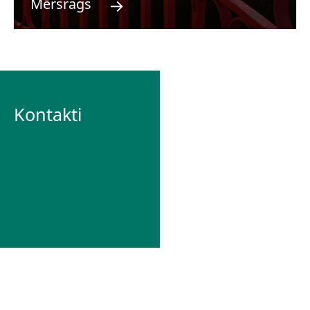
→
Mērsrags
Kontakti