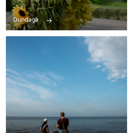
→
Dundaga