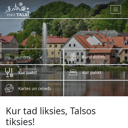
Skip to main content
Kurp doties
Jaunumi
Kur paēst
Kur palikt
Kartes un ceļveži
Kur tad liksies, Talsos
tiksies!