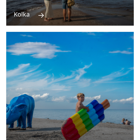
→
Kolka