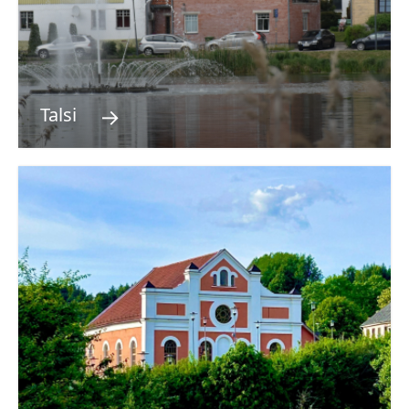
→
Talsi