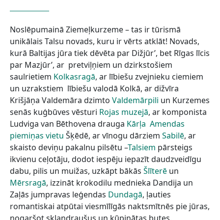
Noslēpumainā Ziemeļkurzeme – tas ir tūrismā
unikālais Talsu novads, kuru ir vērts atklāt! Novads,
kurā Baltijas jūra tiek dēvēta par Dižjūr’, bet Rīgas līcis
par Mazjūr’, ar pretviļņiem un dzirkstošiem
saulrietiem
Kolkasragā
, ar lībiešu zvejnieku ciemiem
un uzrakstiem lībiešu valodā Kolkā, ar dižvīra
Krišjāņa Valdemāra dzimto
Valdemārpili
un Kurzemes
senās kuģbūves vēsturi
Rojas muzejā
, ar komponista
Ludviga van Bēthovena drauga
Kārļa Amendas
piemiņas vietu
Šķēdē, ar vīnogu dārziem
Sabilē
, ar
skaisto deviņu pakalnu pilsētu –
Talsiem
pārsteigs
ikvienu ceļotāju, dodot iespēju iepazīt daudzveidīgu
dabu, pilis un muižas, uzkāpt bākās
Šlīterē
un
Mērsragā
, izzināt krokodilu mednieka Dandija un
Zaļās jumpravas leģendas
Dundagā
, ļauties
romantiskai atpūtai viesmīlīgās naktsmītnēs pie jūras,
nogaršot sklandraušus un kūpinātas butes.