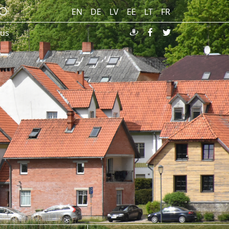
EN
DE
LV
EE
LT
FR
kus