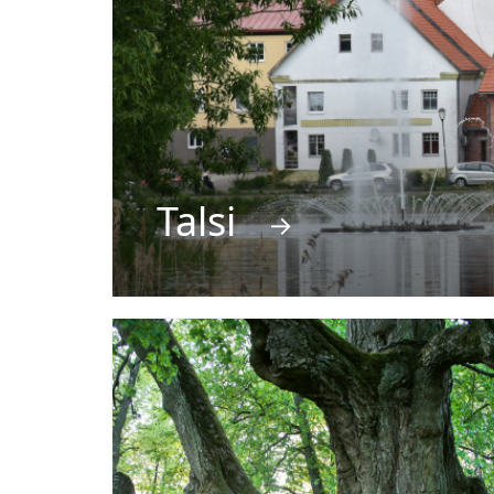
Talsi
→