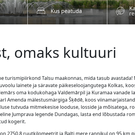
Ka
Kus peatuda
re
t, omaks kultuuri
e turismipiirkond Talsu maakonnas, mida tasub avastada! 
voolu lainete ja säravate päikeseloojangutega Kolkas, koos li
Valdemārs oma kodukohaga Valdemārpil ja Kuramaa vanade l
Karl Amenda mälestusmärgiga Šķēdē, koos viinamarjaistand
imaluse tutvuda mitmekesise looduse, losside ja mõisatega, r
oheline Jumprava legende Dundagas, lasta end lõbustada rom
tud kogerit.
n 2750,8 ruutkilomeetrit ja Balti mere rannikul on 95 km p