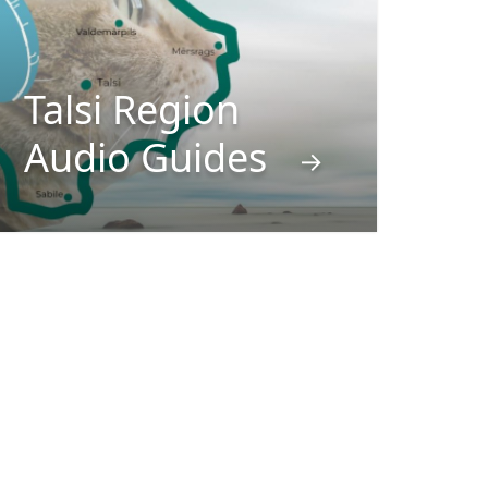
Talsi Region
Audio Guides
→