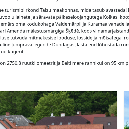
e turismipiirkond Talsu maakonnas, mida tasub avastada! 
voolu lainete ja säravate päikeseloojangutega Kolkas, koos li
Valdemārs oma kodukohaga Valdemārpil ja Kuramaa vanade l
Karl Amenda mälestusmärgiga Šķēdē, koos viinamarjaistand
imaluse tutvuda mitmekesise looduse, losside ja mõisatega, r
oheline Jumprava legende Dundagas, lasta end lõbustada rom
tud kogerit.
n 2750,8 ruutkilomeetrit ja Balti mere rannikul on 95 km p