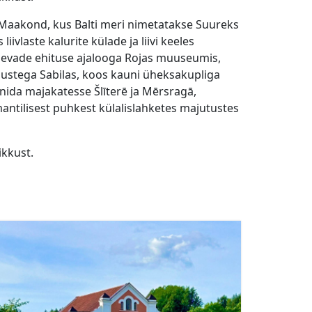
Maakond, kus Balti meri nimetatakse Suureks
ivlaste kalurite külade ja liivi keeles
aevade ehituse ajalooga Rojas muuseumis,
ustega Sabilas, koos kauni üheksakupliga
onida majakatesse Šlīterē ja Mērsragā,
antilisest puhkest külalislahketes majutustes
ikkust.