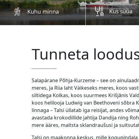
Kus süüa
Kuhu minna
Tunneta loodus
Salapärane Põhja-Kurzeme – see on ainulaadn
meres, ja Riia laht Väikeseks meres, koos vastu
siltidega Kolkas, koos suurmees Krišjānis 
koos helilooja Ludwig van Beethoveni sõbra 
linnaga – Talsi üllatab iga reisijat, andes võ
avastada krokodillide jahtija Dandija ning R
mere ääres, maitsta sklandraušusi ja suitsuta
Talsi on maakonna keskus, mille kogupindala o