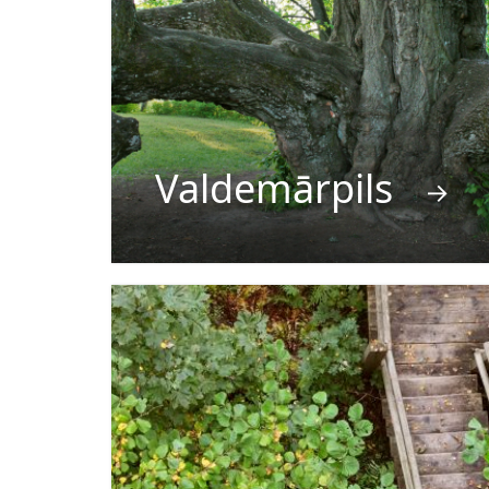
Valdemārpils
→