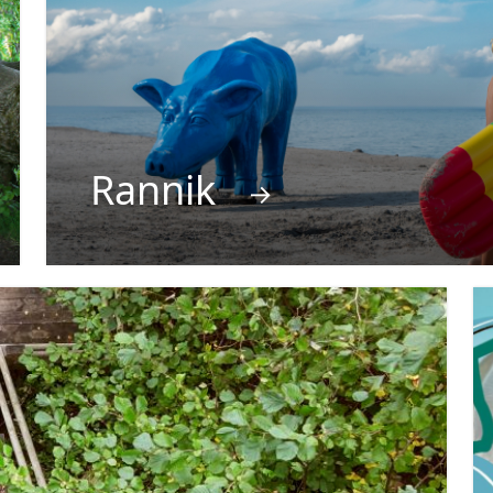
Rannik
→