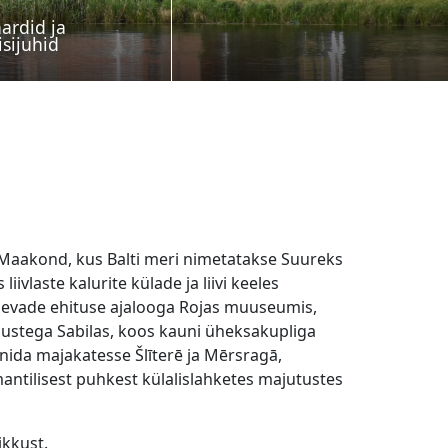
ardid ja
isijuhid
Maakond, kus Balti meri nimetatakse Suureks
ivlaste kalurite külade ja liivi keeles
aevade ehituse ajalooga Rojas muuseumis,
ustega Sabilas, koos kauni üheksakupliga
onida majakatesse Šlīterē ja Mērsragā,
antilisest puhkest külalislahketes majutustes
ikkust.