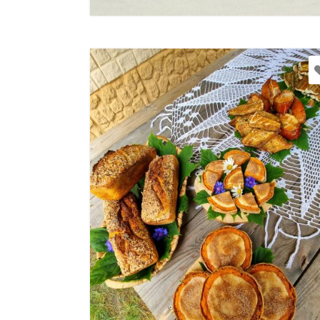
Rohkem teav
+371 28268665