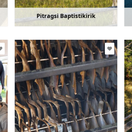
Mine
Pitragsi Baptistikirik
et
Rohkem teavet