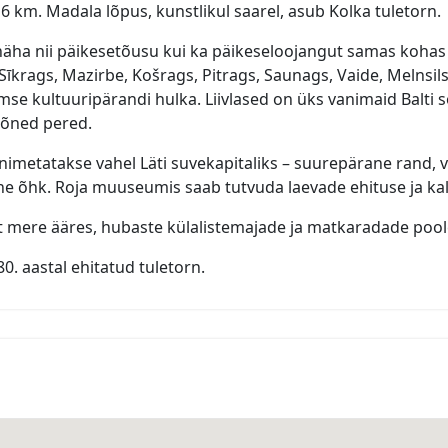
 km. Madala lõpus, kunstlikul saarel, asub Kolka tuletorn.
ha nii päikesetõusu kui ka päikeseloojangut samas kohas me
Sīkrags, Mazirbe, Košrags, Pitrags, Saunags, Vaide, Melnsils 
e kultuuripärandi hulka. Liivlased on üks vanimaid Balti 
 mõned pered.
imetatakse vahel Läti suvekapitaliks – suurepärane rand, v
ne õhk. Roja muuseumis saab tutvuda laevade ehituse ja kalu
t mere ääres, hubaste külalistemajade ja matkaradade poole
. aastal ehitatud tuletorn.