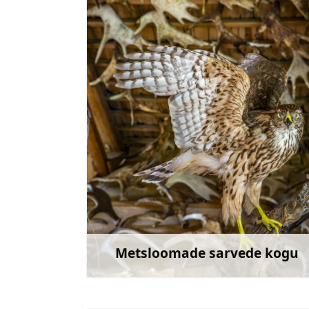
livahausmane@gmail.com
+371 22453946
Mine
Metsloomade sarvede kogu
Rohkem teav