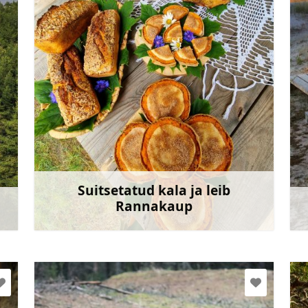
+371 28268665
Mine
Suitsetatud kala ja leib
Rannakaup
et
Rohkem teavet