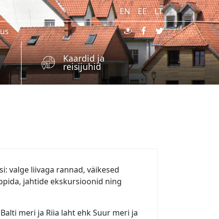
EN
EE
LT
kus
Kaardid ja
reisijuhid
: valge liivaga rannad, väikesed
õppida, jahtide ekskursioonid ning
ti meri ja Riia laht ehk Suur meri ja