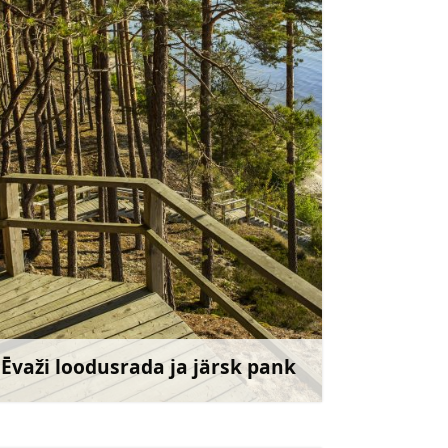
slitere@daba.gov.lv
+371 67800389
Mine
Ēvaži loodusrada ja järsk pank
Rohkem teavet