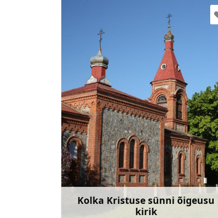
+371 22070152
Mine
Kolka Kristuse sünni õigeusu
kirik