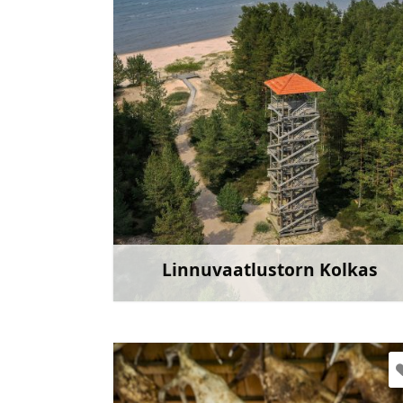
slitere@daba.gov.lv
+371 67800389
Mine
Linnuvaatlustorn Kolkas
Rohkem teav