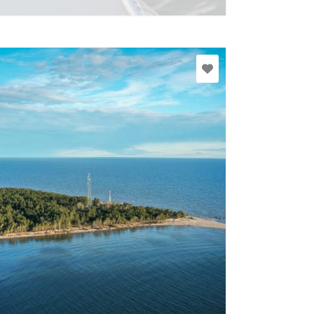
Rohkem teavet
kolkacape@inbox.lv
+371 29149105