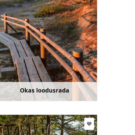
slitere@daba.gov.lv
+371 67800389
Mine
Okas loodusrada
Rohkem teavet