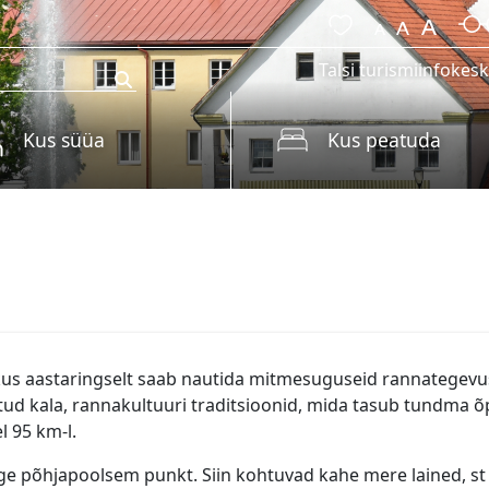
Talsi turismiinfokes
Kus süüa
Kus peatuda
kus aastaringselt saab nautida mitmesuguseid rannategevusi
tatud kala, rannakultuuri traditsioonid, mida tasub tundma 
l 95 km-l.
põhjapoolsem punkt. Siin kohtuvad kahe mere lained, st Bal