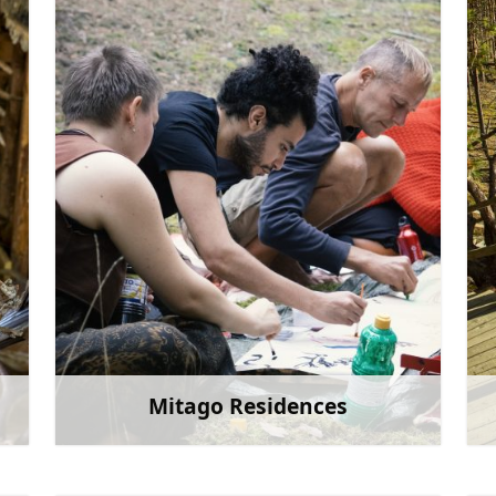
fafilma@fafilma.lv
+371 26995300
Mine
Mitago Residences
et
Rohkem teavet