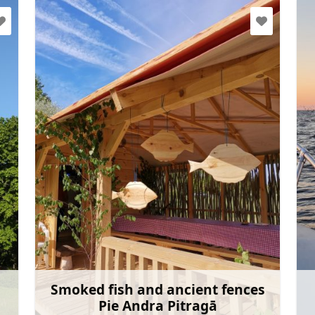
andrisantmanis@inbox.lv
+371 26493087
Mine
Smoked fish and ancient fences
Pie Andra Pitragā