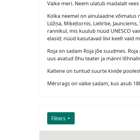
Väike meri. Neem ulatub madalalt vees 6
Kolka neemel on ainulaadne võimalus nä
Lūžņa, Miķeļtornis, Lielirbe, Jaunciems, 
rannikul, mis kuulub nüüd UNESCO vaims
elasid; nüüd kasutavad liivi keelt vaid
Roja on sadam Roja jõe suudmes. Roja n
uus avatud õhu teater ja männi lõhnali
Kaltene on tuntud suurte kivide pooles
Mērsrags on väike sadam, kus asub 1880
Filters