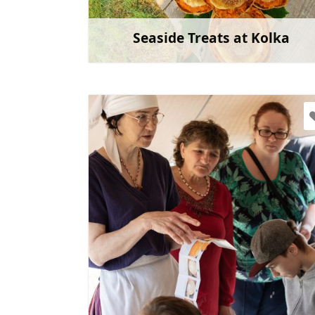
Mine
Seaside Treats at Kolka
Rohkem teav