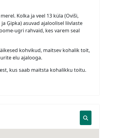
rel. Kolka ja veel 13 küla (Oviši,
ja Ģipka) asuvad ajaloolisel liivlaste
soome-ugri rahvaid, kes varem seal
äikesed kohvikud, maitsev kohalik toit,
rite elu ajalooga.
st, kus saab maitsta kohalikku toitu.