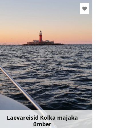
kristapsupis@inbox.lv
+371 22441932
Mine
Laevareisid Kolka majaka
ümber