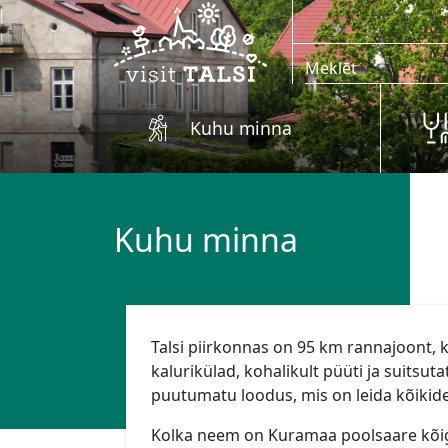
Skip to main content
Kuhu minna
Kuhu minna
Talsi piirkonnas on 95 km rannajoont, 
kalurikülad, kohalikult püüti ja suitsu
puutumatu loodus, mis on leida kõikide
Kolka neem on Kuramaa poolsaare kõige 