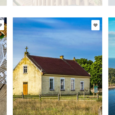
et
Rohkem teavet
+371 22018468