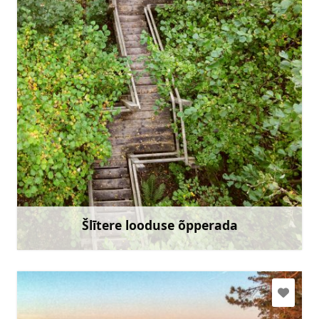
slitere@daba.gov.lv
+371 67800389
Mine
Šlītere looduse õpperada
Rohkem teavet