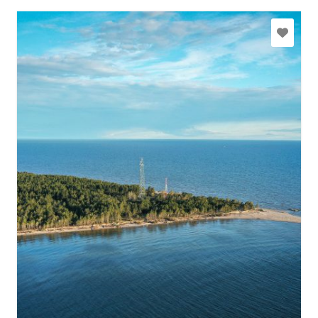
kolkacape@inbox.lv
+371 29149105