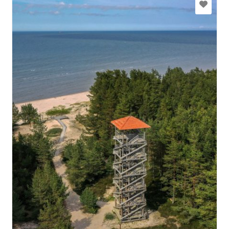
slitere@daba.gov.lv
+371 67800389
Mine