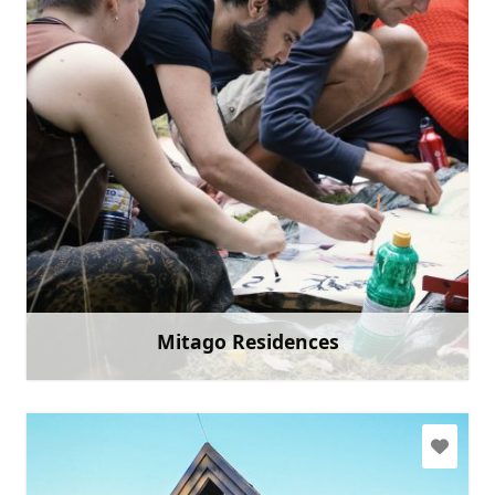
fafilma@fafilma.lv
+371 26995300
Mine
Mitago Residences
Rohkem teavet