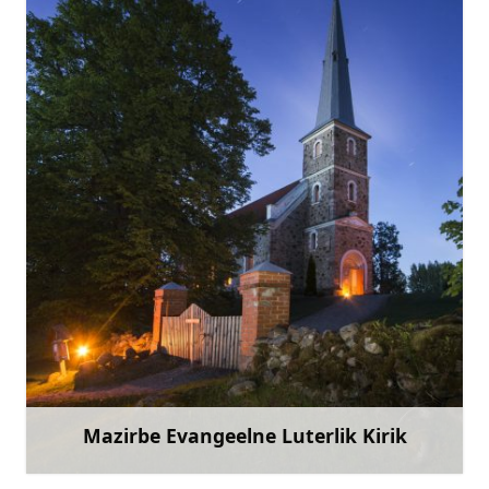
+371 29463028
Mine
Mazirbe Evangeelne Luterlik Kirik
Rohkem teavet