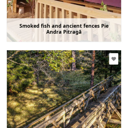
andrisantmanis@inbox.lv
+371 26493087
Mine
Smoked fish and ancient fences Pie
Andra Pitragā
Rohkem teavet