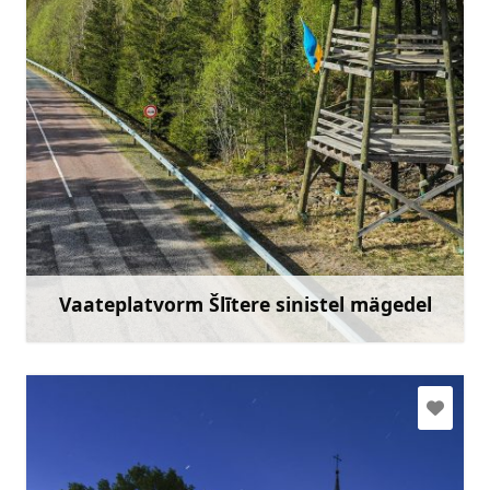
slitere@daba.gov.lv
+371 67800389
Mine
Vaateplatvorm Šlītere sinistel mägedel
Rohkem teavet