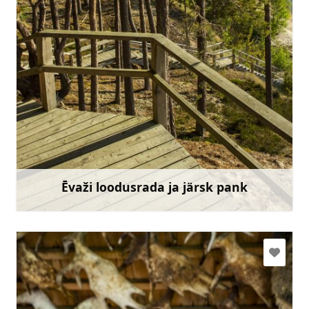
slitere@daba.gov.lv
+371 67800389
Mine
Ēvaži loodusrada ja järsk pank
Rohkem teavet