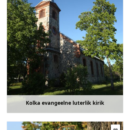
+371 29787878
Mine
Kolka evangeelne luterlik kirik
Rohkem teavet