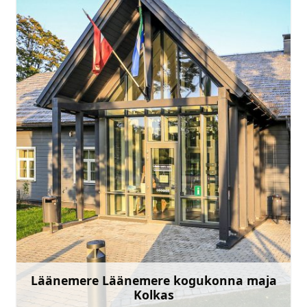
tic.kolka@talsi.lv, lsn@kolka.lv
+371 29402093
Mine
Läänemere Läänemere kogukonna maja
Kolkas
Rohkem teavet