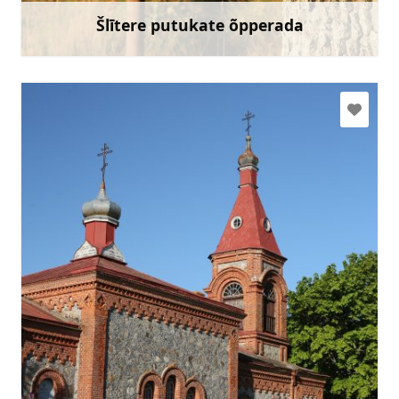
Šlītere putukate õpperada
Rohkem teavet