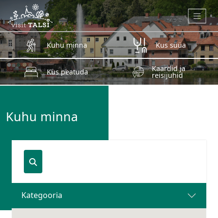
Skip to main content
Kuhu minna
Kus süüa
Kaardid ja
Kus peatuda
reisijuhid
Kuhu minna
Kategooria