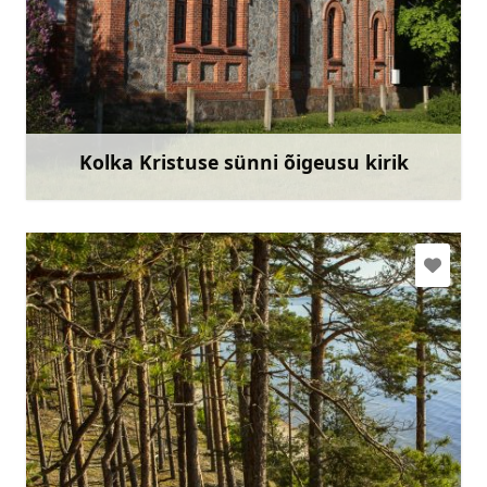
+371 22070152
Mine
Kolka Kristuse sünni õigeusu kirik
Rohkem teavet