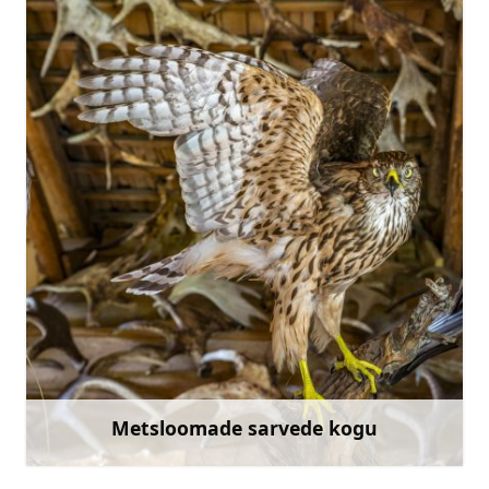
livahausmane@gmail.com
+371 22453946
Mine
Metsloomade sarvede kogu
Rohkem teavet