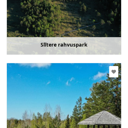
slitere@daba.gov.lv
+371 67800389
Mine
Slītere rahvuspark
Rohkem teavet