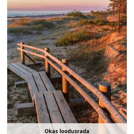
slitere@daba.gov.lv
+371 67800389
Mine
Okas loodusrada