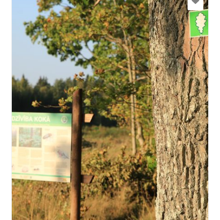
slitere@daba.gov.lv
+371 67800389
Mine