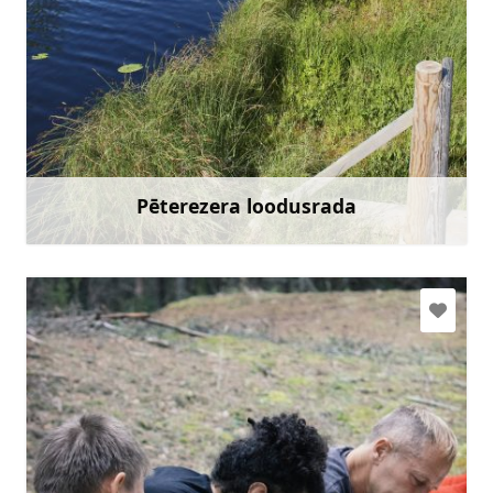
slitere@daba.gov.lv
+371 67800389
Mine
Pēterezera loodusrada
Rohkem teavet