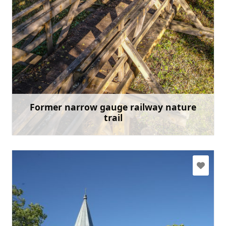
slitere@daba.gov.lv
+371 67800389
Mine
Former narrow gauge railway nature
trail
Rohkem teavet