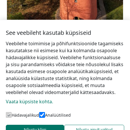
+371 28385025
Mine
Šlītere tuletorn
See veebileht kasutab küpsiseid
Rohkem teavet
Veebilehe toimimise ja põhifunktsioonide tagamiseks
kasutatakse nii esimese kui ka kolmanda osapoole
hädavajalikke küpsiseid. Veebilehe funktsionaalsuse
ja sisu parandamiseks võidakse teie nõusolekul lisaks
kasutada esimese osapoole analüütikaküpsiseid, et
analüüsida külastuste statistikat, ning kolmanda
osapoole sotsiaalmeedia küpsiseid, et muuta
veebilehel olevad videomaterjalid kättesaadavaks.
Vaata küpsiste kohta.
Hädavajalikud
Analüütilised
Talsi turismiinfokeskus
Nõustu kõigi
Nõustu ainult valitud