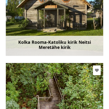
kolkas.kbaznica@gmail.com
+371 29793759
Mine
Kolka Rooma-Katoliku kirik Neitsi
Meretähe kirik
Rohkem teavet