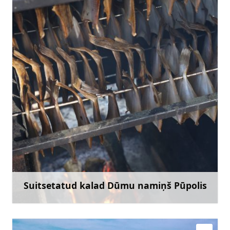
edijux@inbox.lv
+371 27650997
Mine
Suitsetatud kalad Dūmu namiņš Pūpolis
Rohkem teavet