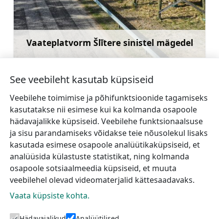
Vaateplatvorm Šlītere sinistel mägedel
Rohkem teavet
See veebileht kasutab küpsiseid
Veebilehe toimimise ja põhifunktsioonide tagamiseks
kasutatakse nii esimese kui ka kolmanda osapoole
←
Valdemārpils
Former narrow gauge
hädavajalikke küpsiseid. Veebilehe funktsionaalsuse
Evangeelne Luterlik
railway nature trail
→
ja sisu parandamiseks võidakse teie nõusolekul lisaks
Kirik
kasutada esimese osapoole analüütikaküpsiseid, et
analüüsida külastuste statistikat, ning kolmanda
osapoole sotsiaalmeedia küpsiseid, et muuta
veebilehel olevad videomaterjalid kättesaadavaks.
Vaata küpsiste kohta.
Hädavajalikud
Analüütilised