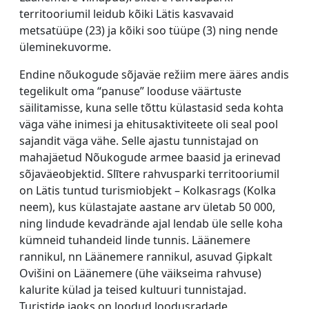
territooriumil leidub kõiki Lätis kasvavaid
metsatüüpe (23) ja kõiki soo tüüpe (3) ning nende
üleminekuvorme.
Endine nõukogude sõjaväe režiim mere ääres andis
tegelikult oma “panuse” looduse väärtuste
säilitamisse, kuna selle tõttu külastasid seda kohta
väga vähe inimesi ja ehitusaktiviteete oli seal pool
sajandit väga vähe. Selle ajastu tunnistajad on
mahajäetud Nõukogude armee baasid ja erinevad
sõjaväeobjektid. Slītere rahvusparki territooriumil
on Lätis tuntud turismiobjekt – Kolkasrags (Kolka
neem), kus külastajate aastane arv ületab 50 000,
ning lindude kevadrände ajal lendab üle selle koha
kümneid tuhandeid linde tunnis. Läänemere
rannikul, nn Läänemere rannikul, asuvad Ģipkalt
Ovišini on Läänemere (ühe väikseima rahvuse)
kalurite külad ja teised kultuuri tunnistajad.
Turistide jaoks on loodud loodusradade,