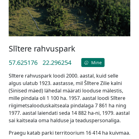
Slītere rahvuspark
57.625176
22.296254
Mine
Slītere rahvuspark loodi 2000. aastal, kuid selle
algus ulatub 1923. aastasse, mil Šlītere Zilie kalni
(Sinised mäed) lähedal määrati looduse mälestis,
mille pindala oli 1 100 ha. 1957. aastal loodi Slītere
riigimetsalooduskaitseala pindalaga 7 861 ha ning
1977. aastal laiendati seda 14 882 ha-ni, 1979. aastal
sai kaitseala oma halduse ja teaduspersonaliga.
Praegu katab parki territoorium 16 414 ha kuivmaa.