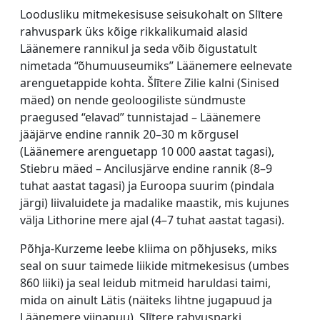
Loodusliku mitmekesisuse seisukohalt on Slītere
rahvuspark üks kõige rikkalikumaid alasid
Läänemere rannikul ja seda võib õigustatult
nimetada “õhumuuseumiks” Läänemere eelnevate
arenguetappide kohta. Šlītere Zilie kalni (Sinised
mäed) on nende geoloogiliste sündmuste
praegused “elavad” tunnistajad – Läänemere
jääjärve endine rannik 20–30 m kõrgusel
(Läänemere arenguetapp 10 000 aastat tagasi),
Stiebru mäed – Ancilusjärve endine rannik (8–9
tuhat aastat tagasi) ja Euroopa suurim (pindala
järgi) liivaluidete ja madalike maastik, mis kujunes
välja Lithorine mere ajal (4–7 tuhat aastat tagasi).
Põhja-Kurzeme leebe kliima on põhjuseks, miks
seal on suur taimede liikide mitmekesisus (umbes
860 liiki) ja seal leidub mitmeid haruldasi taimi,
mida on ainult Lätis (näiteks lihtne jugapuud ja
Läänemere viinapuu). Slītere rahvusparki