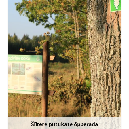
Šlītere putukate õpperada
Rohkem teavet