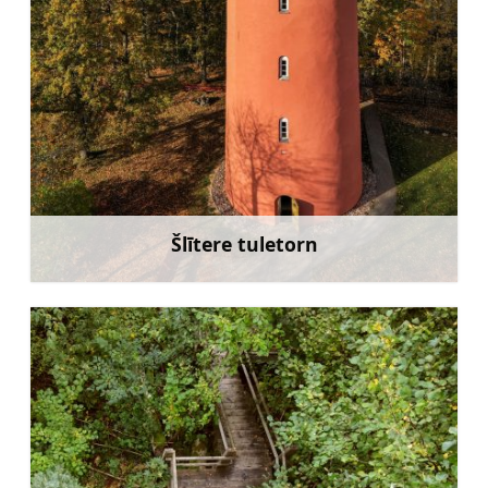
Šlītere tuletorn
Rohkem teavet