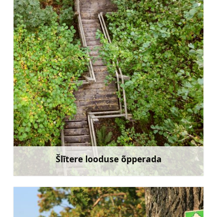
Šlītere looduse õpperada
Rohkem teavet