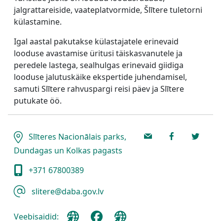
jalgrattareiside, vaateplatvormide, Šlītere tuletorni
külastamine.
Igal aastal pakutakse külastajatele erinevaid
looduse avastamise üritusi täiskasvanutele ja
peredele lastega, sealhulgas erinevaid giidiga
looduse jalutuskäike ekspertide juhendamisel,
samuti Slītere rahvuspargi reisi päev ja Slītere
putukate öö.
Slīteres Nacionālais parks,
Dundagas un Kolkas pagasts
+371 67800389
slitere@daba.gov.lv
Veebisaidid: