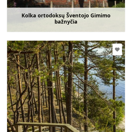
Eik su
Kolka ortodoksų Šventojo Gimimo
bažnyčia
Sužinoti daugiau