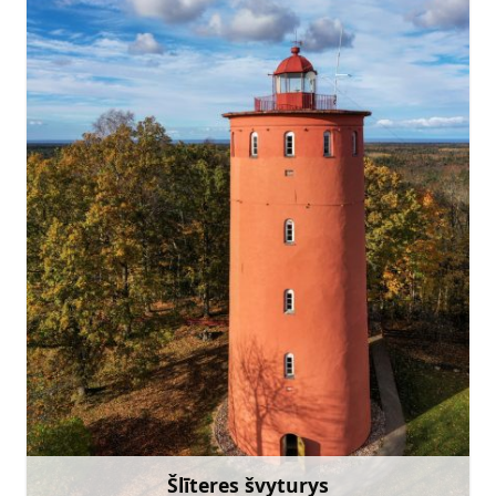
slitere@slitere.lv
+371 28385025
Eik su
Šlīteres švyturys