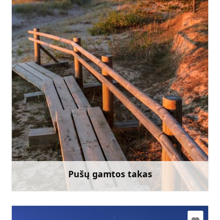
slitere@daba.gov.lv
+371 67800389
Eik su
Pušų gamtos takas
Sužinoti daugiau