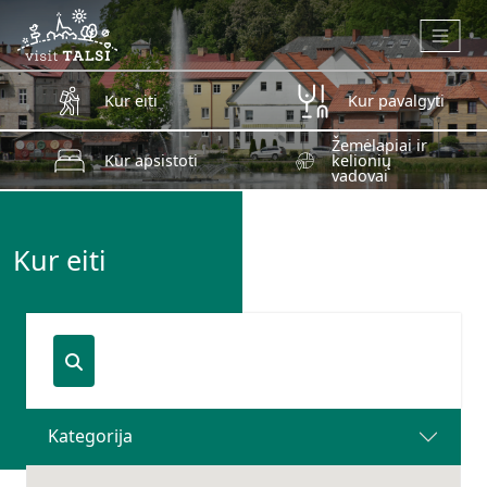
Skip to main content
Kur eiti
Kur pavalgyti
Žemėlapiai ir
Kur apsistoti
kelionių
vadovai
Kur eiti
Kategorija