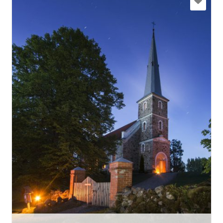
+371 29463028
Eik su