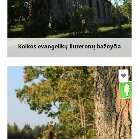
+371 29787878
Eik su
Kolkos evangelikų liuteronų bažnyčia
Sužinoti daugiau