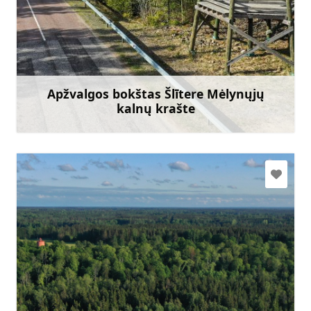
slitere@daba.gov.lv
+371 67800389
Eik su
Apžvalgos bokštas Šlītere Mėlynųjų
kalnų krašte
Sužinoti daugiau