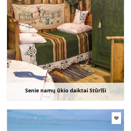
mazirbe.branki@gmail.com
+371 29469165
Eik su
Senie namų ūkio daiktai Stūrīši
Sužinoti daugiau