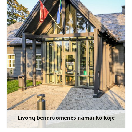
tic.kolka@talsi.lv, lsn@kolka.lv
+371 29402093
Eik su
Livonų bendruomenės namai Kolkoje
Sužinoti daugiau