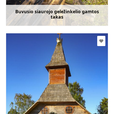
Eik su
Buvusio siaurojo geležinkelio gamtos
takas
Sužinoti daugiau