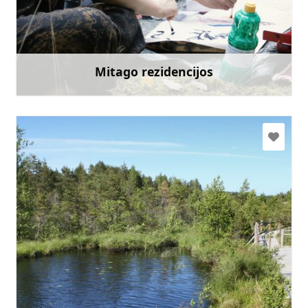
+371 26995300
Eik su
Mitago rezidencijos
Sužinoti daugiau