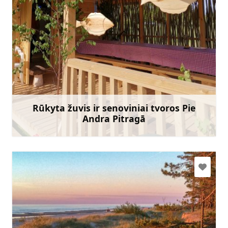
andrisantmanis@inbox.lv
+371 26493087
Eik su
Rūkyta žuvis ir senoviniai tvoros Pie
Andra Pitragā
Sužinoti daugiau