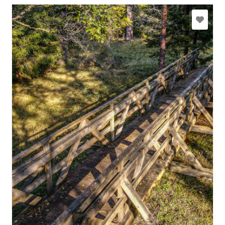
slitere@daba.gov.lv
+371 67800389