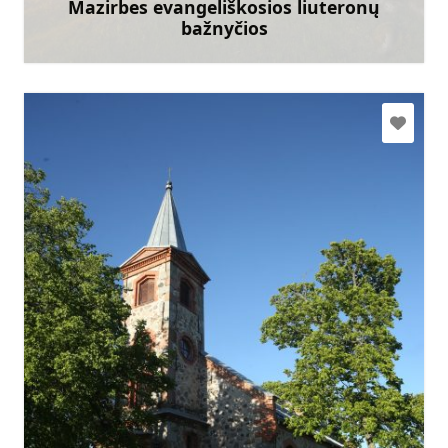
Mazirbes evangeliškosios liuteronų
bažnyčios
Sužinoti daugiau