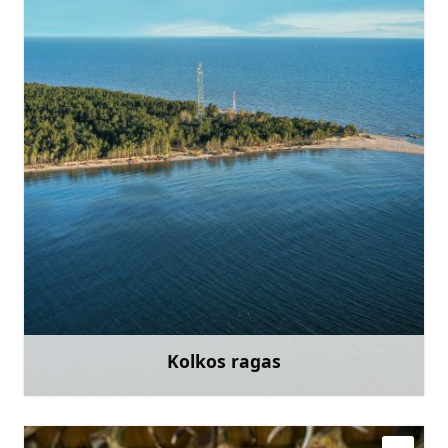
kolkacape@inbox.lv
+371 29149105
Eik su
Kolkos ragas
Sužinoti daugiau