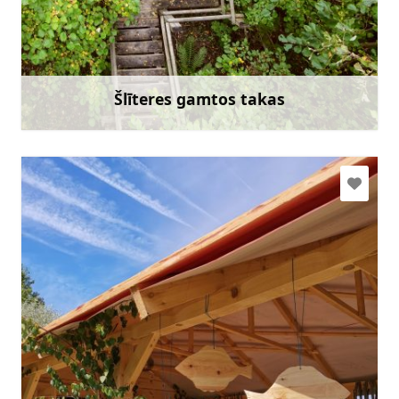
slitere@daba.gov.lv
+371 67800389
Eik su
Šlīteres gamtos takas
Sužinoti daugiau