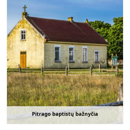
+371 22018468
Eik su
Pitrago baptistų bažnyčia
Sužinoti daugiau