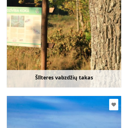
slitere@daba.gov.lv
+371 67800389
Eik su
Šlīteres vabzdžių takas
Sužinoti daugiau