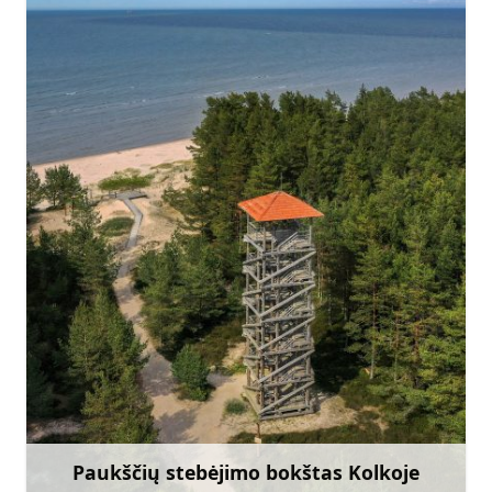
slitere@daba.gov.lv
+371 67800389
Eik su
Paukščių stebėjimo bokštas Kolkoje
Sužinoti daugiau