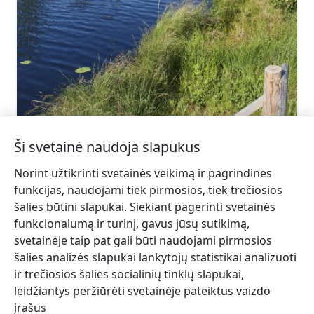
slitere@daba.gov.lv
+371 67800389
Eik su
Ši svetainė naudoja slapukus
Pēterezero gamtos takas
Sužinoti daugiau
Norint užtikrinti svetainės veikimą ir pagrindines
funkcijas, naudojami tiek pirmosios, tiek trečiosios
šalies būtini slapukai. Siekiant pagerinti svetainės
funkcionalumą ir turinį, gavus jūsų sutikimą,
svetainėje taip pat gali būti naudojami pirmosios
šalies analizės slapukai lankytojų statistikai analizuoti
ir trečiosios šalies socialinių tinklų slapukai,
leidžiantys peržiūrėti svetainėje pateiktus vaizdo
įrašus