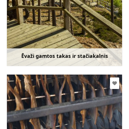
slitere@daba.gov.lv
+371 67800389
Eik su
Ēvaži gamtos takas ir stačiakalnis
Sužinoti daugiau