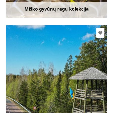
Miško gyvūnų ragų kolekcija
Sužinoti daugiau