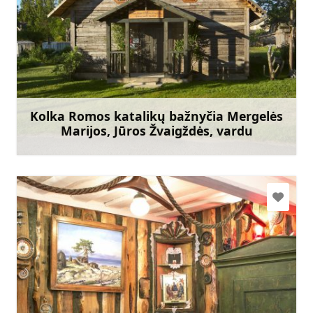
kolkas.kbaznica@gmail.com
+371 29793759
Eik su
Kolka Romos katalikų bažnyčia Mergelės
Marijos, Jūros Žvaigždės, vardu
Sužinoti daugiau