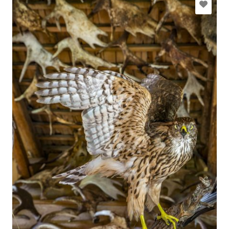
livahausmane@gmail.com
+371 22453946
Eik su