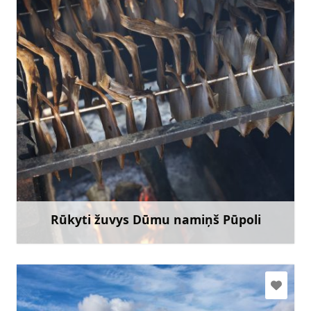
edijux@inbox.lv
+371 27650997
Eik su
Rūkyti žuvys Dūmu namiņš Pūpoli
Sužinoti daugiau