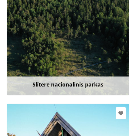
slitere@daba.gov.lv
+371 67800389
Eik su
Slītere nacionalinis parkas
Sužinoti daugiau