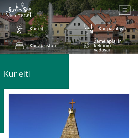
Skip to main content
Kur eiti
Kur pavalgyti
Žemėlapiai ir
Kur apsistoti
kelionių
vadovai
Kur eiti