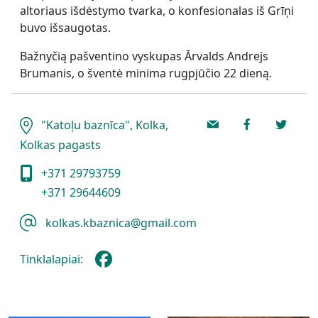
altoriaus išdėstymo tvarka, o konfesionalas iš Grīņi
buvo išsaugotas.
Bažnyčią pašventino vyskupas Ārvalds Andrejs
Brumanis, o šventė minima rugpjūčio 22 dieną.
"Katoļu baznīca", Kolka,
Kolkas pagasts
+371 29793759
+371 29644609
kolkas.kbaznica@gmail.com
Tinklalapiai: