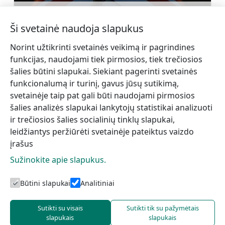
Poilsio centras „Krogi”
Sužinoti daugiau
Ši svetainė naudoja slapukus
Norint užtikrinti svetainės veikimą ir pagrindines
funkcijas, naudojami tiek pirmosios, tiek trečiosios
šalies būtini slapukai. Siekiant pagerinti svetainės
funkcionalumą ir turinį, gavus jūsų sutikimą,
←
Kolka ortodoksų Šventojo
Šlīteres
svetainėje taip pat gali būti naudojami pirmosios
Gimimo bažnyčia
švyturys
→
šalies analizės slapukai lankytojų statistikai analizuoti
ir trečiosios šalies socialinių tinklų slapukai,
leidžiantys peržiūrėti svetainėje pateiktus vaizdo
įrašus
Sužinokite apie slapukus.
Būtini slapukai
Analitiniai
Talsi turizmo centras
Sutikti su visais
Sutikti tik su pažymėtais
slapukais
slapukais