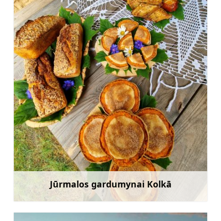
Jūrmalos gardumynai Kolkā
Sužinoti daugiau