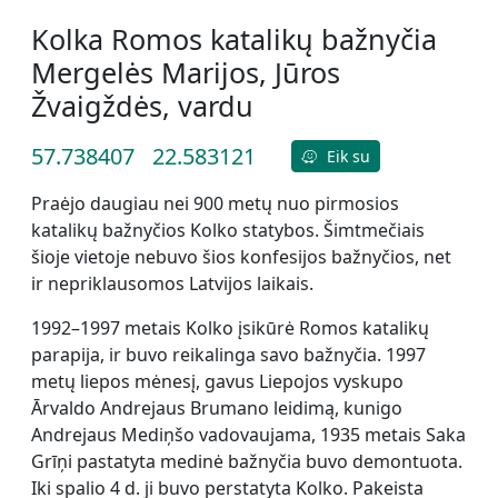
Kolka Romos katalikų bažnyčia
Mergelės Marijos, Jūros
Žvaigždės, vardu
57.738407
22.583121
Eik su
Praėjo daugiau nei 900 metų nuo pirmosios
katalikų bažnyčios Kolko statybos. Šimtmečiais
šioje vietoje nebuvo šios konfesijos bažnyčios, net
ir nepriklausomos Latvijos laikais.
1992–1997 metais Kolko įsikūrė Romos katalikų
parapija, ir buvo reikalinga savo bažnyčia. 1997
metų liepos mėnesį, gavus Liepojos vyskupo
Ārvaldo Andrejaus Brumano leidimą, kunigo
Andrejaus Mediņšo vadovaujama, 1935 metais Saka
Grīņi pastatyta medinė bažnyčia buvo demontuota.
Iki spalio 4 d. ji buvo perstatyta Kolko. Pakeista