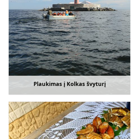
Plaukimas į Kolkas švyturį
Sužinoti daugiau