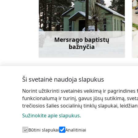
Eik su
Mersrago baptistų
bažnyčia
Sužinoti daugiau
Ši svetainė naudoja slapukus
Norint užtikrinti svetainės veikimą ir pagrindines 
funkcionalumą ir turinį, gavus jūsų sutikimą, sveta
trečiosios šalies socialinių tinklų slapukai, leidži
Sužinokite apie slapukus.
T
Būtini slapukai
Analitiniai