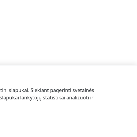
tini slapukai. Siekiant pagerinti svetainės
lapukai lankytojų statistikai analizuoti ir
DE
LV
LT