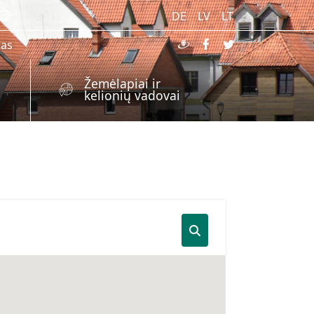
DE
LV
LT
ras
Žemėlapiai ir
kelionių vadovai