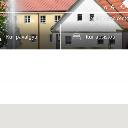
Talsi turizmo cent
Kur pavalgyti
Kur apsistoti