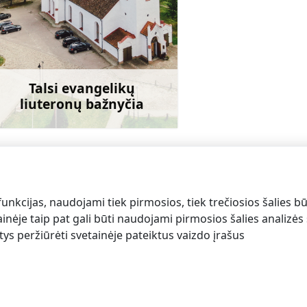
talsu_lut_draudze@inbox.lv
+371 26132475
Eik su
Talsi evangelikų
liuteronų bažnyčia
Sužinoti daugiau
funkcijas, naudojami tiek pirmosios, tiek trečiosios šalies bū
inėje taip pat gali būti naudojami pirmosios šalies analizės s
antys peržiūrėti svetainėje pateiktus vaizdo įrašus
alsi turizmo centras