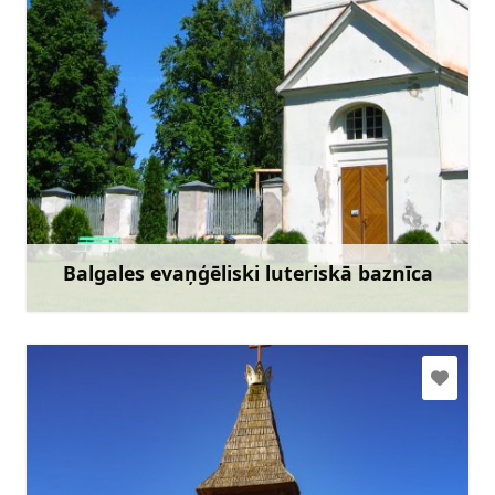
+371 29422202
Doties
Balgales evaņģēliski luteriskā baznīca
Uzzināt vairāk