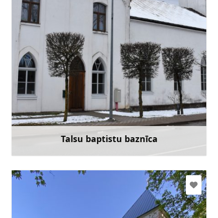
+371 63223466
Doties
Talsu baptistu baznīca
Uzzināt vairāk