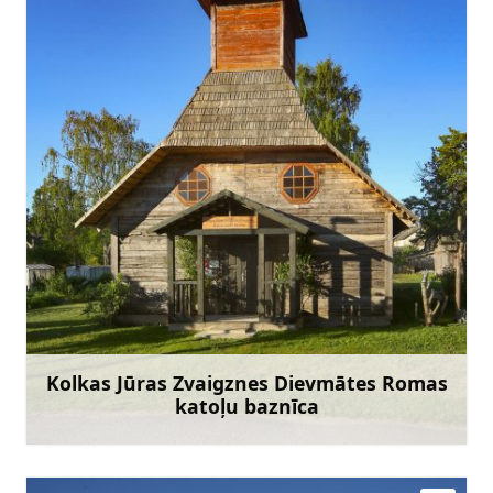
kolkas.kbaznica@gmail.com
+371 29793759
Doties
Kolkas Jūras Zvaigznes Dievmātes Romas
katoļu baznīca
Uzzināt vairāk