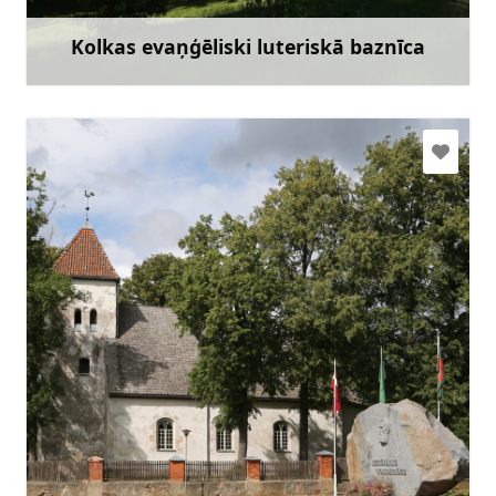
Doties
Kolkas evaņģēliski luteriskā baznīca
Uzzināt vairāk