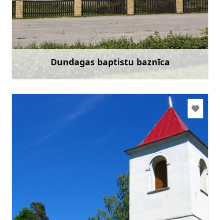
+371 29174844
Doties
Dundagas baptistu baznīca
Uzzināt vairāk