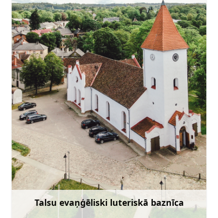
talsu_lut_draudze@inbox.lv
+371 26132475
Doties
Talsu evaņģēliski luteriskā baznīca
Uzzināt vairāk