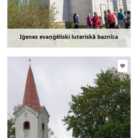
+371 28741842
Doties
Iģenes evaņģēliski luteriskā baznīca
Uzzināt vairāk