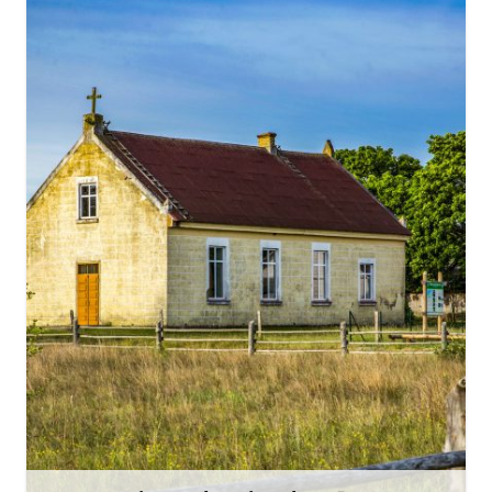
+371 22018468
Doties