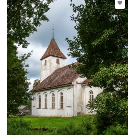
sabilesdraudze@lelb.lv
+371 29960452
Doties