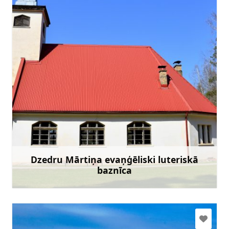
+371 28783552
Doties
Dzedru Mārtiņa evaņģēliski luteriskā
baznīca
Uzzināt vairāk