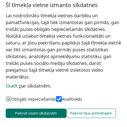
Šī tīmekļa vietne izmanto sīkdatnes
Lai nodrošinātu tīmekļa vietnes darbību un
pamatfunkcijas, tajā tiek izmantotas gan pirmās, gan
trešās puses obligāti nepieciešamās sīkdatnes.
Nolūkā uzlabot tīmekļa vietnes funkcionalitāti un
saturu, ar Jūsu piekrišanu papildus šajā tīmekļa vietnē
var tikt izmantotas gan pirmās puses statistikas
sīkdatnes, analizējot apmeklējumu statistiku, gan
trešās puses sociālo mediju sīkdatnes, darot
pieejamus šajā tīmekļa vietnē izvietotos video
materiālus.
Skatīt
par sīkdatnēm.
+371 63222752
Obligāti nepieciešamās
Analītiskās
Doties
Talsu Romas katoļu baznīca
Piekrist visām sīkdatnēm
Piekrist tikai atzīmētajām
Uzzināt vairāk