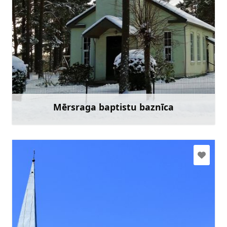
Doties
Mērsraga baptistu baznīca
Uzzināt vairāk