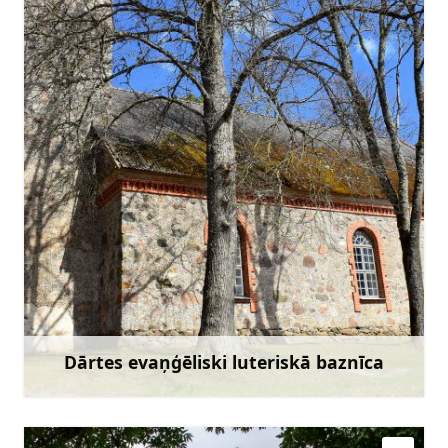
+371 29465844
Doties
Dārtes evaņģēliski luteriskā baznīca
Uzzināt vairāk