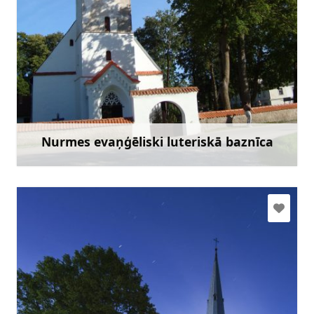
+371 26291909
Doties
Nurmes evaņģēliski luteriskā baznīca
Uzzināt vairāk