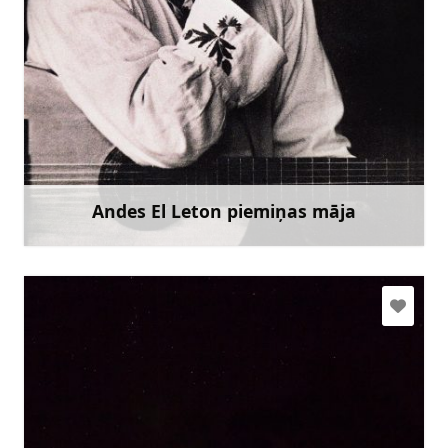
timba@inbox.lv
+371 26623781
Doties
Andes El Leton piemiņas māja
Uzzināt vairāk