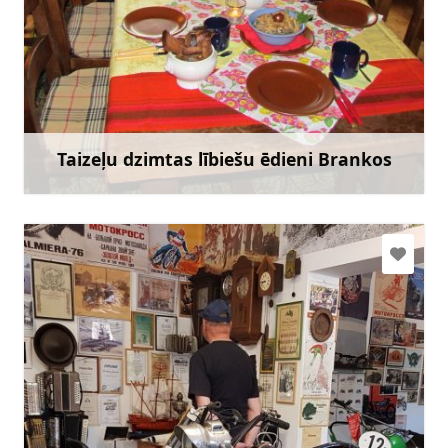
mazirbe.branki@gmail.com
+371 29469165
Doties
Taizeļu dzimtas lībiešu ēdieni Brankos
Uzzināt vairāk