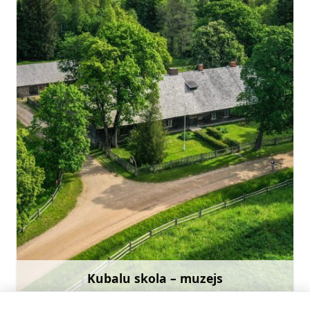
kubaluskolamuzejs@talsi.lv
+371 26332238
Doties
Kubalu skola – muzejs
Uzzināt vairāk