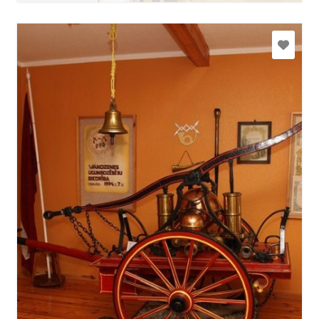
vandzene.parvalde@talsi.lv