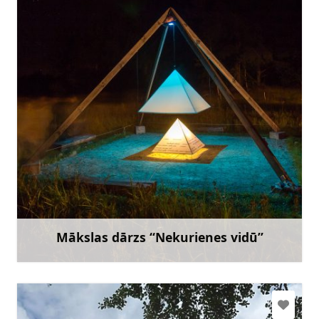
+371 29406191
Doties
Mākslas dārzs “Nekurienes vidū”
Uzzināt vairāk