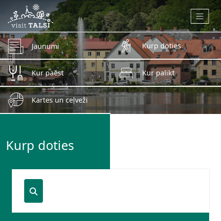
Skip to main content
Kurp doties
Jaunumi
Kur paēst
Kur palikt
Kartes un ceļveži
Kurp doties