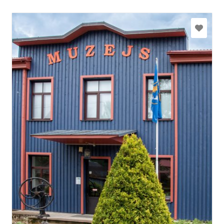
rojasmuzejs@talsi.lv