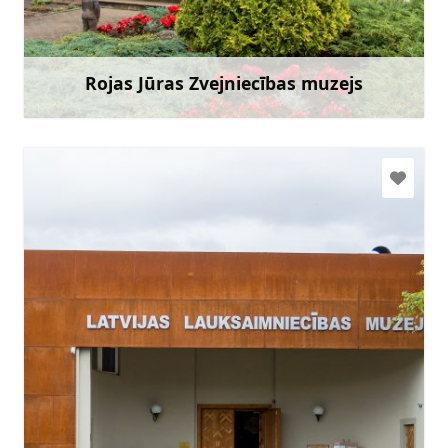
+371 29432899
Doties
Rojas Jūras Zvejniecības muzejs
Uzzināt vairāk