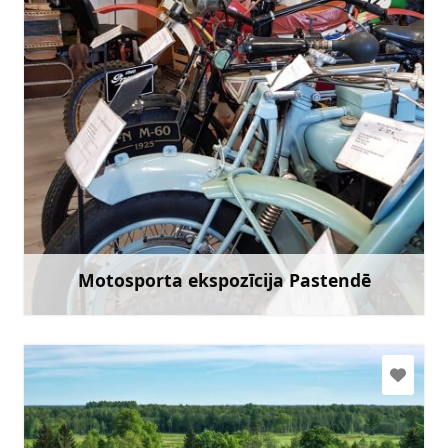
+371 26751108
Doties
Motosporta ekspozīcija Pastendē
Uzzināt vairāk