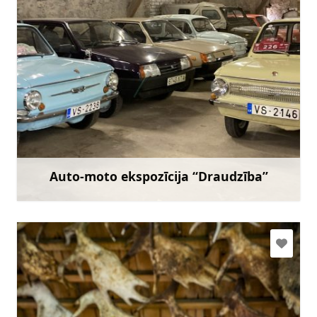
+371 26380008
Doties
Auto-moto ekspozīcija “Draudzība”
Uzzināt vairāk