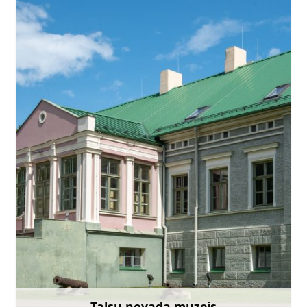
novadamuzejs@talsi.lv
+371 29102628
Doties
Talsu novada muzejs