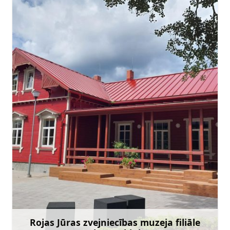
rojasmuzejs@talsi.lv ​
+371 27570678
Doties
Rojas Jūras zvejniecības muzeja filiāle