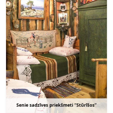
mazirbe.branki@gmail.com
+371 29469165
Doties
Senie sadzīves priekšmeti “Stūrīšos”
Uzzināt vairāk