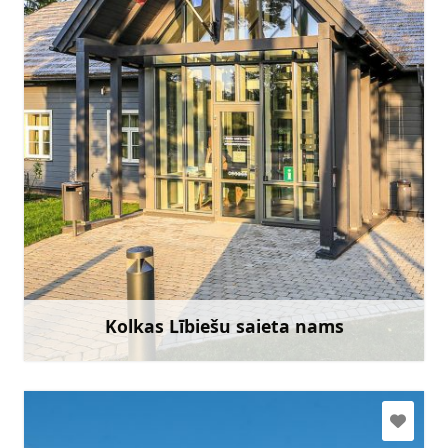
tic.kolka@talsi.lv, lsn@kolka.lv
+371 29402093
Doties
Kolkas Lībiešu saieta nams
Uzzināt vairāk