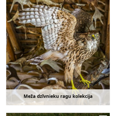
livahausmane@gmail.com
+371 22453946
Doties
Meža dzīvnieku ragu kolekcija
Uzzināt vairāk