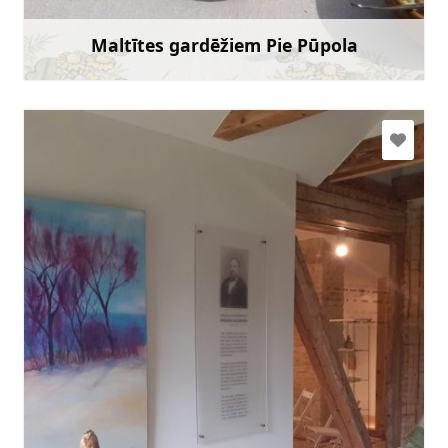
Doties
Maltītes gardēžiem Pie Pūpola
Uzzināt vairāk