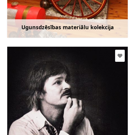
+371 63225473
Doties
Ugunsdzēsības materiālu kolekcija
Uzzināt vairāk