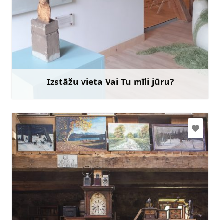
rojasmuzejs@talsi.lv
29432899
Doties
Izstāžu vieta Vai Tu mīli jūru?
Uzzināt vairāk