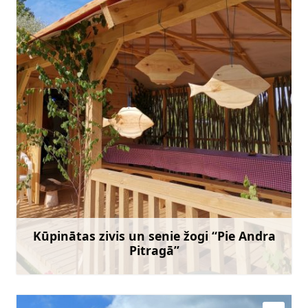
andrisantmanis@inbox.lv
+371 26493087
Doties
Kūpinātas zivis un senie žogi “Pie Andra
Pitragā”
Uzzināt vairāk