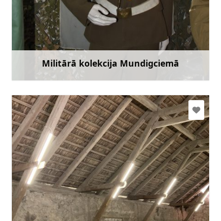
+371 29392744
Doties
Militārā kolekcija Mundigciemā
Uzzināt vairāk