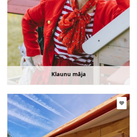
ilze2009@inbox.lv
+371 28795187
Doties
Klaunu māja
Uzzināt vairāk