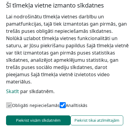
Šī tīmekļa vietne izmanto sīkdatnes
Lai nodrošinātu tīmekļa vietnes darbību un
pamatfunkcijas, tajā tiek izmantotas gan pirmās, gan
trešās puses obligāti nepieciešamās sīkdatnes.
Nolūkā uzlabot tīmekļa vietnes funkcionalitāti un
saturu, ar Jūsu piekrišanu papildus šajā tīmekļa vietnē
var tikt izmantotas gan pirmās puses statistikas
sīkdatnes, analizējot apmeklējumu statistiku, gan
trešās puses sociālo mediju sīkdatnes, darot
pieejamus šajā tīmekļa vietnē izvietotos video
materiālus.
Skatīt
par sīkdatnēm.
Obligāti nepieciešamās
Analītiskās
Piekrist visām sīkdatnēm
Piekrist tikai atzīmētajām
+371 29463028