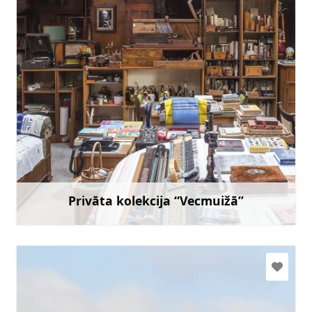
gunars.laicans@gmail.com
+371 29473828
Doties
Privāta kolekcija “Vecmuižā”
Uzzināt vairāk