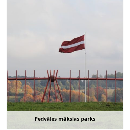
pedvale@pedvale.lv
+371 29133374
Doties
Pedvāles mākslas parks
Uzzināt vairāk