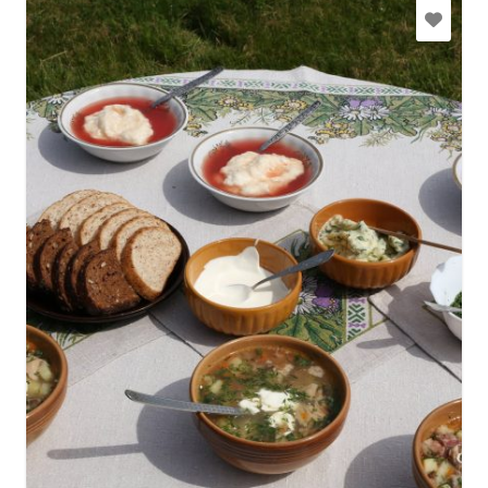
pupoli9@inbox.lv
+371 26554001