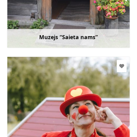
+37163235995
Doties
Muzejs “Saieta nams”
Uzzināt vairāk