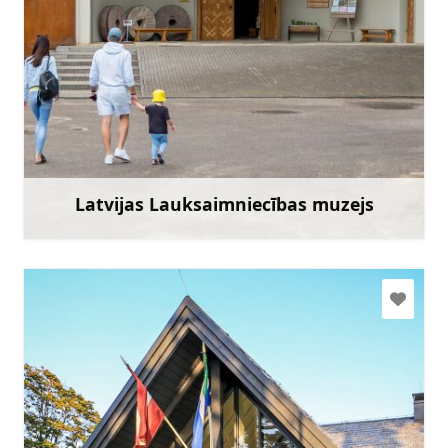
llm@llm.lv
+371 29403183
Doties
Latvijas Lauksaimniecības muzejs
Uzzināt vairāk