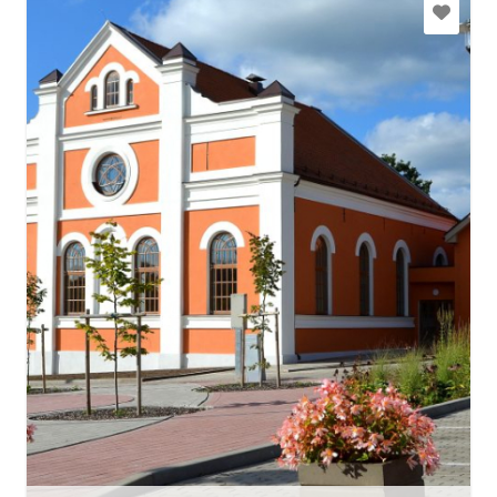
art.sabile@talsi.lv tic.sabile@talsi.lv
+371 27841827 tūrisma jautājumos