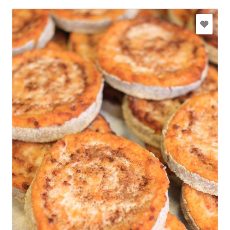
dundagas.garsas@gmail.com
+371 26338797