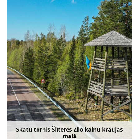
slitere@daba.gov.lv
+371 67800389
Doties
Skatu tornis Šlīteres Zilo kalnu kraujas
malā