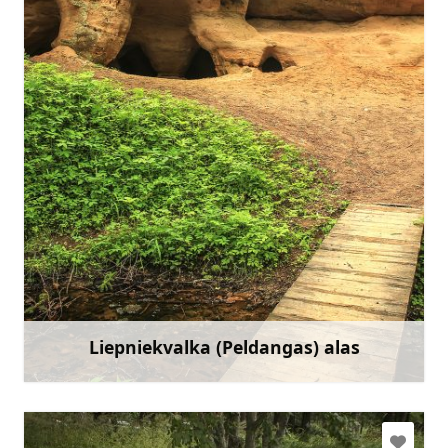
Doties
Liepniekvalka (Peldangas) alas
Uzzināt vairāk