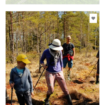
info@purvubrideji.lv