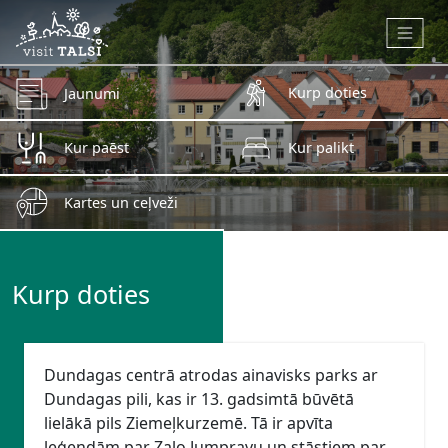
Skip to main content
Kurp doties
Jaunumi
Kur paēst
Kur palikt
Kartes un ceļveži
Kurp doties
Dundagas centrā atrodas ainavisks parks ar
Dundagas pili, kas ir 13. gadsimtā būvētā
lielākā pils Ziemeļkurzemē. Tā ir apvīta
leģendām par Zaļo Jumpravu un stāstiem par