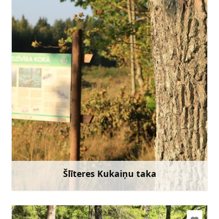
slitere@daba.gov.lv
+371 67800389
Doties
Šlīteres Kukaiņu taka
Uzzināt vairāk