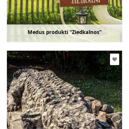
sia.ziedkalni@gmail.com
+371 24245023
Doties
Medus produkti “Ziedkalnos”
Uzzināt vairāk