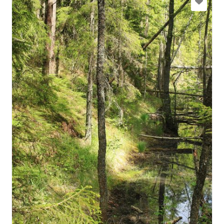
afelts@inbox.lv
+371 29183090
Doties