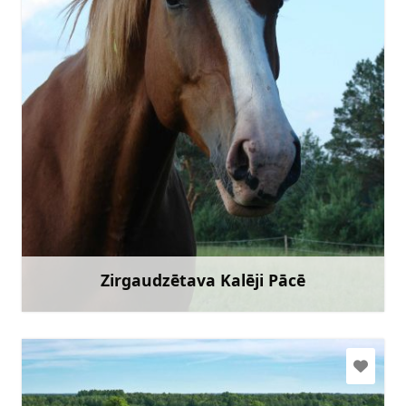
maijadavidsone@gmail.com
+371 26251059
Doties
Zirgaudzētava Kalēji Pācē
Uzzināt vairāk