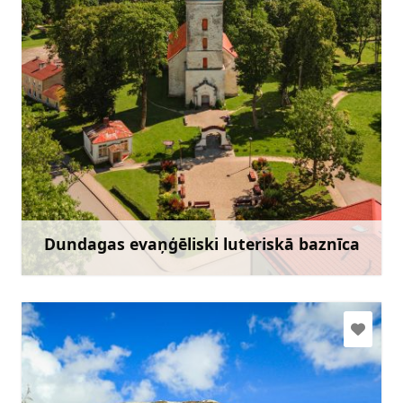
+371 29493079
Doties
Dundagas evaņģēliski luteriskā baznīca
Uzzināt vairāk