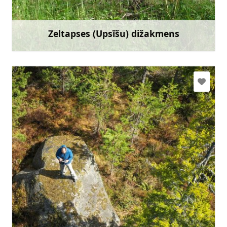
Doties
Zeltapses (Upsīšu) dižakmens
Uzzināt vairāk