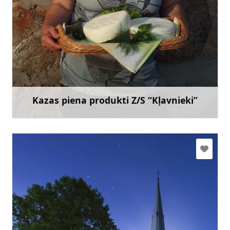
klavnieki@gmail.com
+371 26486248
Doties
Kazas piena produkti Z/S “Kļavnieki”
Uzzināt vairāk