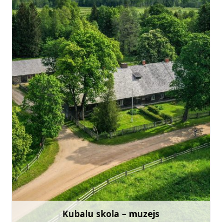
kubaluskolamuzejs@talsi.lv
+371 26332238
Doties
Kubalu skola – muzejs
Uzzināt vairāk