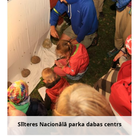
slitere@daba.gov.lv
+371 26424972
Doties
Slīteres Nacionālā parka dabas centrs
Uzzināt vairāk