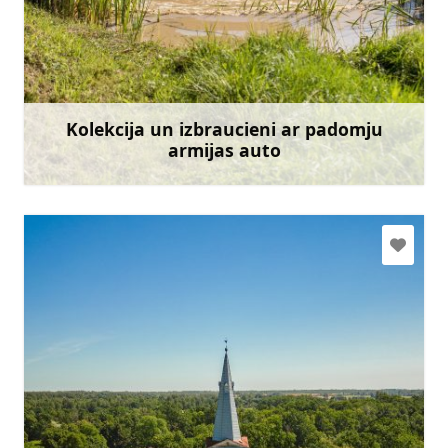
pupoli9@inbox.lv
+371 29197900
Doties
Kolekcija un izbraucieni ar padomju
armijas auto
Uzzināt vairāk