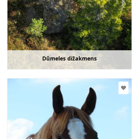
Doties
Dūmeles dižakmens
Uzzināt vairāk