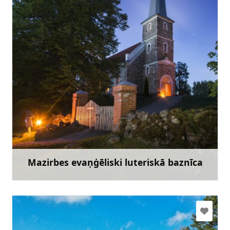
+371 29463028
Doties
Mazirbes evaņģēliski luteriskā baznīca
Uzzināt vairāk