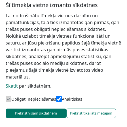
Šī tīmekļa vietne izmanto sīkdatnes
Lai nodrošinātu tīmekļa vietnes darbību un
pamatfunkcijas, tajā tiek izmantotas gan pirmās, gan
trešās puses obligāti nepieciešamās sīkdatnes.
Nolūkā uzlabot tīmekļa vietnes funkcionalitāti un
saturu, ar Jūsu piekrišanu papildus šajā tīmekļa vietnē
tic@dundaga.lv
var tikt izmantotas gan pirmās puses statistikas
+371 29444395
sīkdatnes, analizējot apmeklējumu statistiku, gan
trešās puses sociālo mediju sīkdatnes, darot
Doties
pieejamus šajā tīmekļa vietnē izvietotos video
Dundagas pils
materiālus.
Uzzināt vairāk
Skatīt
par sīkdatnēm.
Obligāti nepieciešamās
Analītiskās
Piekrist visām sīkdatnēm
Piekrist tikai atzīmētajām