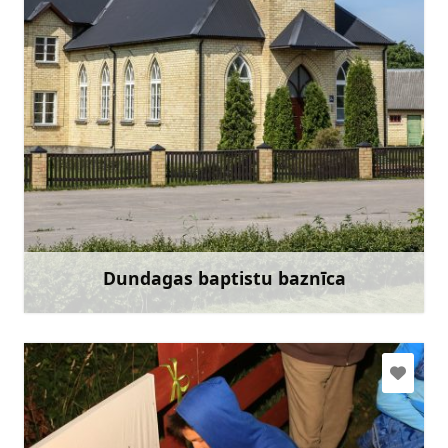
+371 29174844
Doties
Dundagas baptistu baznīca
Uzzināt vairāk