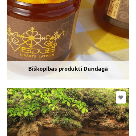
+371 22045684
Doties
Biškopības produkti Dundagā
Uzzināt vairāk