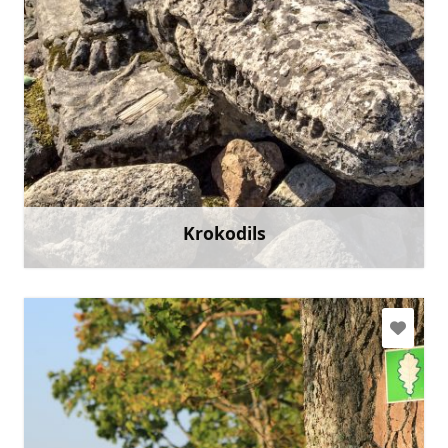
Doties
Krokodils
Uzzināt vairāk