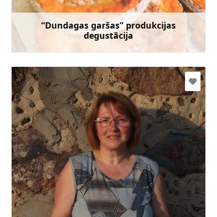
Doties
“Dundagas garšas” produkcijas
degustācija
Uzzināt vairāk