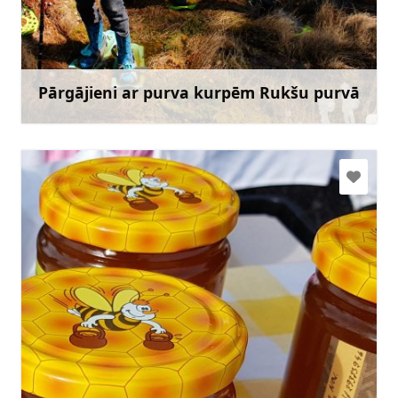
+371 20120101
Doties
Pārgājieni ar purva kurpēm Rukšu purvā
Uzzināt vairāk