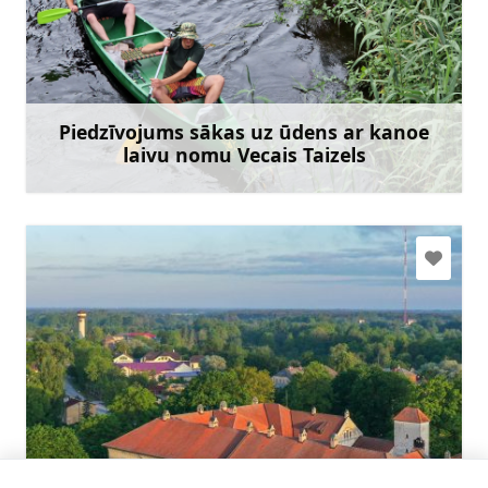
timburi@inbox.lv
+371 29494465
Doties
Piedzīvojums sākas uz ūdens ar kanoe
laivu nomu Vecais Taizels
Uzzināt vairāk