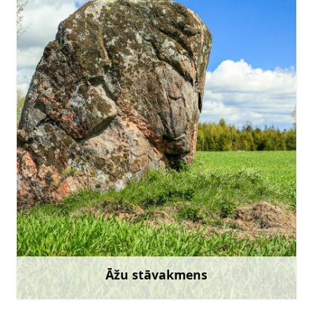
Doties
Āžu stāvakmens
Uzzināt vairāk