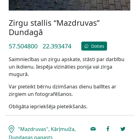
Zirgu stallis “Mazdruvas”
Dundagā
57.504800
22.393474
Doties
Saimniecības un zirgu apskate, stāsti par darbību
un ikdienu. Iespēja vizināties ponija vai zirga
mugurā.
Var pieteikt bērnu dzimšanas dienu ballītes ar
zirgiem un fotografēšanos.
Obligāta iepriekšēja pieteikšanās.
"Mazdruvas", Kārļmuiža,
Dundagas pagasts