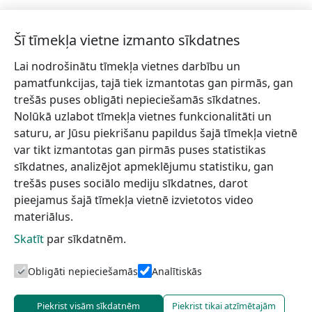
Šī tīmekļa vietne izmanto sīkdatnes
Lai nodrošinātu tīmekļa vietnes darbību un
Piesakies jaunumiem!
pamatfunkcijas, tajā tiek izmantotas gan pirmās, gan
trešās puses obligāti nepieciešamās sīkdatnes.
Pieraksties jaunumiem e-pastā un nepalaid garām
Nolūkā uzlabot tīmekļa vietnes funkcionalitāti un
jaunākās aktualitātes.
saturu, ar Jūsu piekrišanu papildus šajā tīmekļa vietnē
var tikt izmantotas gan pirmās puses statistikas
sīkdatnes, analizējot apmeklējumu statistiku, gan
trešās puses sociālo mediju sīkdatnes, darot
Vēlos saņemt jaunumus uz norādīto e-pasta adresi.
pieejamus šajā tīmekļa vietnē izvietotos video
materiālus.
Skatīt
par sīkdatnēm.
Talsu novada TIC
Informācijai
Lapas karte
Obligāti nepieciešamās
Analītiskās
Piekrist visām sīkdatnēm
Piekrist tikai atzīmētajām