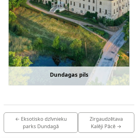
Dundagas pils
Uzzināt vairāk
←
Eksotisko dzīvnieku
Zirgaudzētava
parks Dundagā
Kalēji Pācē
→