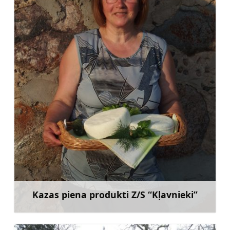
Kazas piena produkti Z/S “Kļavnieki”
Uzzināt vairāk