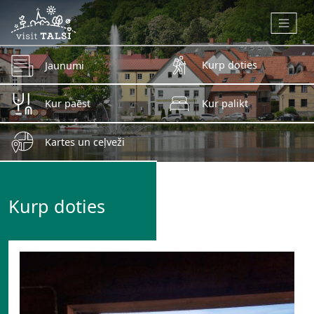
Skip to main content
Kurp doties
Jaunumi
Kur paēst
Kur palikt
Kartes un ceļveži
Kurp doties