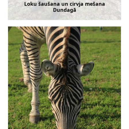
Loku šaušana un cirvja mešana
Dundagā
Uzzināt vairāk