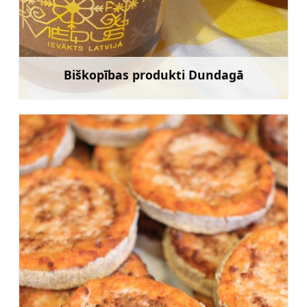
Biškopības produkti Dundagā
Uzzināt vairāk