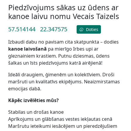
Piedzīvojums sākas uz ūdens ar
kanoe laivu nomu Vecais Taizels
57.514144
22.347575
Doties
Izbaudi dabu no pavisam cita skatpunkta – dodies
kanoe laivošanā
pa mierīgo Irbes upi ar
gleznainiem krastiem. Putnu dziesmas, ūdens
šalkas un īsts piedzīvojums katrā airējienā!
Ideāli draugiem, ģimenēm un kolektīviem. Droši
maršruti un kvalitatīvs ekipējums. Neaizmirstamas
emocijas dabā.
Kāpēc izvēlēties mūs?
Stabilas un drošas kanoe
Aprīkojums un glābšanas vestes iekļautas cenā
Maršrutu ieteikumi iesācējiem un pieredzējušiem