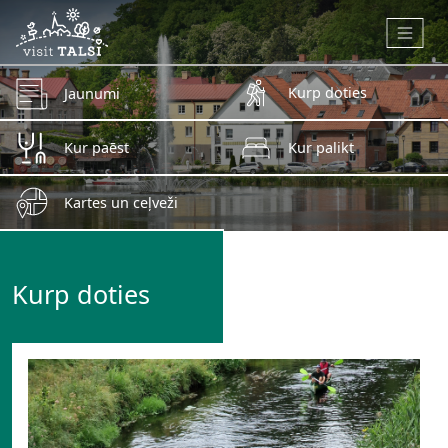
Skip to main content
Kurp doties
Jaunumi
Kur paēst
Kur palikt
Kartes un ceļveži
Kurp doties