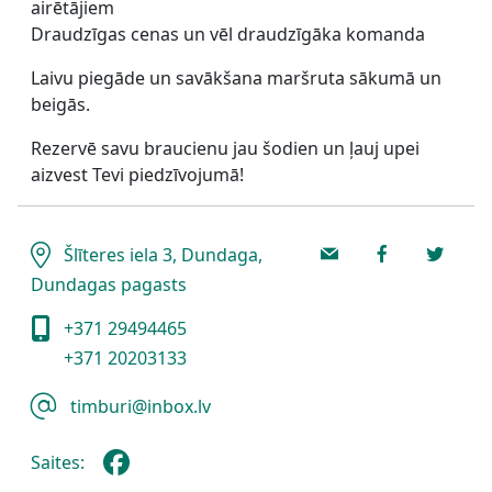
airētājiem
Draudzīgas cenas un vēl draudzīgāka komanda
Laivu piegāde un savākšana maršruta sākumā un
beigās.
Rezervē savu braucienu jau šodien un ļauj upei
aizvest Tevi piedzīvojumā!
Šlīteres iela 3, Dundaga,
Dundagas pagasts
+371 29494465
+371 20203133
timburi@inbox.lv
Saites: