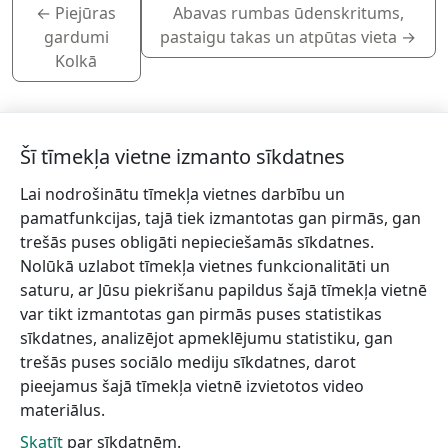
←
Piejūras
Abavas rumbas ūdenskritums,
gardumi
pastaigu takas un atpūtas vieta
→
Kolkā
Šī tīmekļa vietne izmanto sīkdatnes
Lai nodrošinātu tīmekļa vietnes darbību un
Piesakies jaunumiem!
pamatfunkcijas, tajā tiek izmantotas gan pirmās, gan
trešās puses obligāti nepieciešamās sīkdatnes.
Pieraksties jaunumiem e-pastā un nepalaid garām
Nolūkā uzlabot tīmekļa vietnes funkcionalitāti un
jaunākās aktualitātes.
saturu, ar Jūsu piekrišanu papildus šajā tīmekļa vietnē
var tikt izmantotas gan pirmās puses statistikas
sīkdatnes, analizējot apmeklējumu statistiku, gan
trešās puses sociālo mediju sīkdatnes, darot
Vēlos saņemt jaunumus uz norādīto e-pasta adresi.
pieejamus šajā tīmekļa vietnē izvietotos video
materiālus.
Skatīt
par sīkdatnēm.