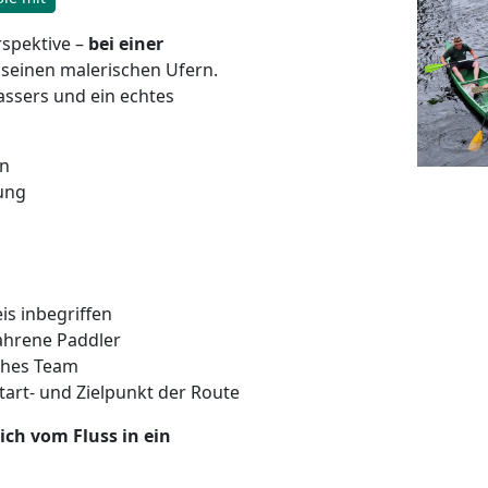
rspektive –
bei einer
 seinen malerischen Ufern.
ssers und ein echtes
en
ung
s inbegriffen
ahrene Paddler
iches Team
art- und Zielpunkt der Route
ich vom Fluss in ein