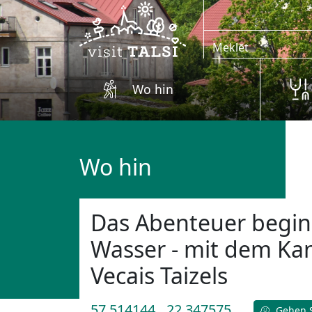
Zum Hauptinhalt springen
Wo hin
Wo hin
Das Abenteuer begin
Wasser - mit dem Ka
Vecais Taizels
57.514144
22.347575
Gehen S