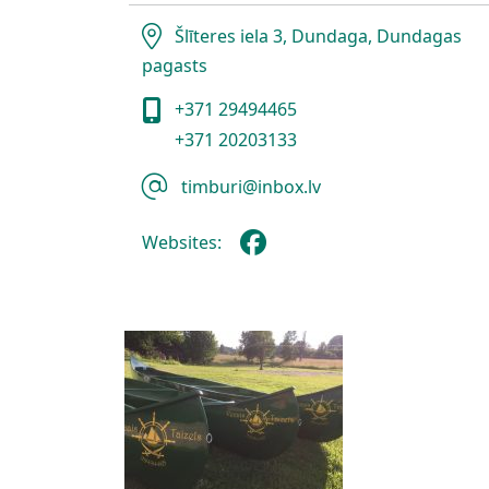
Šlīteres iela 3, Dundaga, Dundagas
pagasts
+371 29494465
+371 20203133
timburi@inbox.lv
Websites: