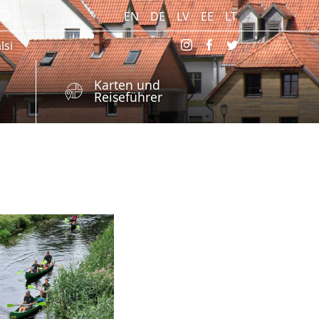
EN
DE
LV
EE
LT
lsi
Karten und
Reiseführer