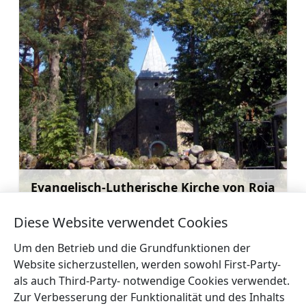
Evangelisch-Lutherische Kirche von Roja
Mehr
Diese Website verwendet Cookies
Um den Betrieb und die Grundfunktionen der
Website sicherzustellen, werden sowohl First-Party-
als auch Third-Party- notwendige Cookies verwendet.
←
Das Abenteuer beginnt auf
Der
Zur Verbesserung der Funktionalität und des Inhalts
dem Wasser – mit dem
Discgolfpark