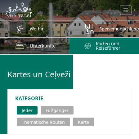
Zum Hauptinhalt springen
Wo hin
Speisemöglichkeit
Karten und
Unterkünfte
Reiseführer
Kartes un Ceļveži
KATEGORIE
Jeder
Fußgänger
Thematische Routen
Karte