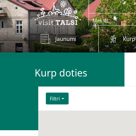
Skip to main content
Jaunumi
Kurp
Kurp doties
Filtri