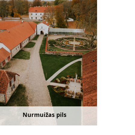
info@nurmuiza.lv
+371 26486389
Doties
Nurmuižas pils
Uzzināt vairāk