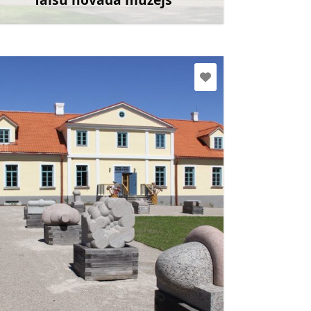
Uzzināt vairāk
pedvale@pedvale.lv
+371 63252249