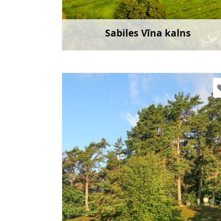
Doties
Sabiles Vīna kalns
Uzzināt vair