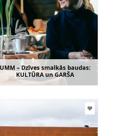
umm.cultureandtaste@gmail.com
26383609 (Zane)
Doties
UMM – Dzīves smalkās baudas:
KULTŪRA un GARŠA
Uzzināt vairāk