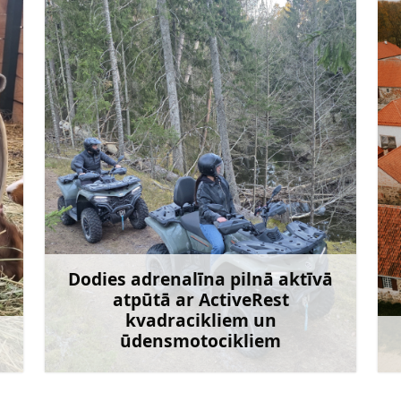
info@activerest.lv
+371 25906946
Dodies adrenalīna pilnā aktīvā
atpūtā ar ActiveRest
Doties
kvadracikliem un
ūdensmotocikliem
āk
Uzzināt vairāk