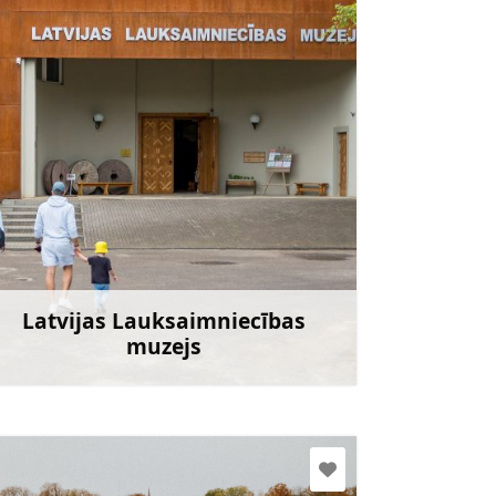
llm@llm.lv
+371 29403183
Doties
Latvijas Lauksaimniecības
muzejs
Uzzināt vairāk