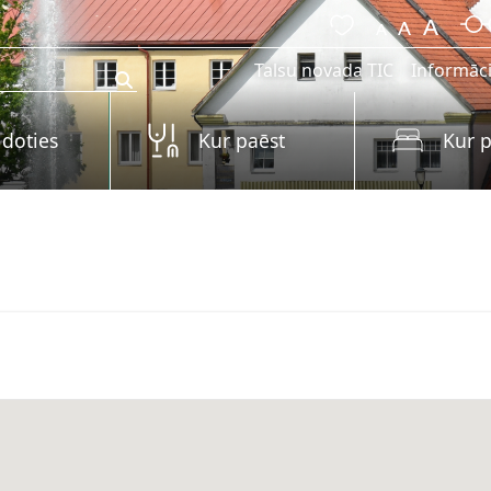
Talsu novada TIC
Informāci
 doties
Kur paēst
Kur p