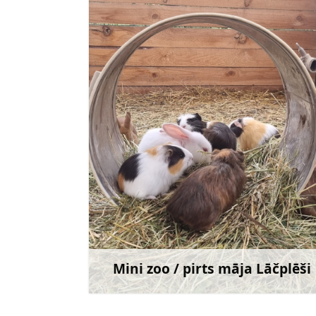
info@minizoolacplesi.lv
+371 29 423 474
Doties
Mini zoo / pirts māja Lāčplēši
Uzzināt vair