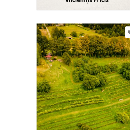
Uzzināt vair
tic.sabile@talsi.lv
+371 27841827