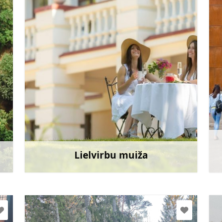
lielvirbumuiza@gmail.com
+371 29402605
Doties
Lielvirbu muiža
āk
Uzzināt vairāk