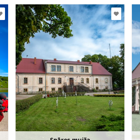
tabitaspare@inbox.lv
+371 28620076
Doties
Spāres muiža