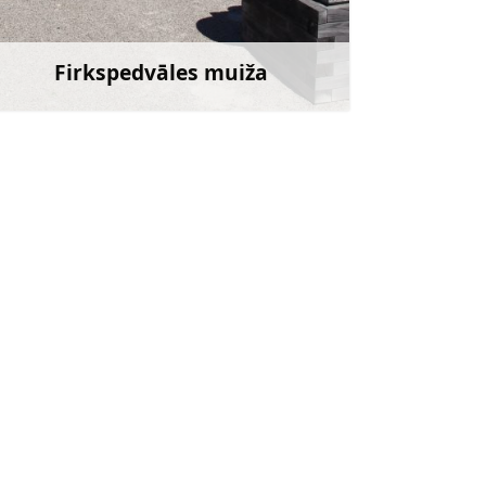
Doties
Firkspedvāles muiža
Uzzināt vairāk