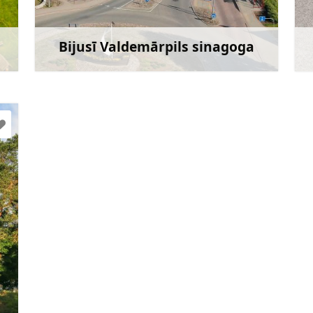
Doties
Bijusī Valdemārpils sinagoga
āk
Uzzināt vairāk