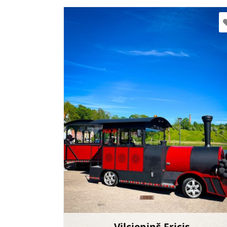
talsu.fricis@gmail.com
+371 27205858
Doties
Vilcieniņš Fricis