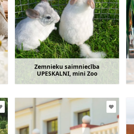
upeskalni@inbox.lv
+371 29154018
Doties
Zemnieku saimniecība
UPESKALNI, mini Zoo
āk
Uzzināt vairāk