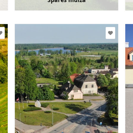
āk
Uzzināt vairāk
25486793