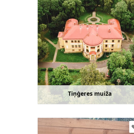
baiba.kalna@talsi.lv
+371 26324662
Doties
Tiņģeres muiža
Uzzināt vair