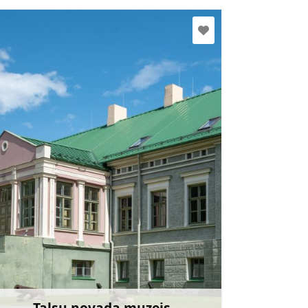
novadamuzejs@talsi.lv
+371 29102628
Doties
Talsu novada muzejs