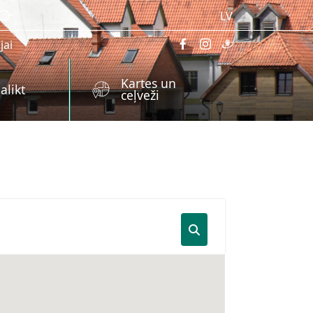
LV
jai
Kartes un
alikt
ceļveži