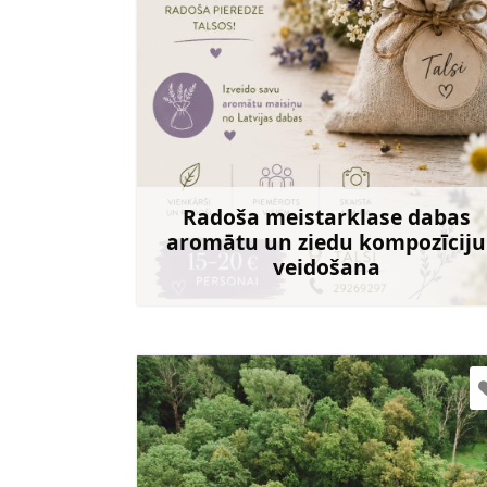
+371 29269297
Radoša meistarklase dabas
Doties
aromātu un ziedu kompozīciju
veidošana
Uzzināt vair