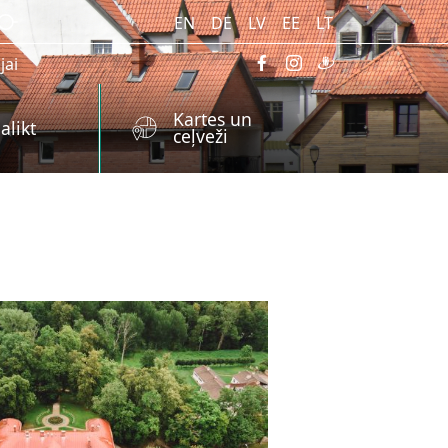
EN
DE
LV
EE
LT
jai
Kartes un
alikt
ceļveži