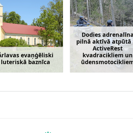
Dodies adrenalīn
pilnā aktīvā atpūtā
ActiveRest
Ārlavas evaņģēliski
kvadracikliem un
luteriskā baznīca
ūdensmotociklie
Uzzināt vairāk
Uzzināt va