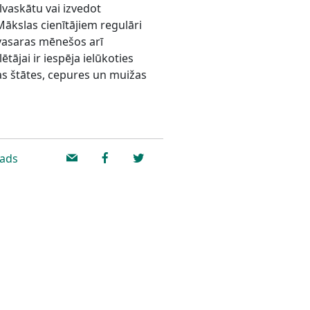
alvaskātu vai izvedot
ākslas cienītājiem regulāri
vasaras mēnešos arī
tājai ir iespēja ielūkoties
s štātes, cepures un muižas
vads