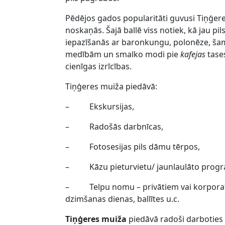
Pēdējos gados popularitāti guvusi Tiņģere
noskaņās. Šajā ballē viss notiek, kā jau pil
iepazīšanās ar baronkungu, polonēze, šam
medībām un smalko modi pie
kafejas
tases
cienīgas izrīcības.
Tiņģeres muiža piedāvā:
–
Ekskursijas,
–
Radošās darbnīcas,
–
Fotosesijas pils dāmu tērpos,
–
Kāzu pieturvietu/ jaunlaulāto pro
–
Telpu nomu – privātiem vai korpor
dzimšanas dienas, ballītes u.c.
Tiņģeres muiža
piedāvā radoši darbotie