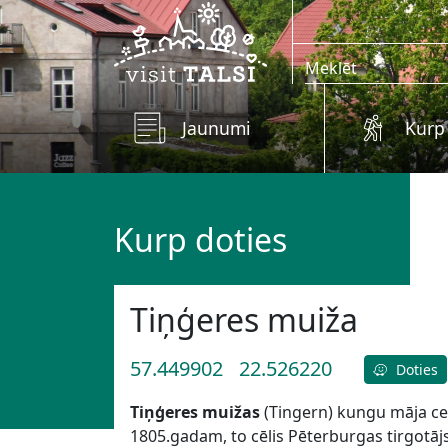
Skip to main content
Jaunumi
Kurp
Kurp doties
Tiņģeres muiža
57.449902
22.526220
Doties
Tiņģeres muižas
(Tingern) kungu māja celt
1805.gadam, to cēlis Pēterburgas tirgotāj