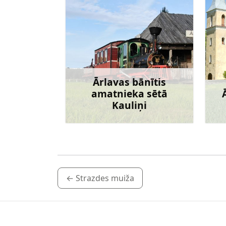
Ārlavas bānītis
amatnieka sētā
Kauliņi
Uzzināt vairāk
←
Strazdes muiža