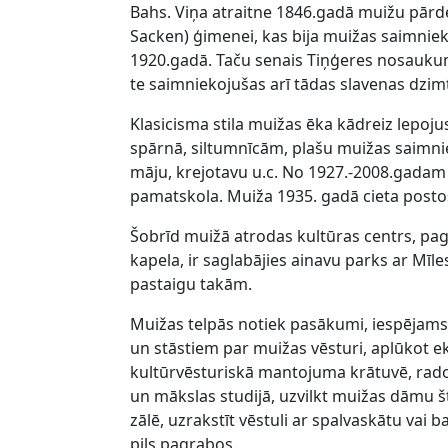
Bahs. Viņa atraitne 1846.gadā muižu pār
Sacken) ģimenei, kas bija muižas saimniek
1920.gadā. Taču senais Tiņģeres nosaukum
te saimniekojušas arī tādas slavenas dzim
Klasicisma stila muižas ēka kādreiz lepoju
spārnā, siltumnīcām, plašu muižas saimnie
māju, krejotavu u.c. No 1927.-2008.gadam 
pamatskola. Muiža 1935. gadā cieta post
Šobrīd muižā atrodas kultūras centrs, pag
kapela, ir saglabājies ainavu parks ar Mīle
pastaigu takām.
Muižas telpās notiek pasākumi, iespējams
un stāstiem par muižas vēsturi, aplūkot ek
kultūrvēsturiskā mantojuma krātuvē, rad
un mākslas studijā, uzvilkt muižas dāmu š
zālē, uzrakstīt vēstuli ar spalvaskātu vai 
pils pagrabos.