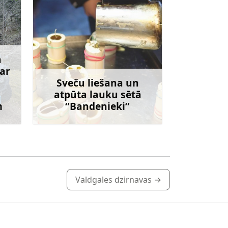
a
 ar
Sveču liešana un
atpūta lauku sētā
m
“Bandenieki”
irāk
Uzzināt vairāk
Valdgales dzirnavas
→