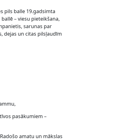
s pils balle 19.gadsimta
s ballē – viesu pieteikšana,
panietis, sarunas par
, dejas un citas pilsļaudīm
grammu,
atīvos pasākumiem –
s Radošo amatu un mākslas