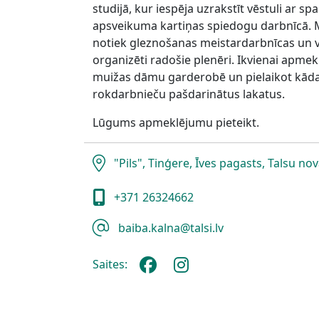
studijā, kur iespēja uzrakstīt vēstuli ar sp
apsveikuma kartiņas spiedogu darbnīcā. M
notiek gleznošanas meistardarbnīcas un 
organizēti radošie plenēri. Ikvienai apmeklē
muižas dāmu garderobē un pielaikot kāda
rokdarbnieču pašdarinātus lakatus.
Lūgums apmeklējumu pieteikt.
"Pils", Tinģere, Īves pagasts, Talsu no
+371 26324662
baiba.kalna@talsi.lv
Saites: