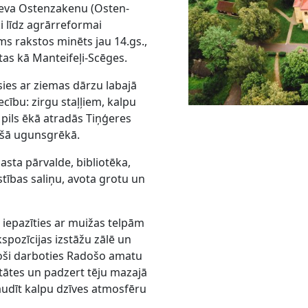
deva Ostenzakenu (Osten-
i līdz agrārreformai
s rakstos minēts jau 14.gs.,
tas kā Manteifeļi-Scēges.
sies ar ziemas dārzu labajā
cību: zirgu staļļiem, kalpu
pils ēkā atradās Tiņģeres
ošā ugunsgrēkā.
asta pārvalde, bibliotēka,
stības saliņu, avota grotu un
 iepazīties ar muižas telpām
spozīcijas izstāžu zālē un
oši darboties Radošo amatu
tātes un padzert tēju mazajā
baudīt kalpu dzīves atmosfēru