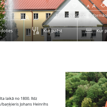
Talsu novada TIC
Informāci
 doties
Kur paēst
Kur p
a laikā no 1800. līdz
s/baņķieris Johans Heinrihs