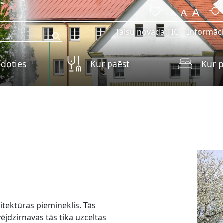
Talsu novada TIC
Informāci
 doties
Kur paēst
Kur p
hitektūras piemineklis. Tās
jdzirnavas tās tika uzceltas