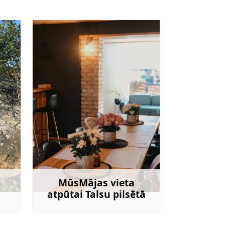
MūsMājas vieta
atpūtai Talsu pilsētā
irāk
Uzzināt vairāk