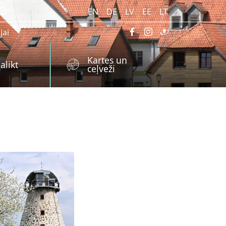
EN
DE
LV
EE
LT
jai
Kartes un
alikt
ceļveži