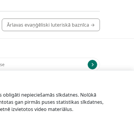
Ārlavas evaņģēliski luteriskā baznīca
→
us uz norādīto e-pasta adresi.
s obligāti nepieciešamās sīkdatnes. Nolūkā
antotas gan pirmās puses statistikas sīkdatnes,
etnē izvietotos video materiālus.
EN
DE
LV
EE
LT