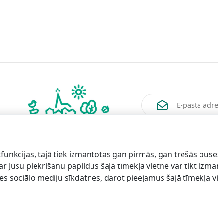
Vēlos saņemt jaunum
funkcijas, tajā tiek izmantotas gan pirmās, gan trešās puse
 ar Jūsu piekrišanu papildus šajā tīmekļa vietnē var tikt izm
es sociālo mediju sīkdatnes, darot pieejamus šajā tīmekļa vi
formācijai
Lapas
karte