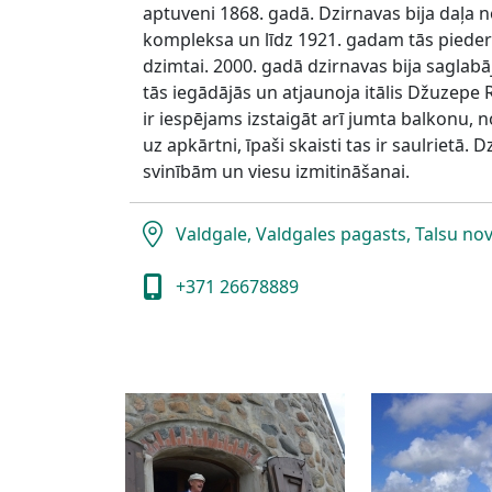
aptuveni 1868. gadā. Dzirnavas bija daļa n
kompleksa un līdz 1921. gadam tās pieder
dzimtai. 2000. gadā dzirnavas bija saglabāju
tās iegādājās un atjaunoja itālis Džuzepe 
ir iespējams izstaigāt arī jumta balkonu, 
uz apkārtni, īpaši skaisti tas ir saulrietā.
svinībām un viesu izmitināšanai.
Valdgale, Valdgales pagasts, Talsu no
+371 26678889