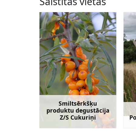
Saistītās vietas
Smiltsērkšķu
produktu degustācija
Z/S Cukuriņi
Po
Uzzināt vairāk