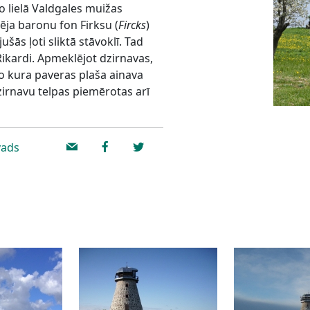
o lielā Valdgales muižas
ēja baronu fon Firksu (
Fircks
)
šās ļoti sliktā stāvoklī. Tad
Rikardi. Apmeklējot dzirnavas,
no kura paveras plaša ainava
 Dzirnavu telpas piemērotas arī
vads