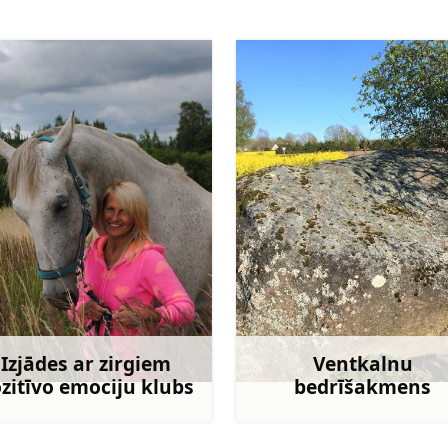
Izjādes ar zirgiem
Ventkalnu
zitīvo emociju klubs
bedrīšakmens
Uzzināt vairāk
Uzzināt va