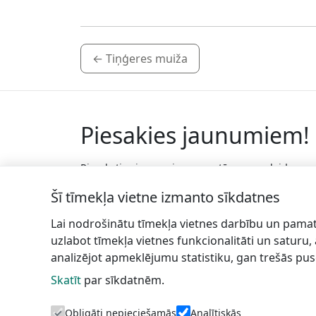
←
Tiņģeres muiža
Piesakies jaunumiem!
Pieraksties jaunumiem e-pastā un nepalaid
garām jaunākās aktualitātes.
Šī tīmekļa vietne izmanto sīkdatnes
Lai nodrošinātu tīmekļa vietnes darbību un pamat
uzlabot tīmekļa vietnes funkcionalitāti un saturu,
analizējot apmeklējumu statistiku, gan trešās pus
Skatīt
par sīkdatnēm.
Talsu
In
novada TIC
Obligāti nepieciešamās
Analītiskās