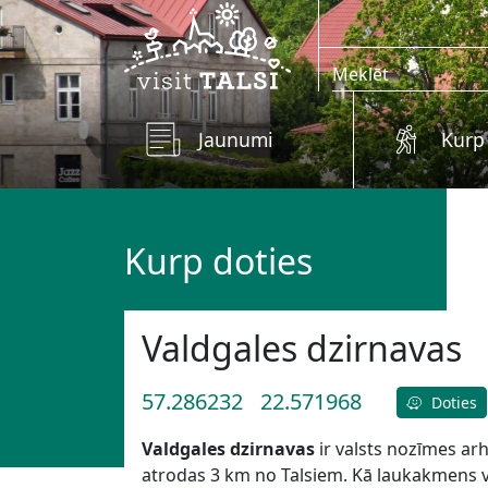
Skip to main content
Jaunumi
Kurp
Kurp doties
Valdgales dzirnavas
57.286232
22.571968
Doties
Valdgales dzirnavas
ir valsts nozīmes ar
atrodas 3 km no Talsiem. Kā laukakmens vē