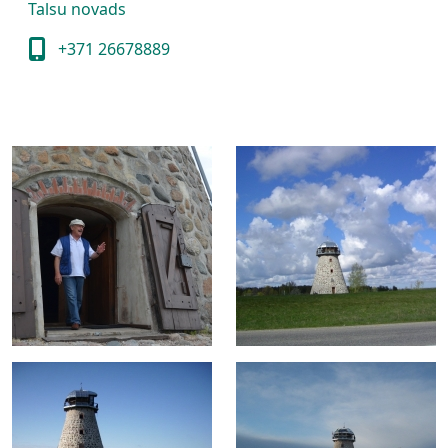
Talsu novads
+371 26678889