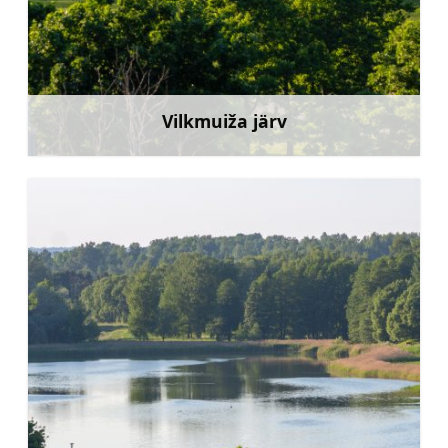
Vilkmuiža järv
Rohkem teavet