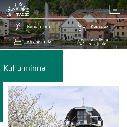
Skip to main content
Kuhu minna
Kus süüa
Kaardid ja
Kus peatuda
reisijuhid
Kuhu minna