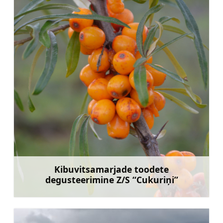
Kibuvitsamarjade toodete
degusteerimine Z/S “Cukuriņi”
Rohkem teavet