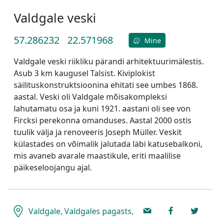
Valdgale veski
57.286232
22.571968
Mine
Valdgale veski riikliku pärandi arhitektuurimälestis.
Asub 3 km kaugusel Talsist. Kiviplokist
säilituskonstruktsioonina ehitati see umbes 1868.
aastal. Veski oli Valdgale mõisakompleksi
lahutamatu osa ja kuni 1921. aastani oli see von
Fircksi perekonna omanduses. Aastal 2000 ostis
tuulik välja ja renoveeris Joseph Müller. Veskit
külastades on võimalik jalutada läbi katusebalkoni,
mis avaneb avarale maastikule, eriti maalilise
päikeseloojangu ajal.
Valdgale, Valdgales pagasts,