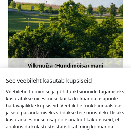
Vilkmuiža (Hundimõisa) mägi
Rohkem teavet
See veebileht kasutab küpsiseid
Veebilehe toimimise ja põhifunktsioonide tagamiseks
kasutatakse nii esimese kui ka kolmanda osapoole
hädavajalikke küpsiseid. Veebilehe funktsionaalsuse
←
Tiņģere
Arlava (Erwahlen) Evangelical
ja sisu parandamiseks võidakse teie nõusolekul lisaks
mõis
lutheran church
→
kasutada esimese osapoole analüütikaküpsiseid, et
analüüsida külastuste statistikat, ning kolmanda