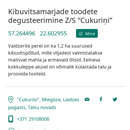
Kibuvitsamarjade toodete
degusteerimine Z/S “Cukuriņi”
57.264496
22.602955
Mine
Valdzerite perel on ka 1,2 ha suurused
kibuvitspõllud, mille viljadest valmistatakse
maitsvat mahla ja erinevaid õlisid. Eelneva
kokkuleppe alusel on võimalik külastada talu ja
proovida tooteid.
"Cukuriņi", Miegūze, Laidzes
pagasts, Talsu novads
+371 29108006