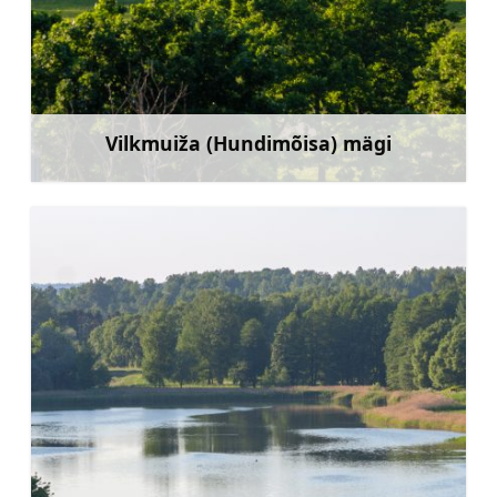
Vilkmuiža (Hundimõisa) mägi
Rohkem teavet