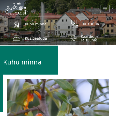
Skip to main content
Kuhu minna
Kus süüa
Kaardid ja
Kus peatuda
reisijuhid
Kuhu minna