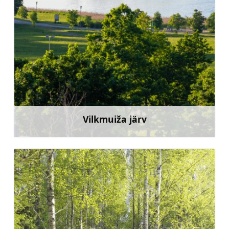
Vilkmuiža järv
Rohkem teavet