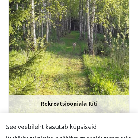
Rekreatsiooniala Rīti
Rohkem teavet
See veebileht kasutab küpsiseid