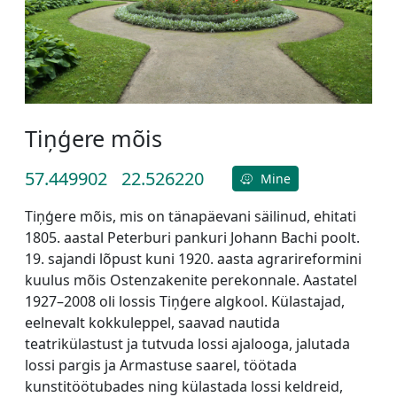
Tiņģere mõis
57.449902
22.526220
Mine
Tiņģere mõis, mis on tänapäevani säilinud, ehitati
1805. aastal Peterburi pankuri Johann Bachi poolt.
19. sajandi lõpust kuni 1920. aasta agrarireformini
kuulus mõis Ostenzakenite perekonnale. Aastatel
1927–2008 oli lossis Tiņģere algkool. Külastajad,
eelnevalt kokkuleppel, saavad nautida
teatrikülastust ja tutvuda lossi ajalooga, jalutada
lossi pargis ja Armastuse saarel, töötada
kunstitöötubades ning külastada lossi keldreid,