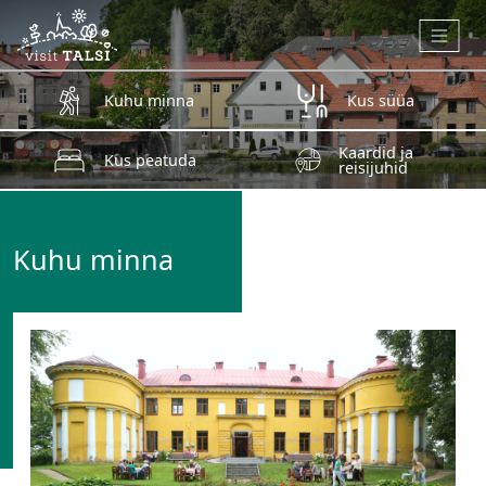
Skip to main content
Kuhu minna
Kus süüa
Kaardid ja
Kus peatuda
reisijuhid
Kuhu minna