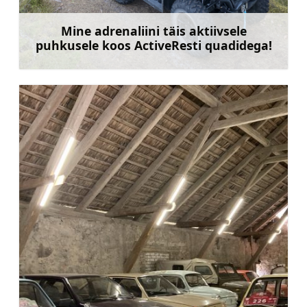
Mine adrenaliini täis aktiivsele
puhkusele koos ActiveResti quadidega!
Rohkem teavet