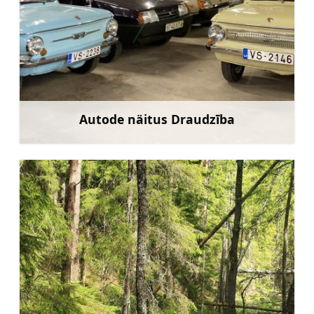
Autode näitus Draudzība
Rohkem teavet