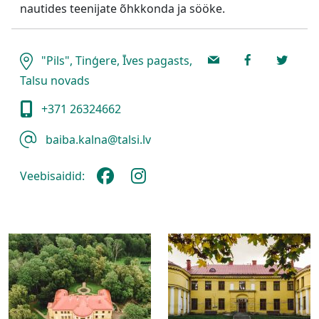
nautides teenijate õhkkonda ja sööke.
"Pils", Tinģere, Īves pagasts,
Talsu novads
+371 26324662
baiba.kalna@talsi.lv
Veebisaidid: