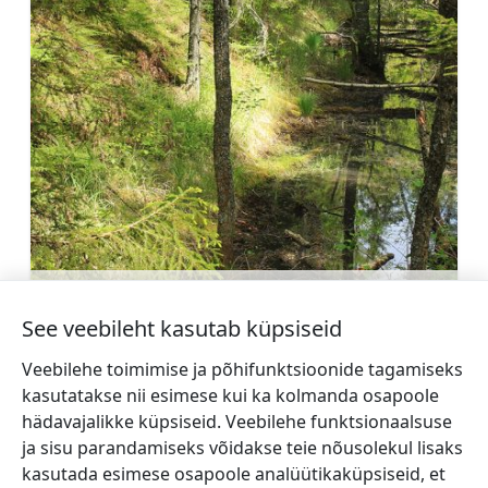
Ökojaht
Rohkem teavet
See veebileht kasutab küpsiseid
Veebilehe toimimise ja põhifunktsioonide tagamiseks
kasutatakse nii esimese kui ka kolmanda osapoole
hädavajalikke küpsiseid. Veebilehe funktsionaalsuse
ja sisu parandamiseks võidakse teie nõusolekul lisaks
←
Nurmuiža loss
Valdgale veski
→
kasutada esimese osapoole analüütikaküpsiseid, et