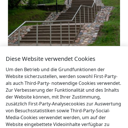
Hügel Krievragkalns
Diese Website verwendet Cookies
Mehr
Um den Betrieb und die Grundfunktionen der
Website sicherzustellen, werden sowohl First-Party-
als auch Third-Party- notwendige Cookies verwendet.
Zur Verbesserung der Funktionalität und des Inhalts
der Website können, mit Ihrer Zustimmung,
←
Gutshof
Evangelisch-lutherische Kirche
zusätzlich First-Party-Analysecookies zur Auswertung
Tiņģere
von Ārlava
→
von Besuchsstatistiken sowie Third-Party-Social-
Media-Cookies verwendet werden, um auf der
Website eingebettete Videoinhalte verfügbar zu