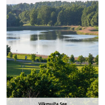
Vilkmuiža See