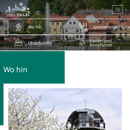
Zum Hauptinhalt springen
Wo hin
Speisemöglichkeit
Karten und
Unterkünfte
Reiseführer
Wo hin