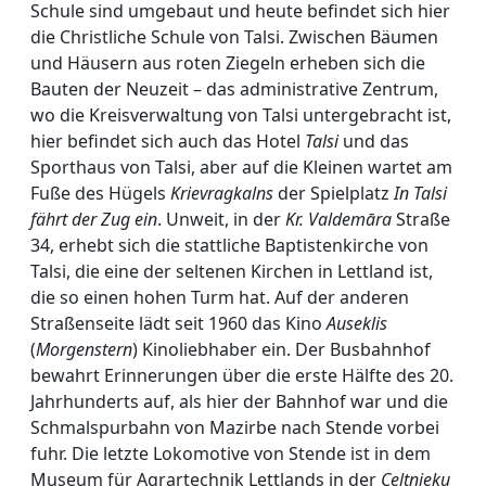
Schule sind umgebaut und heute befindet sich hier
die Christliche Schule von Talsi. Zwischen Bäumen
und Häusern aus roten Ziegeln erheben sich die
Bauten der Neuzeit – das administrative Zentrum,
wo die Kreisverwaltung von Talsi untergebracht ist,
hier befindet sich auch das Hotel
Talsi
und das
Sporthaus von Talsi, aber auf die Kleinen wartet am
Fuße des Hügels
Krievragkalns
der Spielplatz
In Talsi
fährt der Zug ein
. Unweit, in der
Kr. Valdemāra
Straße
34, erhebt sich die stattliche Baptistenkirche von
Talsi, die eine der seltenen Kirchen in Lettland ist,
die so einen hohen Turm hat. Auf der anderen
Straßenseite lädt seit 1960 das Kino
Auseklis
(
Morgenstern
) Kinoliebhaber ein. Der Busbahnhof
bewahrt Erinnerungen über die erste Hälfte des 20.
Jahrhunderts auf, als hier der Bahnhof war und die
Schmalspurbahn von Mazirbe nach Stende vorbei
fuhr. Die letzte Lokomotive von Stende ist in dem
Museum für Agrartechnik Lettlands in der
Celtnieku