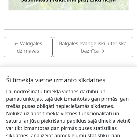
Uzzināt vairāk
←
Valdgales
Balgales evaņģēliski luteriskā
dzirnavas
baznīca
→
Šī tīmekļa vietne izmanto sīkdatnes
Lai nodrošinātu tīmekļa vietnes darbību un
Piesakies jaunumiem!
pamatfunkcijas, tajā tiek izmantotas gan pirmās, gan
trešās puses obligāti nepieciešamās sīkdatnes.
Pieraksties jaunumiem e-pastā un nepalaid garām
Nolūkā uzlabot tīmekļa vietnes funkcionalitāti un
jaunākās aktualitātes.
saturu, ar Jūsu piekrišanu papildus šajā tīmekļa vietnē
var tikt izmantotas gan pirmās puses statistikas
sīkdatnes, analizējot apmeklējumu statistiku, gan