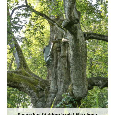
Sasmakas (Valdemārpils) Elku liepa