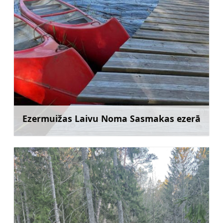
Ezermuižas Laivu Noma Sasmakas ezerā
Uzzināt vairāk