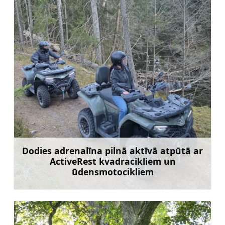
Dodies adrenalīna pilnā aktīvā atpūtā ar
ActiveRest kvadracikliem un
ūdensmotocikliem
Uzzināt vairāk