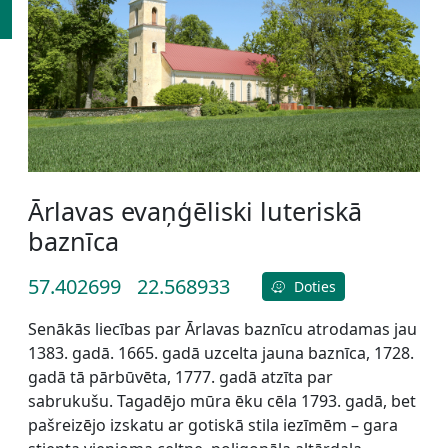
Ārlavas evaņģēliski luteriskā
baznīca
57.402699
22.568933
Doties
Senākās liecības par Ārlavas baznīcu atrodamas jau
1383. gadā. 1665. gadā uzcelta jauna baznīca, 1728.
gadā tā pārbūvēta, 1777. gadā atzīta par
sabrukušu. Tagadējo mūra ēku cēla 1793. gadā, bet
pašreizējo izskatu ar gotiskā stila iezīmēm – gara