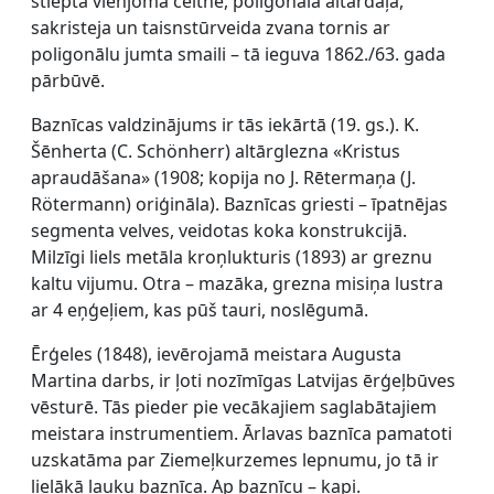
stiepta vienjoma celtne, poligonāla altārdaļa,
sakristeja un taisnstūrveida zvana tornis ar
poligonālu jumta smaili – tā ieguva 1862./63. gada
pārbūvē.
Baznīcas valdzinājums ir tās iekārtā (19. gs.). K.
Šēnherta (C. Schönherr) altārglezna «Kristus
apraudāšana» (1908; kopija no J. Rētermaņa (J.
Rötermann) oriģināla). Baznīcas griesti – īpatnējas
segmenta velves, veidotas koka konstrukcijā.
Milzīgi liels metāla kroņlukturis (1893) ar greznu
kaltu vijumu. Otra – mazāka, grezna misiņa lustra
ar 4 eņģeļiem, kas pūš tauri, noslēgumā.
Ērģeles (1848), ievērojamā meistara Augusta
Martina darbs, ir ļoti nozīmīgas Latvijas ērģeļbūves
vēsturē. Tās pieder pie vecākajiem saglabātajiem
meistara instrumentiem. Ārlavas baznīca pamatoti
uzskatāma par Ziemeļkurzemes lepnumu, jo tā ir
lielākā lauku baznīca. Ap baznīcu – kapi.