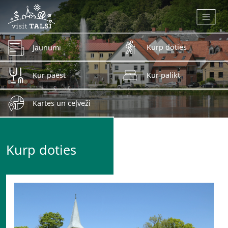
Skip to main content
Kurp doties
Jaunumi
Kur paēst
Kur palikt
Kartes un ceļveži
Kurp doties