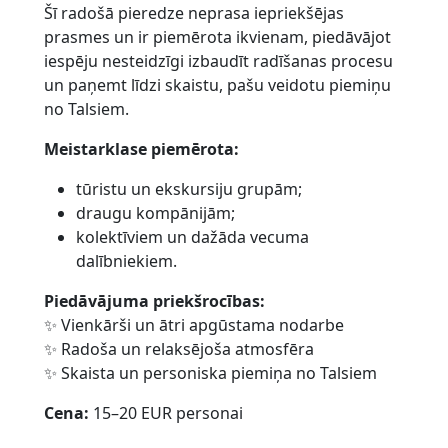
Šī radošā pieredze neprasa iepriekšējas
prasmes un ir piemērota ikvienam, piedāvājot
iespēju nesteidzīgi izbaudīt radīšanas procesu
un paņemt līdzi skaistu, pašu veidotu piemiņu
no Talsiem.
Meistarklase piemērota:
tūristu un ekskursiju grupām;
draugu kompānijām;
kolektīviem un dažāda vecuma
dalībniekiem.
Piedāvājuma priekšrocības:
✨ Vienkārši un ātri apgūstama nodarbe
✨ Radoša un relaksējoša atmosfēra
✨ Skaista un personiska piemiņa no Talsiem
Cena:
15–20 EUR personai