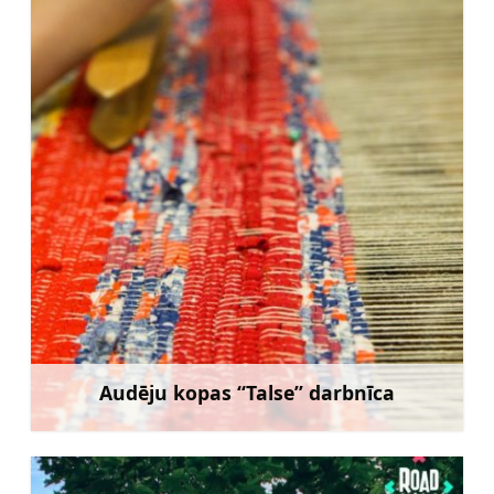
Audēju kopas “Talse” darbnīca
Uzzināt vairāk