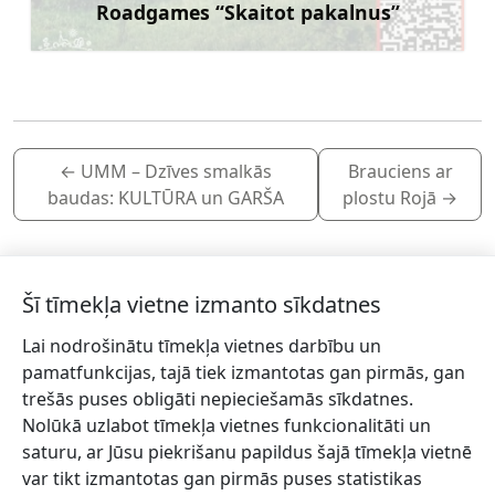
Roadgames “Skaitot pakalnus”
Uzzināt vairāk
←
UMM – Dzīves smalkās
Brauciens ar
baudas: KULTŪRA un GARŠA
plostu Rojā
→
Šī tīmekļa vietne izmanto sīkdatnes
Lai nodrošinātu tīmekļa vietnes darbību un
Piesakies jaunumiem!
pamatfunkcijas, tajā tiek izmantotas gan pirmās, gan
trešās puses obligāti nepieciešamās sīkdatnes.
Pieraksties jaunumiem e-pastā un nepalaid garām
Nolūkā uzlabot tīmekļa vietnes funkcionalitāti un
jaunākās aktualitātes.
saturu, ar Jūsu piekrišanu papildus šajā tīmekļa vietnē
var tikt izmantotas gan pirmās puses statistikas