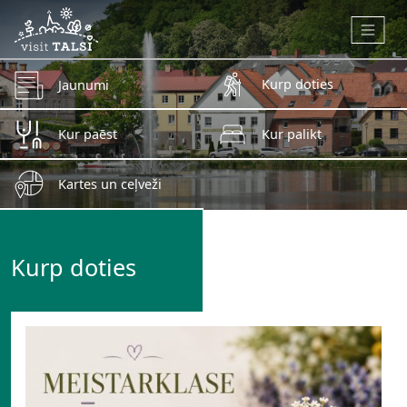
Skip to main content
Kurp doties
Jaunumi
Kur paēst
Kur palikt
Kartes un ceļveži
Kurp doties