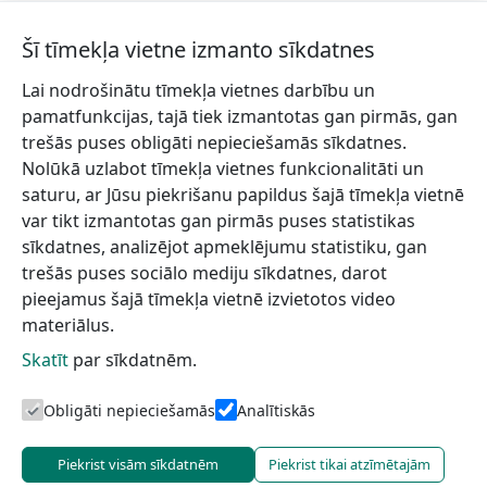
Šī tīmekļa vietne izmanto sīkdatnes
Lai nodrošinātu tīmekļa vietnes darbību un
Piesakies jaunumiem!
pamatfunkcijas, tajā tiek izmantotas gan pirmās, gan
trešās puses obligāti nepieciešamās sīkdatnes.
Pieraksties jaunumiem e-pastā un nepalaid garām
Nolūkā uzlabot tīmekļa vietnes funkcionalitāti un
jaunākās aktualitātes.
saturu, ar Jūsu piekrišanu papildus šajā tīmekļa vietnē
var tikt izmantotas gan pirmās puses statistikas
sīkdatnes, analizējot apmeklējumu statistiku, gan
trešās puses sociālo mediju sīkdatnes, darot
Vēlos saņemt jaunumus uz norādīto e-pasta adresi.
pieejamus šajā tīmekļa vietnē izvietotos video
materiālus.
Skatīt
par sīkdatnēm.
Talsu novada TIC
Informācijai
Lapas karte
Obligāti nepieciešamās
Analītiskās
Piekrist visām sīkdatnēm
Piekrist tikai atzīmētajām