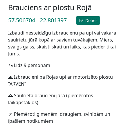
Brauciens ar plostu Rojā
57.506704
22.801397
Doties
Izbaudi nesteidzīgu izbraucienu pa upi vai vakara
saulrietu jūrā kopā ar saviem tuvākajiem. Miers,
svaigs gaiss, skaisti skati un laiks, kas pieder tikai
Jums.
🚤 Līdz 9 personām
🌊 Izbraucieni pa Rojas upi ar motorizēto plostu
“ARVEN”
🌅 Saulrieta braucieni jūrā (piemērotos
laikapstākļos)
🎉 Piemēroti ģimenēm, draugiem, svinībām un
īpašiem notikumiem