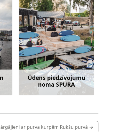
ām
Ūdens piedzīvojumu
noma SPURA
irāk
Uzzināt vairāk
ārgājieni ar purva kurpēm Rukšu purvā
→