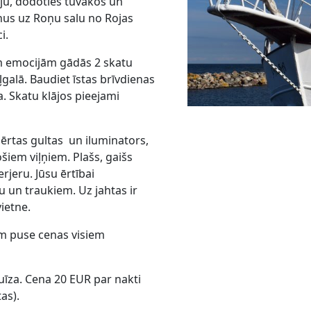
vēju, dodoties tuvākos un
nus uz Roņu salu no Rojas
i.
m emocijām gādās 2 skatu
ļgalā. Baudiet īstas brīvdienas
a. Skatu klājos pieejami
ir ērtas gultas un iluminators,
šiem viļņiem. Plašs, gaišs
jeru. Jūsu ērtībai
u un traukiem. Uz jahtas ir
vietne.
m puse cenas visiem
uīza. Cena 20 EUR par nakti
as).