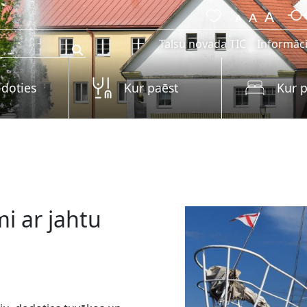
Talsu novada TIC
Informāci
 doties
Kur paēst
Kur p
i ar jahtu