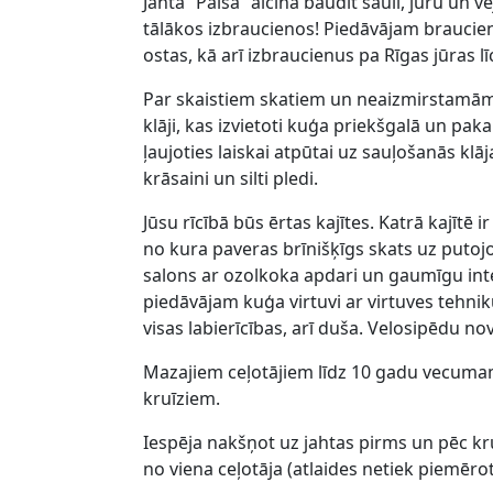
Jahta “Palsa” aicina baudīt sauli, jūru un 
tālākos izbraucienos! Piedāvājam braucie
ostas, kā arī izbraucienus pa Rīgas jūras līc
Par skaistiem skatiem un neaizmirstamā
klāji, kas izvietoti kuģa priekšgalā un paka
ļaujoties laiskai atpūtai uz sauļošanās klāj
krāsaini un silti pledi.
Jūsu rīcībā būs ērtas kajītes. Katrā kajītē 
no kura paveras brīnišķīgs skats uz putojo
salons ar ozolkoka apdari un gaumīgu inter
piedāvājam kuģa virtuvi ar virtuves tehnik
visas labierīcības, arī duša. Velosipēdu no
Mazajiem ceļotājiem līdz 10 gadu vecuma
kruīziem.
Iespēja nakšņot uz jahtas pirms un pēc kr
no viena ceļotāja (atlaides netiek piemērot