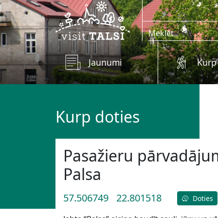
Skip to main content
Jaunumi
Kurp
Kurp doties
Pasažieru pārvadājum
Palsa
57.506749
22.801518
Doties