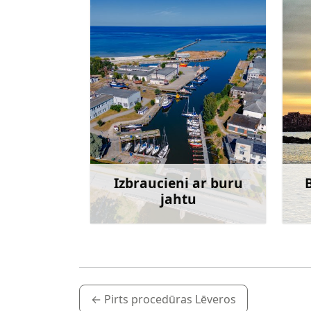
Izbraucieni ar buru
jahtu
Uzzināt vairāk
←
Pirts procedūras Lēveros