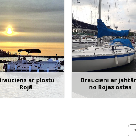
Brauciens ar plostu
Braucieni ar jaht
Rojā
no Rojas ostas
Uzzināt vairāk
Uzzināt va
P