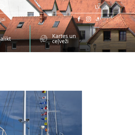
LV
jai
Kartes un
alikt
ceļveži