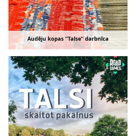
Audēju kopas “Talse” darbnīca
Uzzināt vairāk