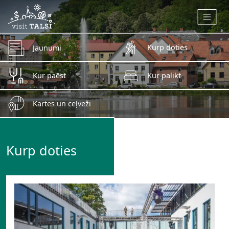
Skip to main content
Kurp doties
Jaunumi
Kur paēst
Kur palikt
Kartes un ceļveži
Kurp doties