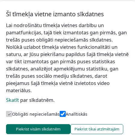
Šī tīmekļa vietne izmanto sīkdatnes
Lai nodrošinātu tīmekļa vietnes darbību un
Piesakies jaunumiem!
pamatfunkcijas, tajā tiek izmantotas gan pirmās, gan
trešās puses obligāti nepieciešamās sīkdatnes.
Pieraksties jaunumiem e-pastā un nepalaid garām
Nolūkā uzlabot tīmekļa vietnes funkcionalitāti un
jaunākās aktualitātes.
saturu, ar Jūsu piekrišanu papildus šajā tīmekļa vietnē
var tikt izmantotas gan pirmās puses statistikas
sīkdatnes, analizējot apmeklējumu statistiku, gan
trešās puses sociālo mediju sīkdatnes, darot
Vēlos saņemt jaunumus uz norādīto e-pasta adresi.
pieejamus šajā tīmekļa vietnē izvietotos video
materiālus.
Skatīt
par sīkdatnēm.
Talsu novada TIC
Informācijai
Lapas karte
Obligāti nepieciešamās
Analītiskās
Piekrist visām sīkdatnēm
Piekrist tikai atzīmētajām