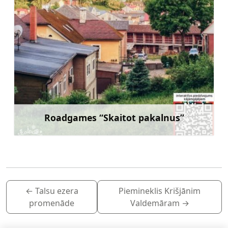
Roadgames “Skaitot pakalnus”
Uzzināt vairāk
←
Talsu ezera
Piemineklis Krišjānim
promenāde
Valdemāram
→