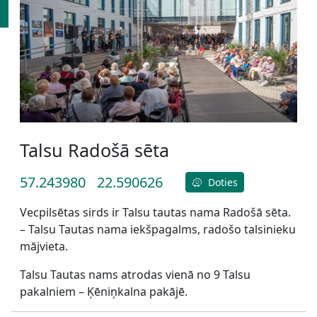
Talsu Radošā sēta
57.243980
22.590626
Doties
Vecpilsētas sirds ir Talsu tautas nama Radošā sēta.
–
Talsu Tautas nama iekšpagalms, radošo talsinieku
mājvieta.
Talsu Tautas nams atrodas vienā no 9 Talsu
pakalniem – Ķēniņkalna pakājē.