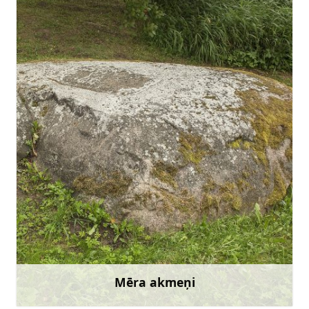
Doties
Mēra akmeņi
Uzzināt vairāk