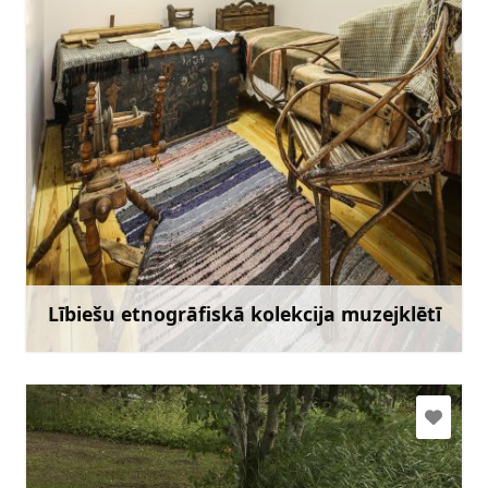
+371 29463028
Doties
Lībiešu etnogrāfiskā kolekcija muzejklētī
Uzzināt vairāk