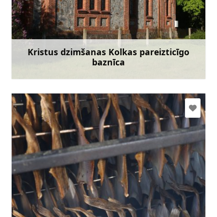
+371 22070152
Doties
Kristus dzimšanas Kolkas pareizticīgo
baznīca
Uzzināt vairāk