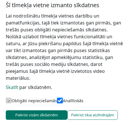
Šī tīmekļa vietne izmanto sīkdatnes
Lai nodrošinātu tīmekļa vietnes darbību un
pamatfunkcijas, tajā tiek izmantotas gan pirmās, gan
trešās puses obligāti nepieciešamās sīkdatnes.
Nolūkā uzlabot tīmekļa vietnes funkcionalitāti un
saturu, ar Jūsu piekrišanu papildus šajā tīmekļa vietnē
var tikt izmantotas gan pirmās puses statistikas
sīkdatnes, analizējot apmeklējumu statistiku, gan
trešās puses sociālo mediju sīkdatnes, darot
pieejamus šajā tīmekļa vietnē izvietotos video
materiālus.
Skatīt
par sīkdatnēm.
Obligāti nepieciešamās
Analītiskās
Piekrist visām sīkdatnēm
Piekrist tikai atzīmētajām
slitere@daba.gov.lv
+371 67800389