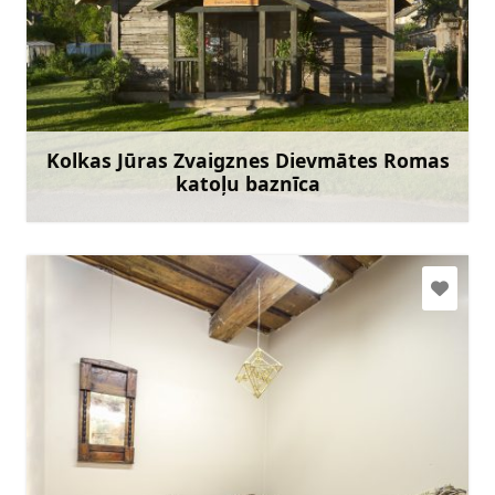
kolkas.kbaznica@gmail.com
+371 29793759
Doties
Kolkas Jūras Zvaigznes Dievmātes Romas
katoļu baznīca
Uzzināt vairāk