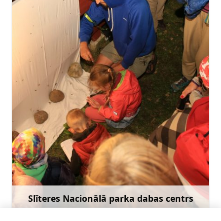
slitere@daba.gov.lv
+371 26424972
Doties
Slīteres Nacionālā parka dabas centrs
Uzzināt vairāk