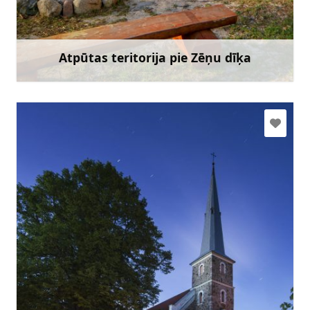
Doties
Atpūtas teritorija pie Zēņu dīķa
Uzzināt vairāk