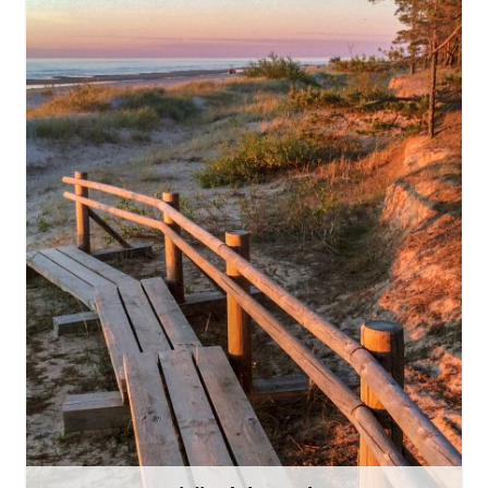
slitere@daba.gov.lv
+371 67800389
Doties