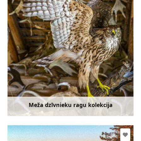
livahausmane@gmail.com
+371 22453946
Doties
Meža dzīvnieku ragu kolekcija
Uzzināt vairāk