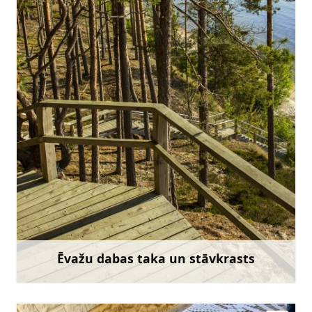
slitere@daba.gov.lv
+371 67800389
Doties
Ēvažu dabas taka un stāvkrasts
Uzzināt vairāk