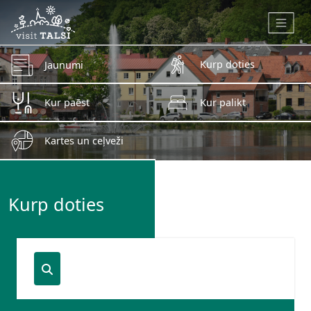
Skip to main content
Kurp doties
Jaunumi
Kur paēst
Kur palikt
Kartes un ceļveži
Kurp doties