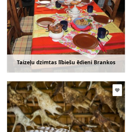
mazirbe.branki@gmail.com
+371 29469165
Doties
Taizeļu dzimtas lībiešu ēdieni Brankos
Uzzināt vairāk