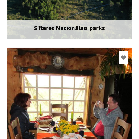
+371 67800389
Doties
Slīteres Nacionālais parks
Uzzināt vairāk