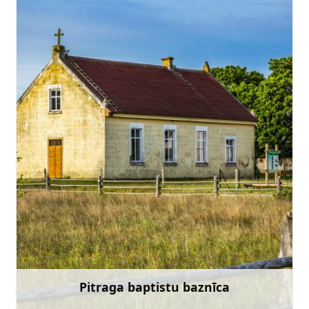
+371 22018468
Doties
Pitraga baptistu baznīca
Uzzināt vairāk