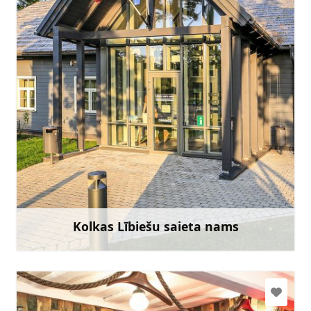
tic.kolka@talsi.lv, lsn@kolka.lv
+371 29402093
Doties
Kolkas Lībiešu saieta nams
Uzzināt vairāk