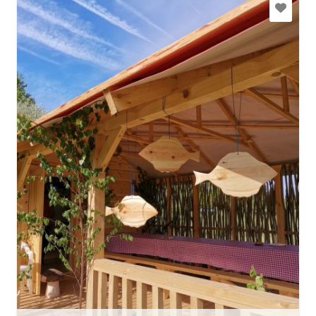
andrisantmanis@inbox.lv
+371 26493087