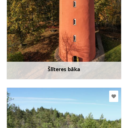
slitere@slitere.lv
+371 28385025
Doties
Šlīteres bāka
Uzzināt vairāk