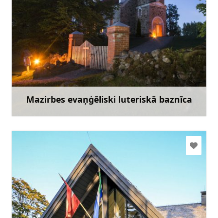
+371 29463028
Doties
Mazirbes evaņģēliski luteriskā baznīca
Uzzināt vairāk