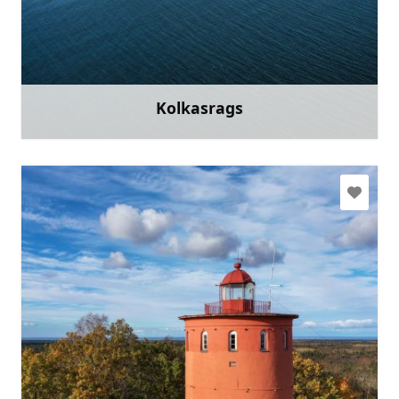
kolkacape@inbox.lv
+371 29149105
Doties
Kolkasrags
Uzzināt vairāk