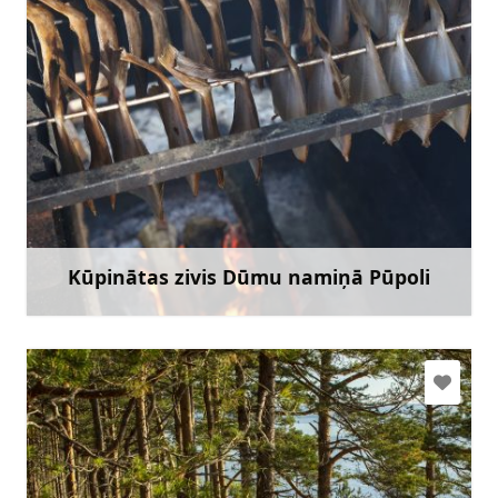
edijux@inbox.lv
+371 27650997
Doties
Kūpinātas zivis Dūmu namiņā Pūpoli
Uzzināt vairāk