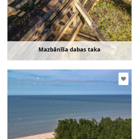
slitere@daba.gov.lv
+371 67800389
Doties
Mazbānīša dabas taka
Uzzināt vairāk