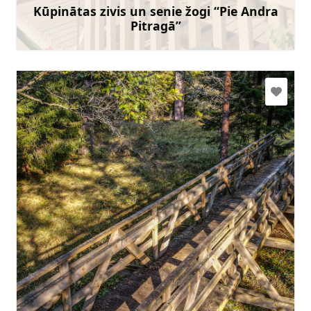
Doties
Kūpinātas zivis un senie žogi “Pie Andra
Pitragā”
Uzzināt vairāk