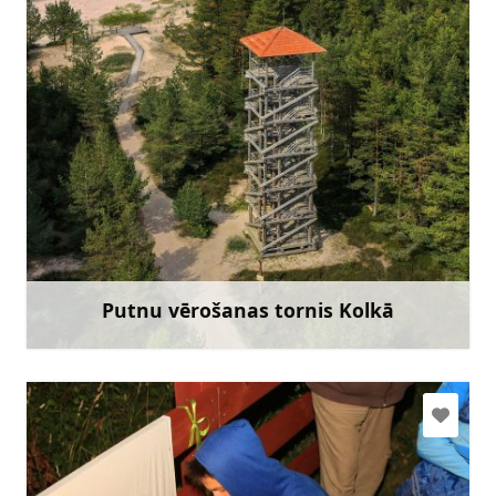
slitere@daba.gov.lv
+371 67800389
Doties
Putnu vērošanas tornis Kolkā
Uzzināt vairāk