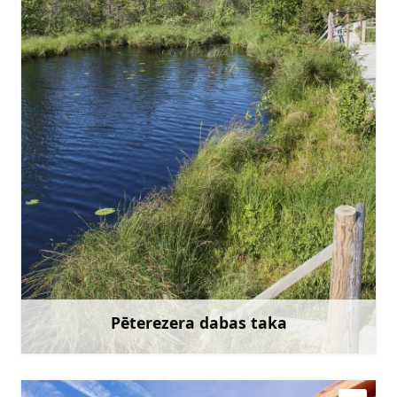
slitere@daba.gov.lv
+371 67800389
Doties
Pēterezera dabas taka
Uzzināt vairāk