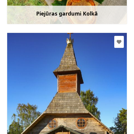
Doties
Piejūras gardumi Kolkā
Uzzināt vairāk