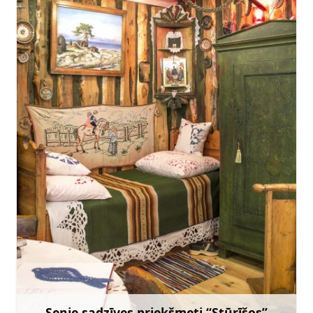
mazirbe.branki@gmail.com
+371 29469165
Doties
Senie sadzīves priekšmeti “Stūrīšos”