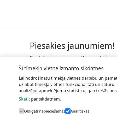
Piesakies jaunumiem!
Pieraksties jaunumiem e-pastā un nepalaid
garām jaunākās aktualitātes.
Šī tīmekļa vietne izmanto sīkdatnes
Lai nodrošinātu tīmekļa vietnes darbību un pamat
uzlabot tīmekļa vietnes funkcionalitāti un saturu,
analizējot apmeklējumu statistiku, gan trešās pus
Skatīt
par sīkdatnēm.
Talsu
In
novada TIC
Obligāti nepieciešamās
Analītiskās