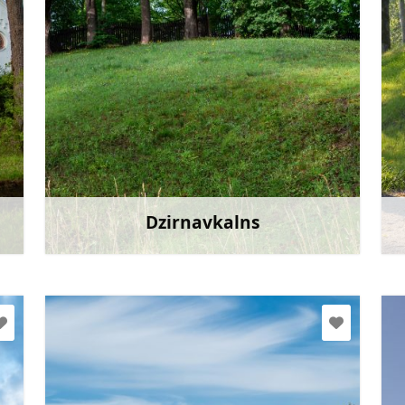
Doties
Dzirnavkalns
āk
Uzzināt vairāk