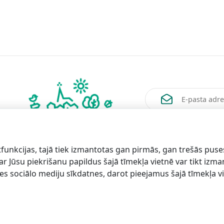
Vēlos saņemt jaunum
funkcijas, tajā tiek izmantotas gan pirmās, gan trešās puse
 ar Jūsu piekrišanu papildus šajā tīmekļa vietnē var tikt izm
es sociālo mediju sīkdatnes, darot pieejamus šajā tīmekļa vi
formācijai
Lapas
karte