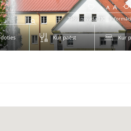
Talsu novada TIC
Informāci
 doties
Kur paēst
Kur p