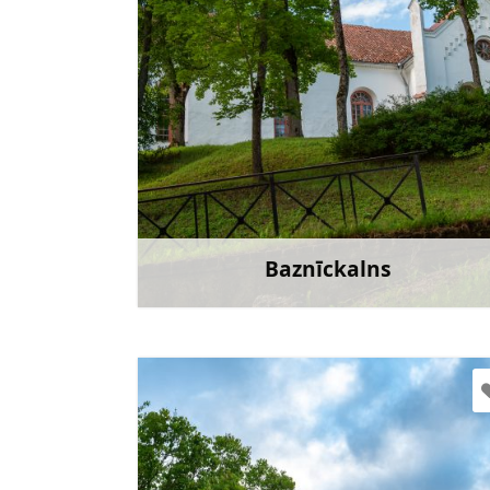
Doties
Baznīckalns
Uzzināt vair