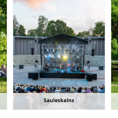
Doties
Sauleskalns
āk
Uzzināt vairāk