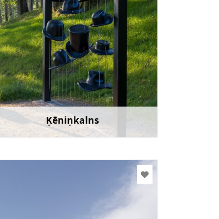
Doties
Ķēniņkalns
Uzzināt vairāk