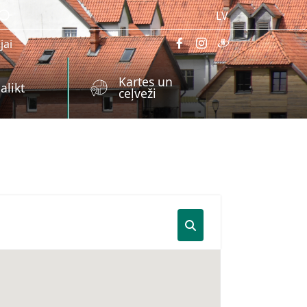
LV
jai
Kartes un
alikt
ceļveži