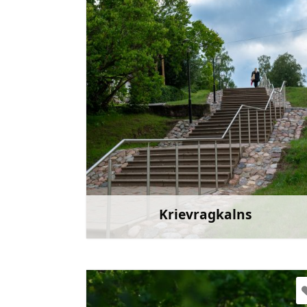
Doties
Krievragkalns
Uzzināt vair