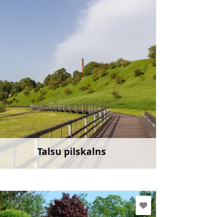
Doties
Talsu pilskalns
Uzzināt vairāk