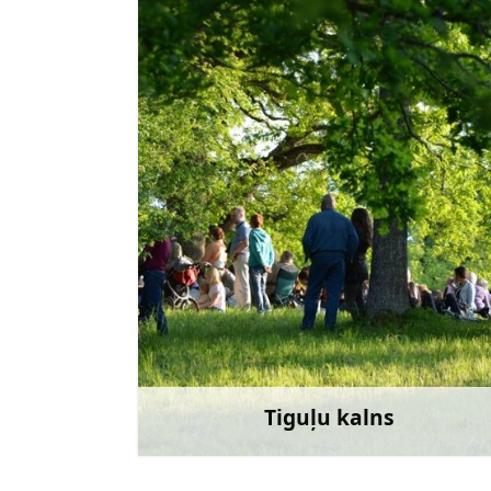
Doties
Tiguļu kalns
Uzzināt vair