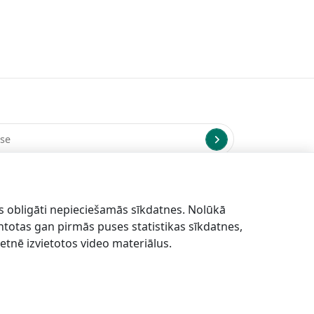
us uz norādīto e-pasta adresi.
s obligāti nepieciešamās sīkdatnes. Nolūkā
antotas gan pirmās puses statistikas sīkdatnes,
etnē izvietotos video materiālus.
LV