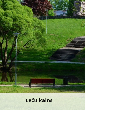
Doties
Leču kalns
Uzzināt vairāk