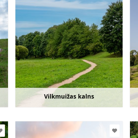
Doties
Vilkmuižas kalns
āk
Uzzināt vairāk