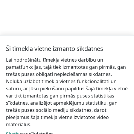
Šī tīmekļa vietne izmanto sīkdatnes
Lai nodrošinātu tīmekļa vietnes darbību un
Piesakies jaunumiem!
pamatfunkcijas, tajā tiek izmantotas gan pirmās, gan
trešās puses obligāti nepieciešamās sīkdatnes.
Pieraksties jaunumiem e-pastā un nepalaid garām
Nolūkā uzlabot tīmekļa vietnes funkcionalitāti un
jaunākās aktualitātes.
saturu, ar Jūsu piekrišanu papildus šajā tīmekļa vietnē
var tikt izmantotas gan pirmās puses statistikas
sīkdatnes, analizējot apmeklējumu statistiku, gan
trešās puses sociālo mediju sīkdatnes, darot
Vēlos saņemt jaunumus uz norādīto e-pasta adresi.
pieejamus šajā tīmekļa vietnē izvietotos video
materiālus.