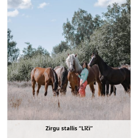
elzacelova@inbox.lv
+371 22042016
Doties
Zirgu stallis “Līči”
Uzzināt vairāk