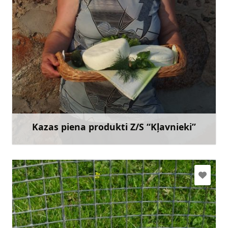
klavnieki@gmail.com
+371 26486248
Doties
Kazas piena produkti Z/S “Kļavnieki”
Uzzināt vairāk