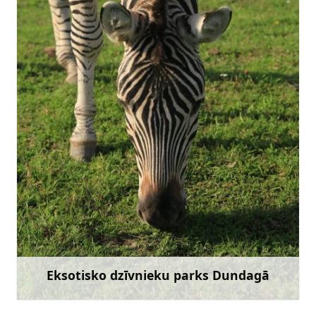
evitalauksteine@inbox.lv
+371 26378042
Doties
Eksotisko dzīvnieku parks Dundagā
Uzzināt vairāk