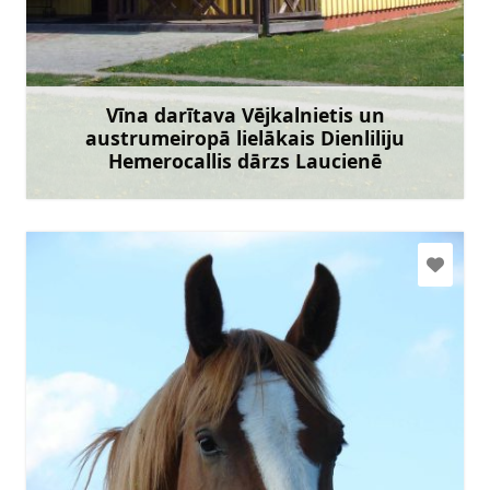
vejkalnietis@inbox.lv
+371 29457055
Vīna darītava Vējkalnietis un
Doties
austrumeiropā lielākais Dienliliju
Hemerocallis dārzs Laucienē
Uzzināt vairāk