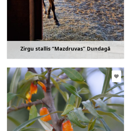
fagrokristi@inbox.lv
+371 29406900
Doties
Zirgu stallis “Mazdruvas” Dundagā
Uzzināt vairāk