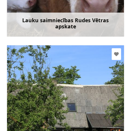
+371 29134608
Doties
Lauku saimniecības Rudes Vētras
apskate
Uzzināt vairāk