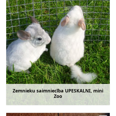
upeskalni@inbox.lv
+371 29154018
Doties
Zemnieku saimniecība UPESKALNI, mini
Zoo
Uzzināt vairāk