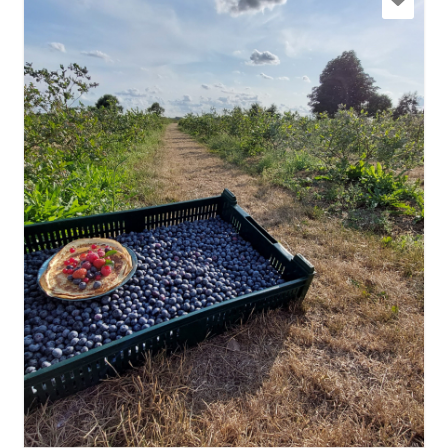
beatrise.k@gmail.com
+371 27651751
Doties