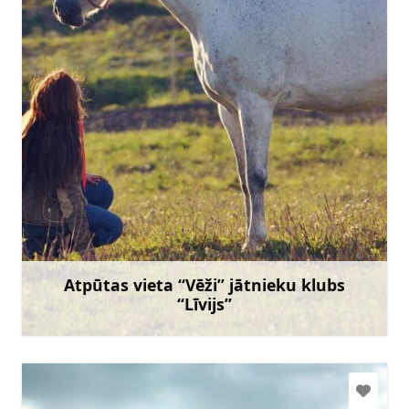
andaszirgi@inbox.lv
+371 26339169
Doties
Atpūtas vieta “Vēži” jātnieku klubs
“Līvijs”
Uzzināt vairāk