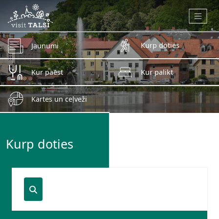
Skip to main content
Kurp doties
Jaunumi
Kur paēst
Kur palikt
Kartes un ceļveži
Kurp doties