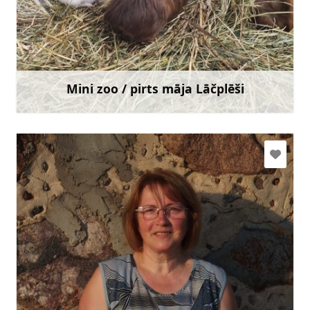
info@minizoolacplesi.lv
+371 29 423 474
Doties
Mini zoo / pirts māja Lāčplēši
Uzzināt vairāk