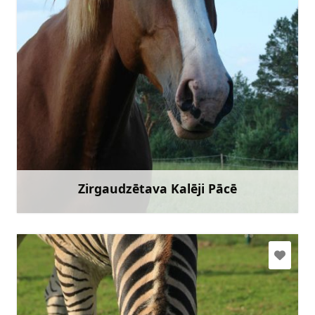
maijadavidsone@gmail.com
+371 26251059
Doties
Zirgaudzētava Kalēji Pācē
Uzzināt vairāk