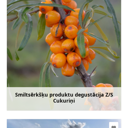
ivsvaldzers@gmail.com
+371 29108006
Doties
Smiltsērkšķu produktu degustācija Z/S
Cukuriņi
Uzzināt vairāk