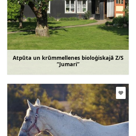
zsjumari@gmail.com
+371 29469425
Doties
Atpūta un krūmmellenes bioloģiskajā Z/S
“Jumari”
Uzzināt vairāk