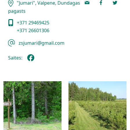
"Jumari", Valpene, Dundagas
pagasts
+371 29469425
+371 26601306
zsjumari@gmail.com
Saites: