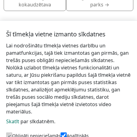
kokaudzētava
parks
→
Šī tīmekļa vietne izmanto sīkdatnes
Lai nodrošinātu tīmekļa vietnes darbību un
Piesakies jaunumiem!
pamatfunkcijas, tajā tiek izmantotas gan pirmās, gan
trešās puses obligāti nepieciešamās sīkdatnes.
Pieraksties jaunumiem e-pastā un nepalaid garām
Nolūkā uzlabot tīmekļa vietnes funkcionalitāti un
jaunākās aktualitātes.
saturu, ar Jūsu piekrišanu papildus šajā tīmekļa vietnē
var tikt izmantotas gan pirmās puses statistikas
sīkdatnes, analizējot apmeklējumu statistiku, gan
trešās puses sociālo mediju sīkdatnes, darot
Vēlos saņemt jaunumus uz norādīto e-pasta adresi.
pieejamus šajā tīmekļa vietnē izvietotos video
materiālus.
Skatīt
par sīkdatnēm.
Talsu novada TIC
Informācijai
Lapas karte
Obligāti nepieciešamās
Analītiskās