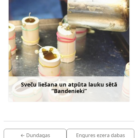
Sveču liešana un atpūta lauku sētā
“Bandenieki”
Uzzināt vairāk
←
Dundagas
Engures ezera dabas