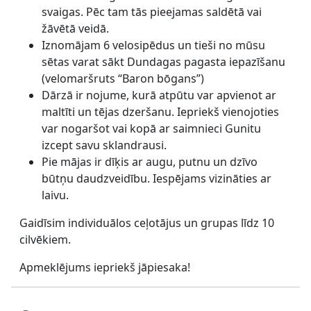
svaigas. Pēc tam tās pieejamas saldētā vai
žāvētā veidā.
Iznomājam 6 velosipēdus un tieši no mūsu
sētas varat sākt Dundagas pagasta iepazīšanu
(velomaršruts “Baron bōgans”)
Dārzā ir nojume, kurā atpūtu var apvienot ar
maltīti un tējas dzeršanu. Iepriekš vienojoties
var nogaršot vai kopā ar saimnieci Gunitu
izcept savu sklandrausi.
Pie mājas ir dīķis ar augu, putnu un dzīvo
būtņu daudzveidību. Iespējams vizināties ar
laivu.
Gaidīsim individuālos ceļotājus un grupas līdz 10
cilvēkiem.
Apmeklējums iepriekš jāpiesaka!