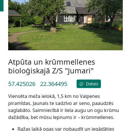
Atpūta un krūmmellenes
bioloģiskajā Z/S "Jumari"
57.425026
22.364495
Doties
Viensēta meža ielokā, 1,5 km no Valpenes
piramīdas. Jaunais te sadzīvo ar seno, paaudzēs
saglabāto. Saimniecībā ir liela augu un ogu krūmu
dažādība, bet mūsu lepnums ir – krūmmellenes.
Ražas laikā ogas var nobaudīt un iegādāties