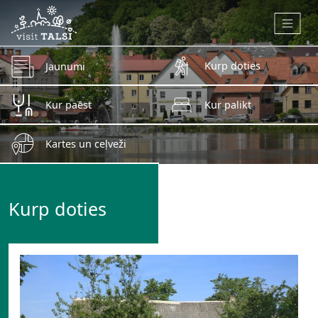
Skip to main content
Kurp doties
Jaunumi
Kur paēst
Kur palikt
Kartes un ceļveži
Kurp doties