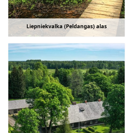
Liepniekvalka (Peldangas) alas
Uzzināt vairāk