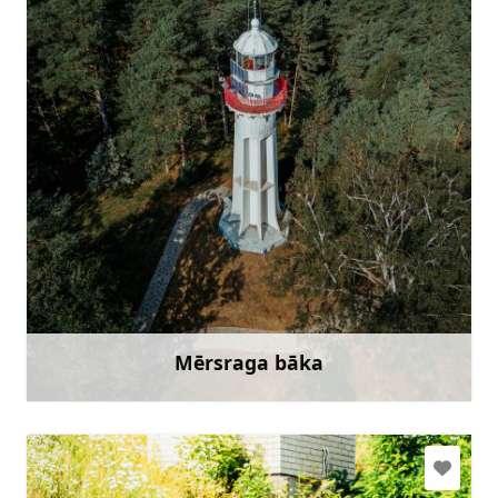
tic.mersrags@talsi.lv
+371 25689070
Doties
Mērsraga bāka
Uzzināt vairāk