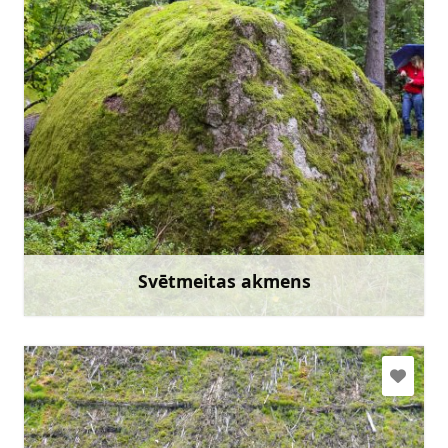
Doties
Svētmeitas akmens
Uzzināt vairāk