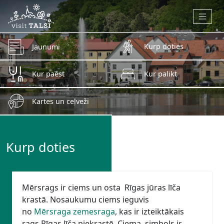
Skip to main content
Kurp doties
Jaunumi
Kur paēst
Kur palikt
Kartes un ceļveži
Kurp doties
Mērsrags ir ciems un osta Rīgas jūras līča
krastā. Nosaukumu ciems ieguvis
no
Mērsraga zemesraga
, kas ir izteiktākais
rags Rīgas līča piekrastē. Ciema simbols ir