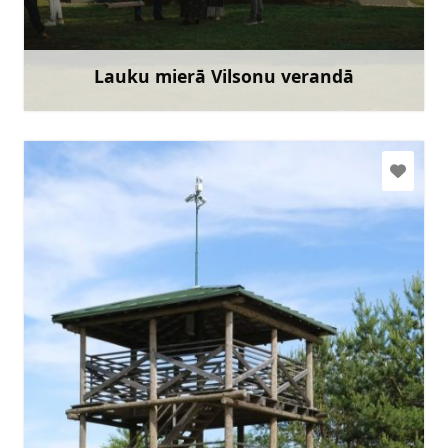
Doties
Lauku mierā Vilsonu verandā
Uzzināt vairāk