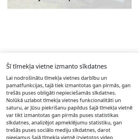
Uzzināt vairāk
Šī tīmekļa vietne izmanto sīkdatnes
Lai nodrošinātu tīmekļa vietnes darbību un
Piesakies jaunumiem!
pamatfunkcijas, tajā tiek izmantotas gan pirmās, gan
trešās puses obligāti nepieciešamās sīkdatnes.
Pieraksties jaunumiem e-pastā un nepalaid garām
Nolūkā uzlabot tīmekļa vietnes funkcionalitāti un
jaunākās aktualitātes.
saturu, ar Jūsu piekrišanu papildus šajā tīmekļa vietnē
var tikt izmantotas gan pirmās puses statistikas
sīkdatnes, analizējot apmeklējumu statistiku, gan
trešās puses sociālo mediju sīkdatnes, darot
Vēlos saņemt jaunumus uz norādīto e-pasta adresi.
pieejamus šajā tīmekļa vietnē izvietotos video