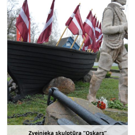
Doties
Zvejnieka skulptūra “Oskars”