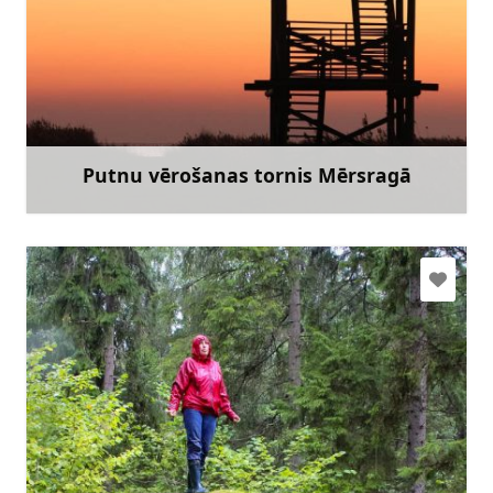
Doties
Putnu vērošanas tornis Mērsragā
Uzzināt vairāk