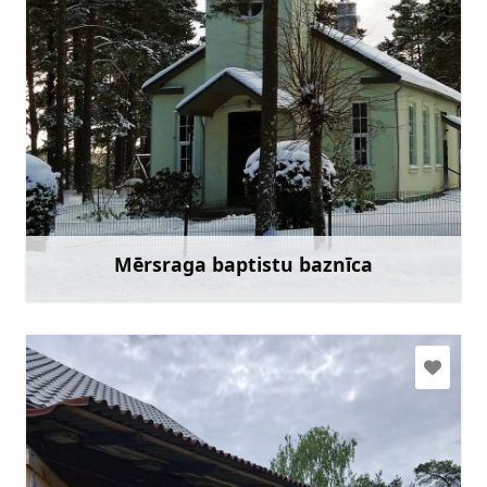
Doties
Mērsraga baptistu baznīca
Uzzināt vairāk