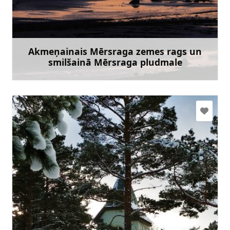
63237704
Doties
Akmeņainais Mērsraga zemes rags un
smilšainā Mērsraga pludmale
Uzzināt vairāk