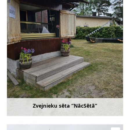
26742847
Doties
Zvejnieku sēta “NācSētā”
Uzzināt vairāk