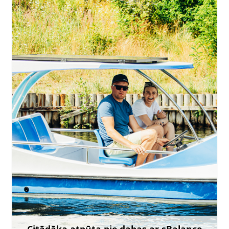
info@sbalance.lv
27877590
Citādāka atpūta pie dabas ar sBalance