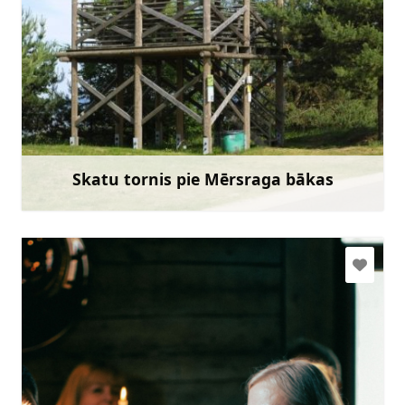
Doties
Skatu tornis pie Mērsraga bākas
Uzzināt vairāk