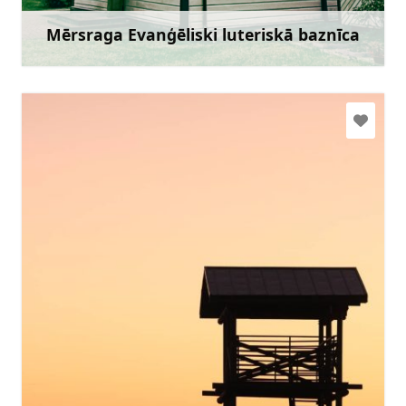
Doties
Mērsraga Evanģēliski luteriskā baznīca
Uzzināt vairāk