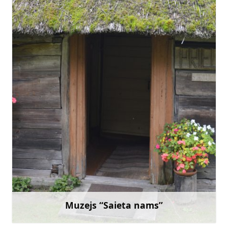
+37163235995
Doties
Muzejs “Saieta nams”
Uzzināt vairāk