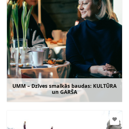
umm.cultureandtaste@gmail.com
26383609 (Zane)
Doties
UMM – Dzīves smalkās baudas: KULTŪRA
un GARŠA
Uzzināt vairāk