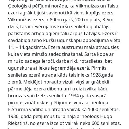
Ģeoloģiski pētījumi norāda, ka Vilkmuižas un Talsu
ezeri agrāk bijuši savienoti kā viens kopīgs ezers.
Vilkmuižas ezers ir 800m garš, 200 m plats, 3-5m
dziļš, tas ir ievērojams kuršu senlietu glabātājs,
pazīstams arheologiem tālu ārpus Latvijas. Ezers ir
savdabīga seno kuršu ugunskapu apbedījuma vieta
11. – 14.gadsimtā. Ezera austrumu malā atradusies
kulta vieta mirušo sadedzināšanai. Sārtā kopā ar
mirušo sadega ieroči, darba rīki, rotaslietas, bet
ugunskura atliekas iegremdēja ezerā. Pirmās
senlietas ezerā atrada kāds talsinieks 1928.gada
ziemā. Meklējot norauto vizuli, viņš ar grābekli
pārmeklēja ezera dibenu un ikreiz izvilka kādu
bronzas vai dzelzs senlietu. 1934.gada vasarā
pirmos zinātniskos pētījumus veica arheologa
E.Šturma vadībā un atrada vairāk kā 1000 senlietas.
1936. gadā pētījumus turpināja arheologs Hugo
Riekstiņš, no ezera izceļot vairāk nekā 600 senlietas,