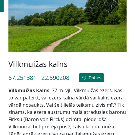
Vilkmuižas kalns
57.251381
22.590208
Doties
Vilkmuižas kalns
, 77 m. vjl., Vilkmuižas ezers. Kas
to var pateikt, vai ezers kalna vārdā vai kalns ezera
vārdā nosaukts. Vai šeit lielās teiksmu zivis mīt? Tik
zināms, ka ezera austrumu malā atradusies baronu
Firksu (Baron von Fircks) dzimtai piederošā
Vilkmuiža, bet pretēja pusē, Talsu kroņa muiža.
Tāpēc agrāk ezeru sauca par Talsmuižas ezeru.