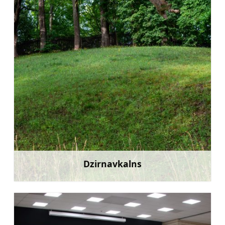
Dzirnavkalns
Uzzināt vairāk