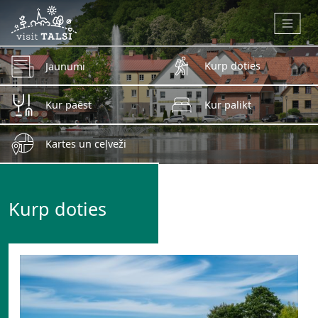
Skip to main content
Kurp doties
Jaunumi
Kur paēst
Kur palikt
Kartes un ceļveži
Kurp doties