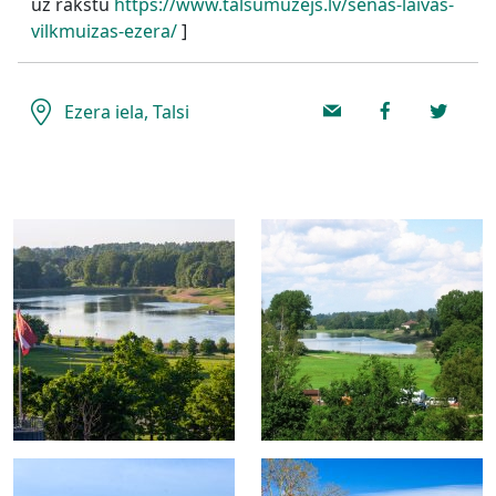
uz rakstu
https://www.talsumuzejs.lv/senas-laivas-
vilkmuizas-ezera/
]
Ezera iela, Talsi