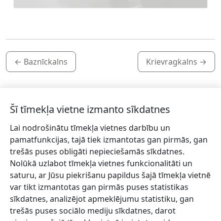
←
Baznīckalns
Krievragkalns
→
Šī tīmekļa vietne izmanto sīkdatnes
Lai nodrošinātu tīmekļa vietnes darbību un
Piesakies jaunumiem!
pamatfunkcijas, tajā tiek izmantotas gan pirmās, gan
trešās puses obligāti nepieciešamās sīkdatnes.
Pieraksties jaunumiem e-pastā un nepalaid garām
Nolūkā uzlabot tīmekļa vietnes funkcionalitāti un
jaunākās aktualitātes.
saturu, ar Jūsu piekrišanu papildus šajā tīmekļa vietnē
var tikt izmantotas gan pirmās puses statistikas
sīkdatnes, analizējot apmeklējumu statistiku, gan
trešās puses sociālo mediju sīkdatnes, darot
Vēlos saņemt jaunumus uz norādīto e-pasta adresi.