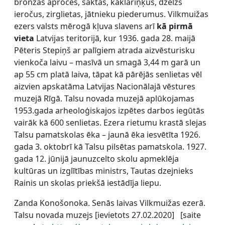
bronzas aproces, saktas, kaklariņķus, dzelzs
ieročus, zirglietas, jātnieku piederumus. Vilkmuižas
ezers valsts mērogā kļuva slavens arī
kā pirmā
vieta
Latvijas teritorijā, kur 1936. gada 28. maijā
Pēteris Stepiņš ar palīgiem atrada aizvēsturisku
vienkoča laivu – masīvā un smagā 3,44 m garā un
ap 55 cm platā laiva, tāpat kā pārējās senlietas vēl
aizvien apskatāma Latvijas Nacionālajā vēstures
muzejā Rīgā. Talsu novada muzejā aplūkojamas
1953.gada arheoloģiskajos izpētes darbos iegūtās
vairāk kā 600 senlietas. Ezera rietumu krastā slejas
Talsu pamatskolas ēka – jaunā ēka iesvētīta 1926.
gada 3. oktobrī kā Talsu pilsētas pamatskola. 1927.
gada 12. jūnijā jaunuzcelto skolu apmeklēja
kultūras un izglītības ministrs, Tautas dzejnieks
Rainis un skolas priekšā iestādīja liepu.
Zanda Konošonoka. Senās laivas Vilkmuižas ezerā.
Talsu novada muzejs [ievietots 27.02.2020] [saite