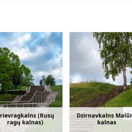
rievragkalns (Rusų
Dzirnavkalns Malū
ragų kalnas)
kalnas
Sužinoti daugiau
Sužinoti dau