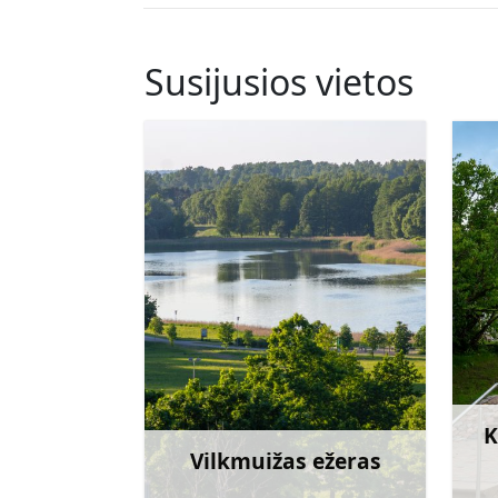
Susijusios vietos
K
Vilkmuižas ežeras
Sužinoti daugiau