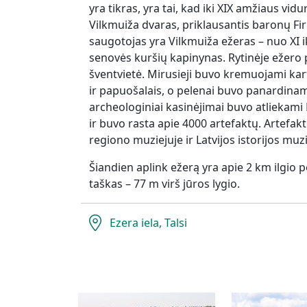
yra tikras, yra tai, kad iki XIX amžiaus vid
Vilkmuiža dvaras, priklausantis baronų Fir
saugotojas yra Vilkmuiža ežeras – nuo XI i
senovės kuršių kapinynas. Rytinėje ežero
šventvietė. Mirusieji buvo kremuojami kart
ir papuošalais, o pelenai buvo panardinam
archeologiniai kasinėjimai buvo atliekam
ir buvo rasta apie 4000 artefaktų. Artefak
regiono muziejuje ir Latvijos istorijos muzi
Šiandien aplink ežerą yra apie 2 km ilgio 
taškas – 77 m virš jūros lygio.
Ezera iela, Talsi