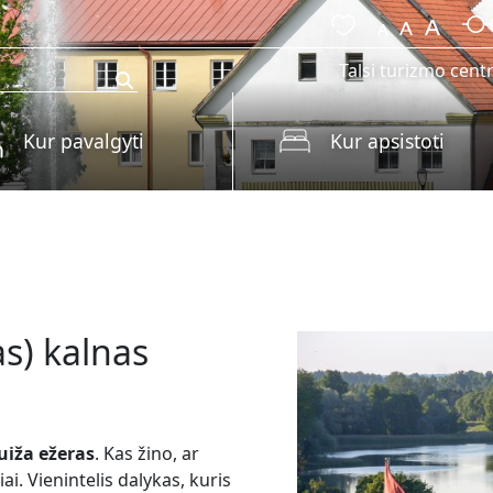
Talsi turizmo cent
Kur pavalgyti
Kur apsistoti
as) kalnas
uiža ežeras
. Kas žino, ar
ai. Vienintelis dalykas, kuris