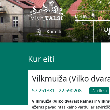
Skip to main content
Kur eiti
Kur eiti
Vilkmuiža (Vilko dvar
57.251381
22.590208
Eik su
Vilkmuiža (Vilko dvaras) kalnas
ir
Vilkm
ežeras pavadintas kalno vardu, ar atvirkšči