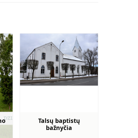
no
Talsų baptistų
bažnyčia
giau
Sužinoti daugiau