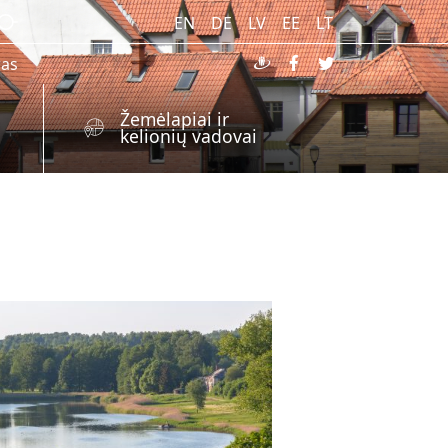
EN
DE
LV
EE
LT
ras
Žemėlapiai ir
kelionių vadovai