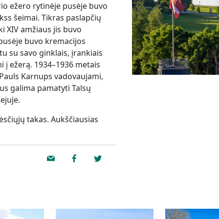
urio ežero rytinėje pusėje buvo
kss šeimai. Tikras paslapčių
ki XIV amžiaus jis buvo
 pusėje buvo kremacijos
u su savo ginklais, įrankiais
i į ežerą. 1934–1936 metais
i Pauls Karnups vadovaujami,
tus galima pamatyti Talsų
ejuje.
pėsčiųjų takas. Aukščiausias