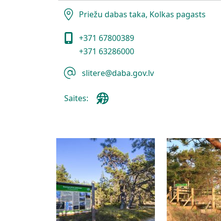
Priežu dabas taka, Kolkas pagasts
+371 67800389
+371 63286000
slitere@daba.gov.lv
Saites: