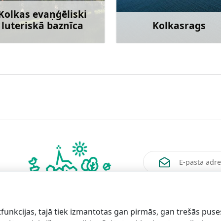
Kolkas evaņģēliski
luteriskā baznīca
Kolkasrags
Uzzināt vairāk
Uzzināt va
Vēlos saņemt jaunum
funkcijas, tajā tiek izmantotas gan pirmās, gan trešās puse