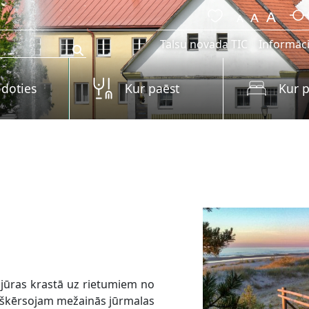
Talsu novada TIC
Informāci
 doties
Kur paēst
Kur p
s jūras krastā uz rietumiem no
s škērsojam mežainās jūrmalas