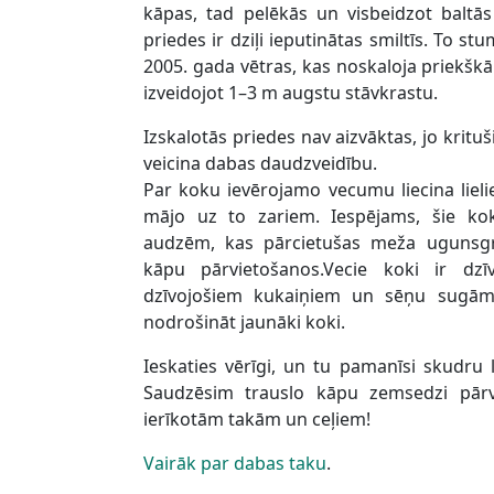
kāpas, tad pelēkās un visbeidzot baltā
priedes ir dziļi ieputinātas smiltīs. To s
2005. gada vētras, kas noskaloja priekšk
izveidojot 1–3 m augstu stāvkrastu.
Izskalotās priedes nav aizvāktas, jo kritu
veicina dabas daudzveidību.
Par koku ievērojamo vecumu liecina lielie
mājo uz to zariem. Iespējams, šie ko
audzēm, kas pārcietušas meža ugunsg
kāpu pārvietošanos.Vecie koki ir dzī
dzīvojošiem kukaiņiem un sēņu sugām
nodrošināt jaunāki koki.
Ieskaties vērīgi, un tu pamanīsi skudru
Saudzēsim trauslo kāpu zemsedzi pār
ierīkotām takām un ceļiem!
Vairāk par dabas taku
.