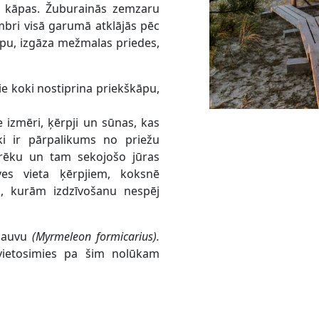
s kāpas. Žuburainās zemzaru
tumbri visā garumā atklājās pēc
āpu, izgāza mežmalas priedes,
šie koki nostiprina priekškāpu,
 izmēri, ķērpji un sūnas, kas
ki ir pārpalikums no priežu
rēku un tam sekojošo jūras
ves vieta ķērpjiem, koksnē
, kurām izdzīvošanu nespēj
 lauvu
(Myrmeleon formicarius).
vietosimies pa šim nolūkam