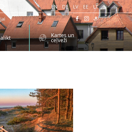
EN
DE
LV
EE
LT
jai
Kartes un
alikt
ceļveži