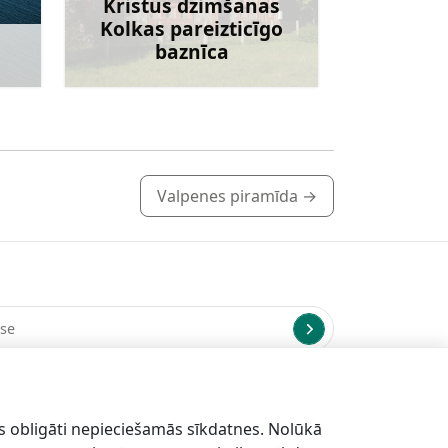
Kristus dzimšanas
Kolkas pareizticīgo
baznīca
irāk
Uzzināt vairāk
Valpenes piramīda
→
us uz norādīto e-pasta adresi.
s obligāti nepieciešamās sīkdatnes. Nolūkā