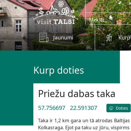
Skip to main content
Jaunumi
Kurp
Kurp doties
Priežu dabas taka
57.756697
22.591307
Doties
Taka ir 1,2 km gara un tā atrodas Baltija
Kolkasraga. Ejot pa taku uz jūru, vispirm