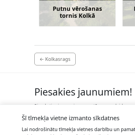
Putnu vērošanas
tornis Kolkā
Uzzināt vairāk
←
Kolkasrags
Piesakies jaunumiem!
Pieraksties jaunumiem e-pastā un nepalaid
garām jaunākās aktualitātes.
Šī tīmekļa vietne izmanto sīkdatnes
Lai nodrošinātu tīmekļa vietnes darbību un pamat