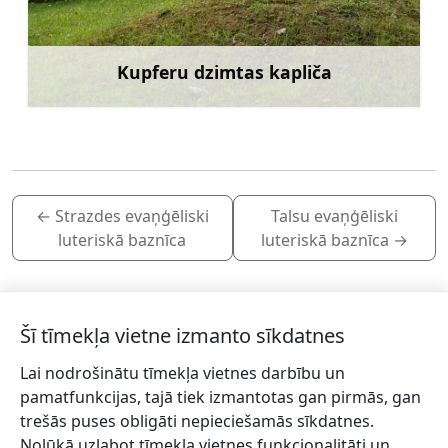
Kupferu dzimtas kapliča
Uzzināt vairāk
←
Strazdes evaņģēliski
Talsu evaņģēliski
luteriskā baznīca
luteriskā baznīca
→
Šī tīmekļa vietne izmanto sīkdatnes
Lai nodrošinātu tīmekļa vietnes darbību un
Piesakies jaunumiem!
pamatfunkcijas, tajā tiek izmantotas gan pirmās, gan
trešās puses obligāti nepieciešamās sīkdatnes.
Pieraksties jaunumiem e-pastā un nepalaid garām
Nolūkā uzlabot tīmekļa vietnes funkcionalitāti un