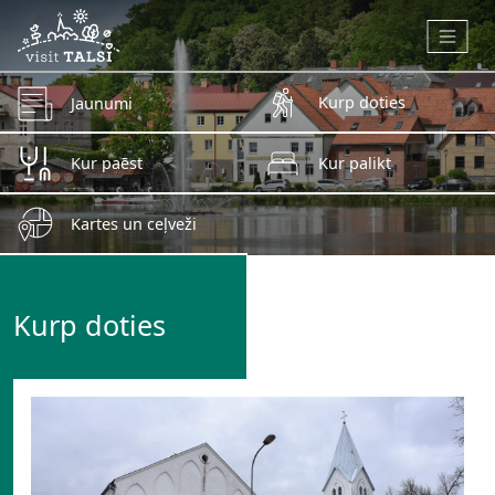
Skip to main content
Kurp doties
Jaunumi
Kur paēst
Kur palikt
Kartes un ceļveži
Kurp doties