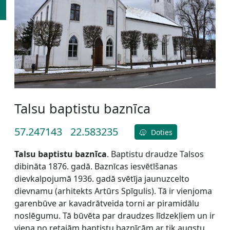
Talsu baptistu baznīca
57.247143
22.583235
Doties
Talsu baptistu baznīca
. Baptistu draudze Talsos
dibināta 1876. gadā. Baznīcas iesvētīšanas
dievkalpojumā 1936. gadā svētīja jaunuzcelto
dievnamu (arhitekts Artūrs Spīgulis). Tā ir vienjoma
garenbūve ar kavadrātveida torni ar piramidālu
noslēgumu. Tā būvēta par draudzes līdzekļiem un ir
viena no retajām baptistu baznīcām ar tik augstu