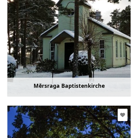
Gehen Sie mit
Mērsraga Baptistenkirche
Mehr