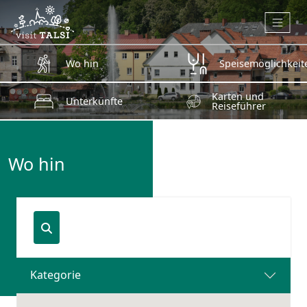
Zum Hauptinhalt springen
Wo hin
Speisemöglichkeit
Karten und
Unterkünfte
Reiseführer
Wo hin
Kategorie