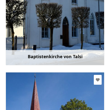
+371 63223466
Gehen Sie mit
Baptistenkirche von Talsi
Mehr