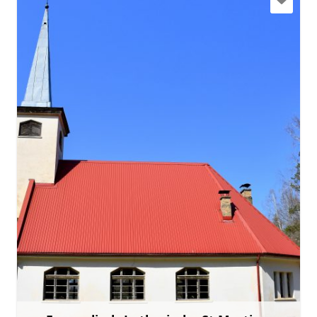
+371 28783552
Gehen Sie mit