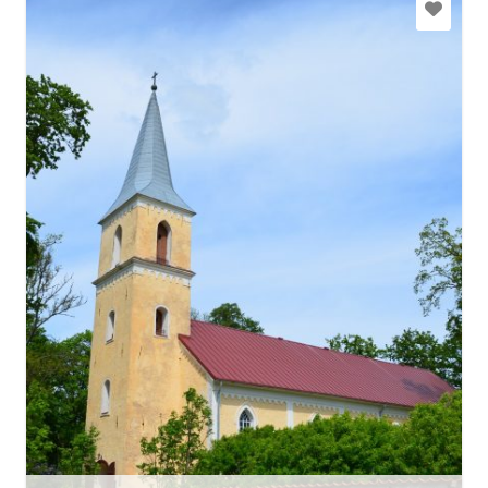
+371 29145305
Gehen Sie mit