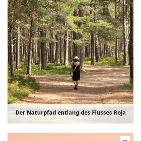
tic.roja@talsi.lv
+371 28630590
Gehen Sie mit
Der Naturpfad entlang des Flusses Roja
Mehr