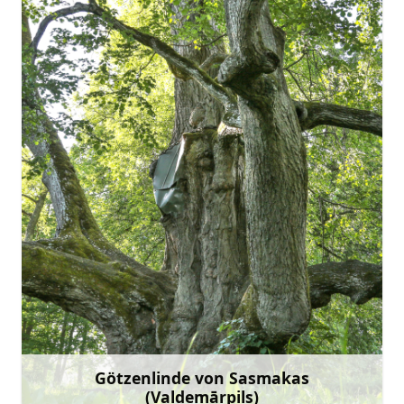
visitvaldemarpils@talsi.lv
+371 25 486 793
Gehen Sie mit
Götzenlinde von Sasmakas
(Valdemārpils)