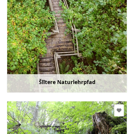
slitere@daba.gov.lv
+371 67800389
Gehen Sie mit
Šlītere Naturlehrpfad
Mehr