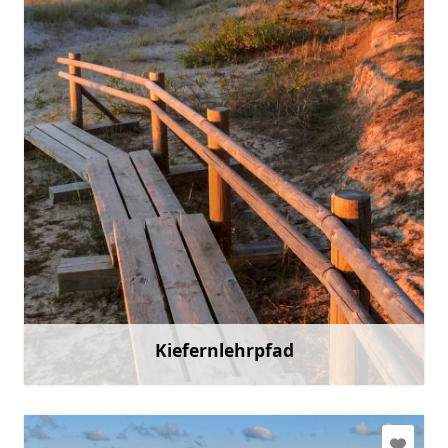
slitere@daba.gov.lv
+371 67800389
Gehen Sie mit
Kiefernlehrpfad
Mehr