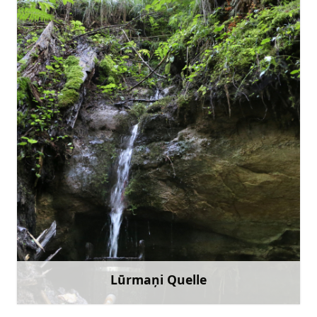
visitvaldemarpils@talsi.lv
+371 25 486 793
Gehen Sie mit
Lūrmaņi Quelle
Mehr