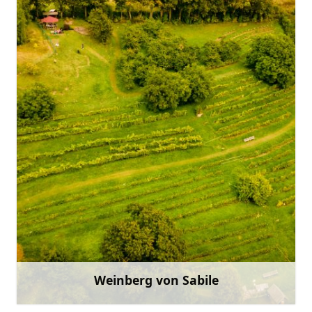
tic.sabile@talsi.lv
+371 27841827
Gehen Sie mit
Weinberg von Sabile
Mehr