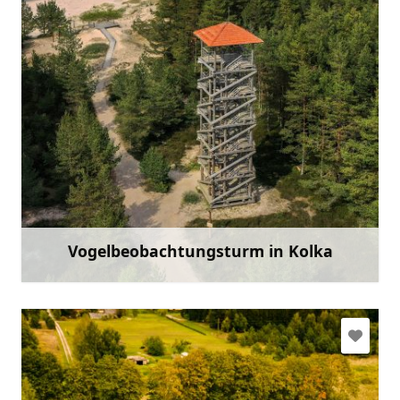
slitere@daba.gov.lv
+371 67800389
Gehen Sie mit
Vogelbeobachtungsturm in Kolka
Mehr