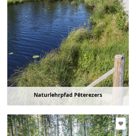
slitere@daba.gov.lv
+371 67800389
Gehen Sie mit
Naturlehrpfad Pēterezers
Mehr