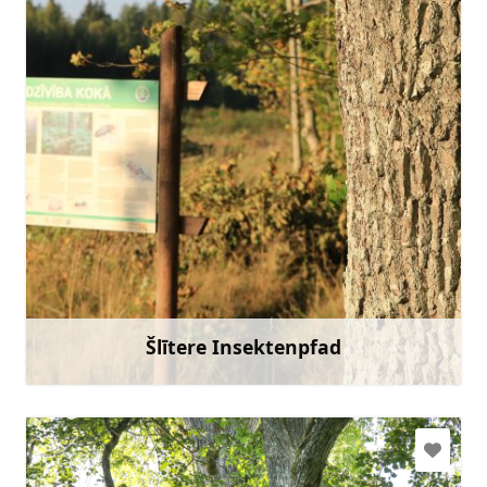
slitere@daba.gov.lv
+371 67800389
Gehen Sie mit
Šlītere Insektenpfad
Mehr