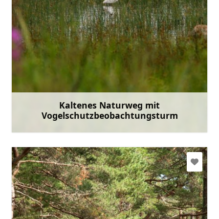
tic.roja@talsi.lv
+371 28630590
Gehen Sie mit
Kaltenes Naturweg mit
Vogelschutzbeobachtungsturm
Mehr