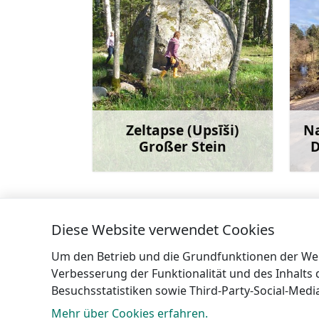
Zeltapse (Upsīši)
Na
Großer Stein
D
Mehr
Diese Website verwendet Cookies
←
Naturlehrpfad „Weiße Düne von Pūrci
Um den Betrieb und die Grundfunktionen der Webs
Verbesserung der Funktionalität und des Inhalts
Besuchsstatistiken sowie Third-Party-Social-Med
Mehr über Cookies erfahren.