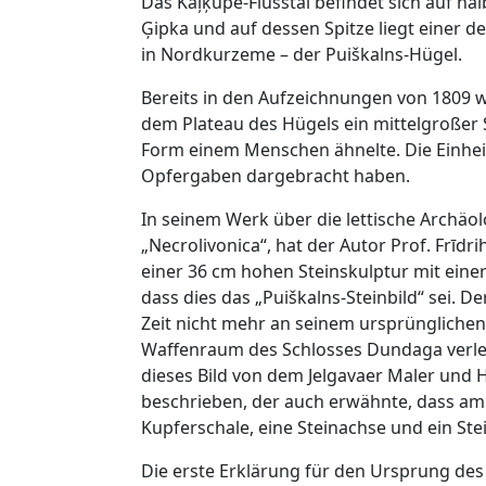
Das Kaļķupe-Flusstal befindet sich auf 
Ģipka und auf dessen Spitze liegt einer d
in Nordkurzeme – der Puiškalns-Hügel.
Bereits in den Aufzeichnungen von 1809 w
dem Plateau des Hügels ein mittelgroßer S
Form einem Menschen ähnelte. Die Einhei
Opfergaben dargebracht haben.
In seinem Werk über die lettische Archäo
„Necrolivonica“, hat der Autor Prof. Frīd
einer 36 cm hohen Steinskulptur mit ein
dass dies das „Puiškalns-Steinbild“ sei. De
Zeit nicht mehr an seinem ursprünglichen
Waffenraum des Schlosses Dundaga verl
dieses Bild von dem Jelgavaer Maler und H
beschrieben, der auch erwähnte, dass am
Kupferschale, eine Steinachse und ein St
Die erste Erklärung für den Ursprung de