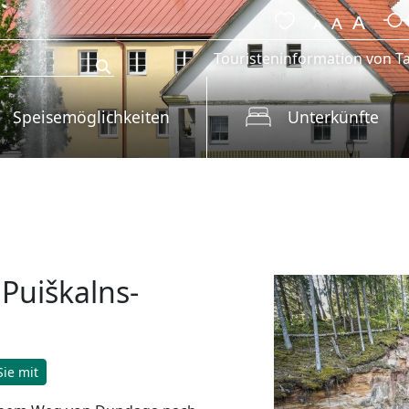
Touristeninformation von Ta
Speisemöglichkeiten
Unterkünfte
 Puiškalns-
ie mit