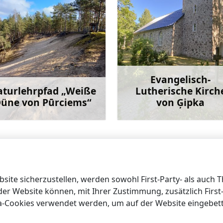
Evangelisch-
turlehrpfad „Weiße
Lutherische Kirch
üne von Pūrciems“
von Ģipka
Mehr
M
ems“
ite sicherzustellen, werden sowohl First-Party- als auch 
 der Website können, mit Ihrer Zustimmung, zusätzlich Firs
ia-Cookies verwendet werden, um auf der Website eingebet