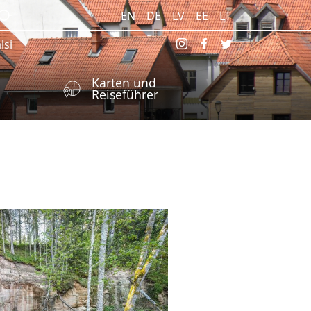
EN
DE
LV
EE
LT
lsi
Karten und
Reiseführer