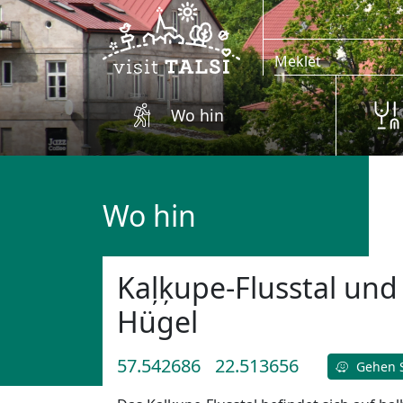
Zum Hauptinhalt springen
Wo hin
Wo hin
Kaļķupe-Flusstal und
Hügel
57.542686
22.513656
Gehen S