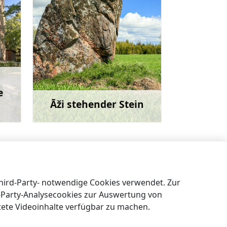
e
Āži stehender Stein
ehr
Mehr
Kaltenes felsige Küste
→
Third-Party- notwendige Cookies verwendet. Zur
t-Party-Analysecookies zur Auswertung von
tete Videoinhalte verfügbar zu machen.