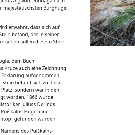
halbem Weg von Dundaga nach
er majestätischsten Burghügel
ird erwähnt, dass sich auf
tein befand, der in seiner
mischen sollen diesem Stein
logie, dem Buch
rihs Krūze auch eine Zeichnung
er Erklärung aufgenommen,
r Stein befand sich zu dieser
 Platz, sondern war in den
egt worden. 1866 wurde
istoriker Jūliuss Dērings
 Puiškalns-Hügel eine
eintopf gefunden wurden.
s Namens des Puiškalns-