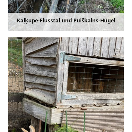
Kaļķupe-Flusstal und Puiškalns-Hügel
Mehr