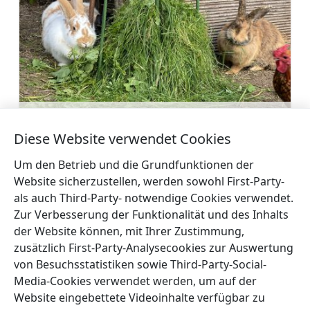
Minizoo im Campingplatz Melnsils
Mehr
Diese Website verwendet Cookies
Um den Betrieb und die Grundfunktionen der
Website sicherzustellen, werden sowohl First-Party-
als auch Third-Party- notwendige Cookies verwendet.
Zur Verbesserung der Funktionalität und des Inhalts
←
Der Naturpfad
Kaļķupe-Flusstal und
der Website können, mit Ihrer Zustimmung,
entlang des Flusses
Puiškalns-Hügel
→
zusätzlich First-Party-Analysecookies zur Auswertung
Roja
von Besuchsstatistiken sowie Third-Party-Social-
Media-Cookies verwendet werden, um auf der
Website eingebettete Videoinhalte verfügbar zu