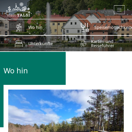
Zum Hauptinhalt springen
Wo hin
Speisemöglichkeit
Karten und
Unterkünfte
Reiseführer
Wo hin