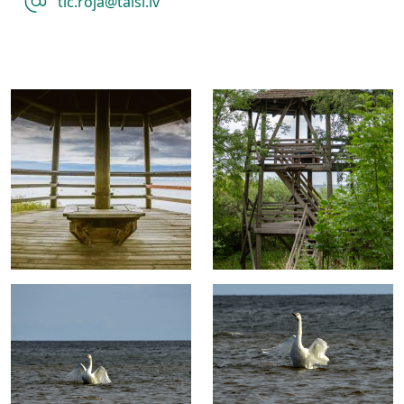
tic.roja@talsi.lv