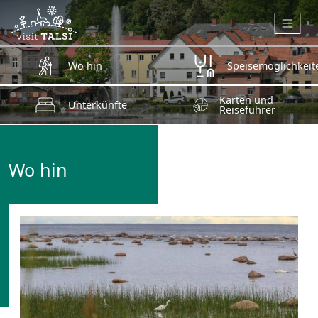
Zum Hauptinhalt springen
Wo hin
Speisemöglichkeit
Karten und
Unterkünfte
Reiseführer
Wo hin