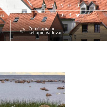
EN
DE
LV
EE
LT
ras
Žemėlapiai ir
kelionių vadovai