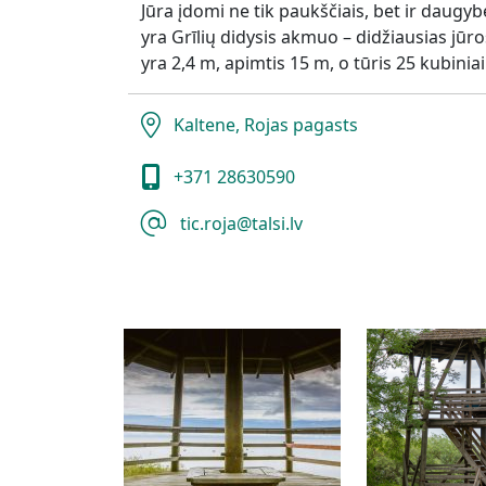
Jūra įdomi ne tik paukščiais, bet ir daugy
yra Grīlių didysis akmuo – didžiausias jūro
yra 2,4 m, apimtis 15 m, o tūris 25 kubiniai
Kaltene, Rojas pagasts
+371 28630590
tic.roja@talsi.lv