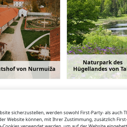
Naturpark des
tshof von Nurmuiža
Hügellandes von Tal
Mehr
M
re
ite sicherzustellen, werden sowohl First-Party- als auch 
 der Website können, mit Ihrer Zustimmung, zusätzlich Firs
ia-Cookies verwendet werden, um auf der Website eingebet