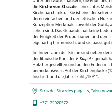
Unter den Gotteshäusern, die Ende des 16.
die
Kirche von Strazde
– ein echtes Meis
Kirchenarchitektur. Sie ist eine der selten
deren einfachen und der lettischen Holza
Konzeption Merkmale sowohl der Gotik, a
sehen sind. Das Gebäude hat keine bedeu
der Einigkeit der Proportionen und dem sc
eigenartig harmonisch, und sie passt gut 
Im Innenraum der Kirche sind neben dem 
der litauische Künstler
P. Kalpoks
gemalt ha
Holz hergestellten und an den Enden mit
bemerkenswert. Auf der Kirchenglocke (18
Inschrift und die Jahreszahl „1591″.
Strazde, Strazdes pagasts, Talsu nova
+371 22020572