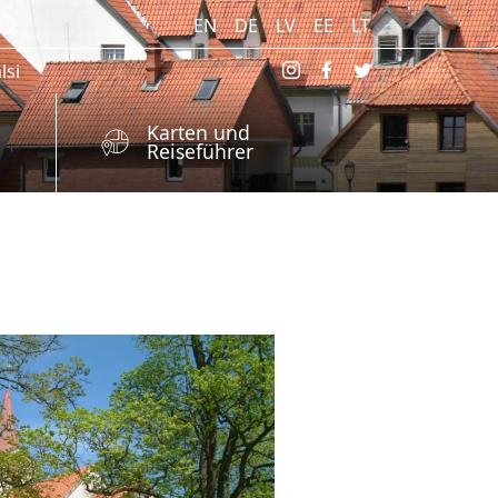
EN
DE
LV
EE
LT
lsi
Karten und
Reiseführer