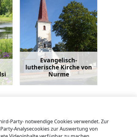
Evangelisch-
lutherische Kirche von
si
Nurme
ehr
Mehr
Baptistenkirche von Talsi
→
Third-Party- notwendige Cookies verwendet. Zur
t-Party-Analysecookies zur Auswertung von
tete Videoinhalte verfügbar zu machen.