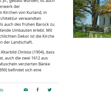
 Jh., gebaut wurden, ist auch
terwerk der
en Kirchen von Kurland, in
rchitektur verwandten
ls auch des frühen Barock zu
tende Umbauten erlebt. Mit
hlichten Dekor ist die Kirche
in der Landschaft.
Altarbild
Christus
(1904), dass
t, auch die zwei 1612 aus
 Muscheln verzierten Bänke
90) befindet sich eine
ds