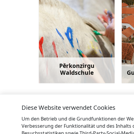
Pērkonzirgu
Waldschule
Gu
Mehr
Diese Website verwendet Cookies
←
Evangelish-Lutherische Kirche von Spa
Um den Betrieb und die Grundfunktionen der Webs
Verbesserung der Funktionalität und des Inhalts
Besuchsstatistiken sowie Third-Party-Social-Med