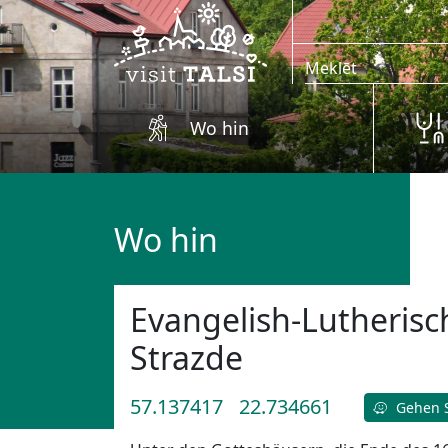
Zum Hauptinhalt springen
Wo hin
Wo hin
Evangelish-Lutherisc
Strazde
57.137417
22.734661
Gehen S