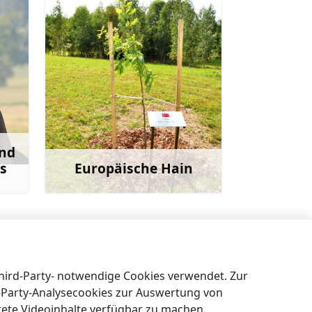
und
js
Europäische Hain
ehr
Mehr
Gutshof von Spāre
→
Third-Party- notwendige Cookies verwendet. Zur
t-Party-Analysecookies zur Auswertung von
tete Videoinhalte verfügbar zu machen.