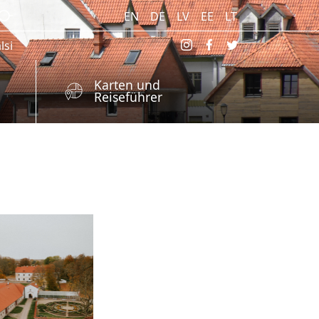
EN
DE
LV
EE
LT
lsi
Karten und
Reiseführer