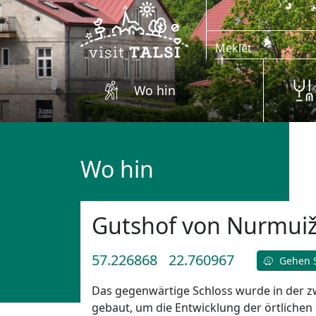
Zum Hauptinhalt springen
Wo hin
Wo hin
Gutshof von Nurmui
57.226868
22.760967
Gehen S
Das gegenwärtige Schloss wurde in der zw
gebaut, um die Entwicklung der örtlichen