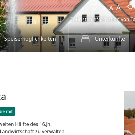
Touristeninformation von Ta
Speisemöglichkeiten
Unterkünfte
ža
ie mit
eiten Hälfte des 16.Jh.
 Landwirtschaft zu verwalten.