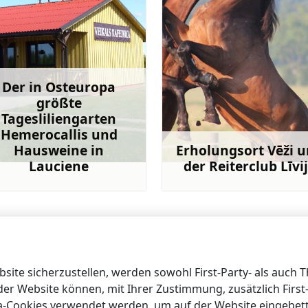
Der in Osteuropa
größte
Tagesliliengarten
Hemerocallis und
Hausweine in
Erholungsort Vēži 
Lauciene
der Reiterclub Līvi
Mehr
M
ite sicherzustellen, werden sowohl First-Party- als auch 
 der Website können, mit Ihrer Zustimmung, zusätzlich Firs
ia-Cookies verwendet werden, um auf der Website eingebet