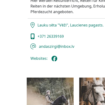
Hier werden Reitunterricht, Reiten für Kin
Reiten in der nächsten Umgebung, Erhol
Pferdezucht angeboten.
Lauku sēta "Vēži", Laucienes pagasts.
+371 26339169
andaszirgi@inbox.lv
Websites: