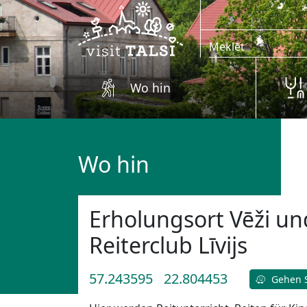
Zum Hauptinhalt springen
Wo hin
Wo hin
Erholungsort Vēži un
Reiterclub Līvijs
57.243595
22.804453
Gehen S