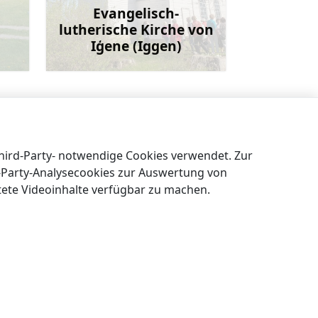
Evangelisch-
lutherische Kirche von
Iģene (Iggen)
ehr
Mehr
Mundigu See
→
Third-Party- notwendige Cookies verwendet. Zur
t-Party-Analysecookies zur Auswertung von
tete Videoinhalte verfügbar zu machen.
DE