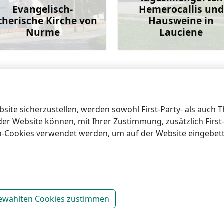
Evangelisch-
Hemerocallis und
therische Kirche von
Hausweine in
Nurme
Lauciene
Mehr
M
ite sicherzustellen, werden sowohl First-Party- als auch 
 der Website können, mit Ihrer Zustimmung, zusätzlich Firs
ia-Cookies verwendet werden, um auf der Website eingebet
nformation von Talsi
ewählten Cookies zustimmen