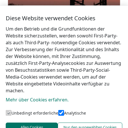
Vogelbeobachtungsturm in Mērsrags
Diese Website verwendet Cookies
Mehr
Um den Betrieb und die Grundfunktionen der
Website sicherzustellen, werden sowohl First-Party-
als auch Third-Party- notwendige Cookies verwendet.
Zur Verbesserung der Funktionalität und des Inhalts
der Website können, mit Ihrer Zustimmung,
←
Lūrmaņi
Werkstatt der Webergruppe
zusätzlich First-Party-Analysecookies zur Auswertung
Quelle
„Talse“
→
von Besuchsstatistiken sowie Third-Party-Social-
Media-Cookies verwendet werden, um auf der
Website eingebettete Videoinhalte verfügbar zu
machen.
Mehr über Cookies erfahren.
Unbedingt erforderliche
Analytische
Touristeninformation von Talsi
Allen Cookies
Nur den ausgewählten Cookies