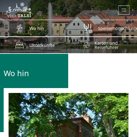
Zum Hauptinhalt springen
Wo hin
Speisemöglichkeit
Karten und
Unterkünfte
Reiseführer
Wo hin